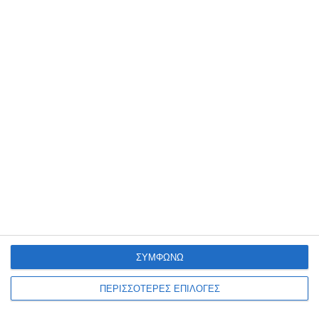
ΑΘΛΗΤΙΣΜΌΣ
ΖΆΚΥΝΘΟΣ
0-0 με την ιστορική Λάρισα ο
ΑΠΣ στο Καρπενήσι
Η Ζάκυνθος έδωσε το πρώτο δυνατό φιλικό τεστ της θερινής
προετοιμασίας της στο Καρπενήσι, όπου πραγματοποιεί το βασικό
στάδιο της προετοιμασίας της, μένοντας στο 0-0
…
8 Αυγούστου 2026
ΣΥΜΦΩΝΩ
ΠΕΡΙΣΣΟΤΕΡΕΣ ΕΠΙΛΟΓΕΣ