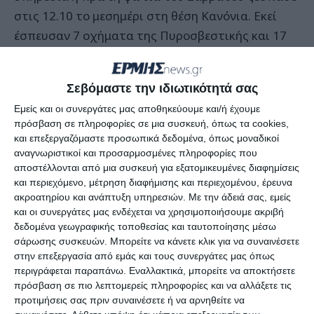
στις 12.10 το μεσημέρι στη θέση Κανόνια. Εκεί
έσπευσαν 7 οχήματα της Πυροσβεστικής και 17
άνδρες ενώ βοήθεια προσέφεραν 2 πυροσβεστικά
αεροπλάνα, 1 ελικόπτερο και ένα πεζοπόρο τμήμα
Σεβόμαστε την ιδιωτικότητά σας
με άνδρες που ήλθε από την Πάτρα. Η φωτιά
Εμείς και οι συνεργάτες μας αποθηκεύουμε και/ή έχουμε
έκαψε 60 στρέμματα δασικής έκτασης.
πρόσβαση σε πληροφορίες σε μια συσκευή, όπως τα cookies,
και επεξεργαζόμαστε προσωπικά δεδομένα, όπως μοναδικοί
Στις 9.30 το βράδυ ξέσπασε φωτιά στη θέση
αναγνωριστικοί και προσαρμοσμένες πληροφορίες που
αποστέλλονται από μια συσκευή για εξατομικευμένες διαφημίσεις
Σπάρτο στις Βολίμες για την κατάσβεση της
και περιεχόμενο, μέτρηση διαφήμισης και περιεχομένου, έρευνα
οποίας πήραν μέρος 7 οχήματα και 13 άνδρες
ακροατηρίου και ανάπτυξη υπηρεσιών.
Με την άδειά σας, εμείς
μαζί με τις υδροφόρες του Δήμου. Η φωτιά έκαψε
και οι συνεργάτες μας ενδέχεται να χρησιμοποιήσουμε ακριβή
δεδομένα γεωγραφικής τοποθεσίας και ταυτοποίησης μέσω
100 στρέμματα δασικής έκτασης.
σάρωσης συσκευών. Μπορείτε να κάνετε κλικ για να συναινέσετε
στην επεξεργασία από εμάς και τους συνεργάτες μας όπως
Χθες Κυριακή ξέσπασε φωτιά στη Λίμνη Κερίου
περιγράφεται παραπάνω. Εναλλακτικά, μπορείτε να αποκτήσετε
η οποία τέθηκε γρήγορα υπό έλεγχο από το σώμα
πρόσβαση σε πιο λεπτομερείς πληροφορίες και να αλλάξετε τις
προτιμήσεις σας πριν συναινέσετε ή να αρνηθείτε να
των εθελοντών και ακολούθως από την