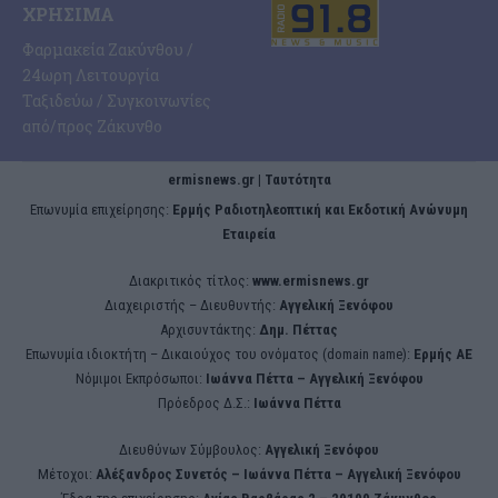
ΧΡΉΣΙΜΑ
Φαρμακεία Ζακύνθου /
24ωρη Λειτουργία
Ταξιδεύω / Συγκοινωνίες
από/προς Ζάκυνθο
ermisnews.gr | Ταυτότητα
Eπωνυμία επιχείρησης:
Ερμής Ραδιοτηλεοπτική και Εκδοτική Ανώνυμη
Εταιρεία
Διακριτικός τίτλος:
www.ermisnews.gr
Διαχειριστής – Διευθυντής:
Αγγελική Ξενόφου
Αρχισυντάκτης:
Δημ. Πέττας
Επωνυμία ιδιοκτήτη – Δικαιούχος του ονόματος (domain name):
Ερμής ΑΕ
Νόμιμοι Εκπρόσωποι:
Iωάννα Πέττα – Αγγελική Ξενόφου
Πρόεδρος Δ.Σ.:
Iωάννα Πέττα
Διευθύνων Σύμβουλος:
Αγγελική Ξενόφου
Μέτοχοι:
Αλέξανδρος Συνετός – Iωάννα Πέττα – Αγγελική Ξενόφου