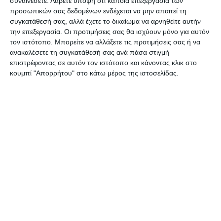
συναινέσετε.
Λάβετε υπόψη ότι κάποια επεξεργασία των
Πυροσβεστική που πήγε εκεί με 2 οχήματα και 5
προσωπικών σας δεδομένων ενδέχεται να μην απαιτεί τη
άτομα.
συγκατάθεσή σας, αλλά έχετε το δικαίωμα να αρνηθείτε αυτήν
την επεξεργασία. Οι προτιμήσεις σας θα ισχύουν μόνο για αυτόν
τον ιστότοπο. Μπορείτε να αλλάξετε τις προτιμήσεις σας ή να
Η φωτιά ξέσπασε στις 7.30 το πρωί και έκαψε 100
ανακαλέσετε τη συγκατάθεσή σας ανά πάσα στιγμή
τετραγωνικά δασικής έκτασης.
επιστρέφοντας σε αυτόν τον ιστότοπο και κάνοντας κλικ στο
κουμπί "Απορρήτου" στο κάτω μέρος της ιστοσελίδας.
Το Σαββατοκύριακο είχαμε και δύο πυρκαγιές που
ξέσπασαν σε ξερά χόρτα όταν οι ιδιοκτήτες
περιοχών σε Καλαμάκι και Σκουληκάδο πήγαν να
τα κάψουν.