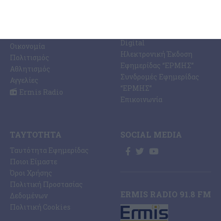
Ζάκυνθος
Ermis Radio 91.8 fm
Ελλάδα
PRINT SHOP /
Κόσμος
Εκτυπώσεις Offset –
Κοινωνία
Digital
Οικονομία
Ηλεκτρονική Έκδοση
Πολιτισμός
Εφημερίδας “ΕΡΜΗΣ”
Αθλητισμός
Συνδρομές Εφημερίδας
Αγγελίες
“ΕΡΜΗΣ”
Ermis Radio
Επικοινωνία
ΤΑΥΤΌΤΗΤΑ
SOCIAL MEDIA
Ταυτότητα Εφημερίδας
Ποιοι Είμαστε
Όροι Χρήσης
Πολιτική Προστασίας
ERMIS RADIO 91.8 FM
Δεδομένων
Πολιτική Cookies