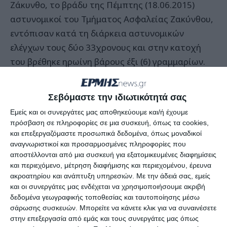
Ζάκυνθο, το βράδυ της Πέμπτης (18.06.2015)
αστυνομικοί του Τμήματος Ασφαλείας Ζακύνθου,
εντόπισαν κατά τη διάρκεια αστυνομικών
ελέγχων τους δύο 33χρονους και στην κατοχή
του βρέθηκε ηρωίνη βάρους έξι (6) γραμμαρίων.
Η δεύτερη περίπτωση αφορούσε τον εντοπισμό
χθες (19.06.2015) το βράδυ, από αστυνομικούς
Σεβόμαστε την ιδιωτικότητά σας
του Τμήματος Ασφαλείας Λευκάδας, 50χρονου,
Εμείς και οι συνεργάτες μας αποθηκεύουμε και/ή έχουμε
στην κατοχή του οποίου βρέθηκε ακατέργαστη
πρόσβαση σε πληροφορίες σε μια συσκευή, όπως τα cookies,
κάνναβη βάρους (20,6) γραμμαρίων.
και επεξεργαζόμαστε προσωπικά δεδομένα, όπως μοναδικοί
αναγνωριστικοί και προσαρμοσμένες πληροφορίες που
Οι τρείς συλληφθέντες οδηγήθηκαν στις αρμόδιες
αποστέλλονται από μια συσκευή για εξατομικευμένες διαφημίσεις
κατά περίπτωση Εισαγγελικές Αρχές.
και περιεχόμενο, μέτρηση διαφήμισης και περιεχομένου, έρευνα
ακροατηρίου και ανάπτυξη υπηρεσιών.
Με την άδειά σας, εμείς
Ειδικές αστυνομικές δράσεις πραγματοποιήθηκαν
και οι συνεργάτες μας ενδέχεται να χρησιμοποιήσουμε ακριβή
δεδομένα γεωγραφικής τοποθεσίας και ταυτοποίησης μέσω
το τελευταίο χρονικό διάστημα στην περιοχή του
σάρωσης συσκευών. Μπορείτε να κάνετε κλικ για να συναινέσετε
Λαγανά, για την προστασία της τουριστικής
στην επεξεργασία από εμάς και τους συνεργάτες μας όπως