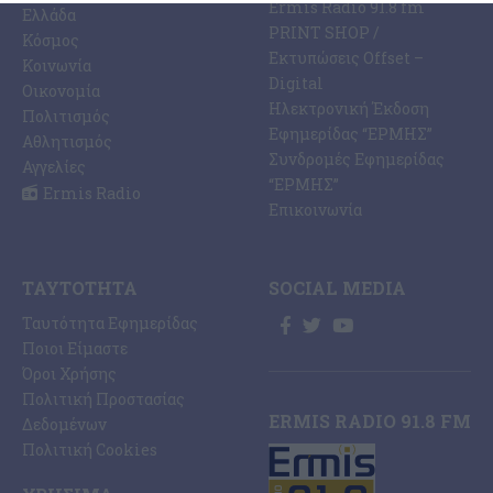
Ermis Radio 91.8 fm
Ελλάδα
PRINT SHOP /
Κόσμος
Εκτυπώσεις Offset –
Κοινωνία
Digital
Οικονομία
Ηλεκτρονική Έκδοση
Πολιτισμός
Εφημερίδας “ΕΡΜΗΣ”
Αθλητισμός
Συνδρομές Εφημερίδας
Αγγελίες
“ΕΡΜΗΣ”
Ermis Radio
Επικοινωνία
ΤΑΥΤΌΤΗΤΑ
SOCIAL MEDIA
Ταυτότητα Εφημερίδας
Ποιοι Είμαστε
Όροι Χρήσης
Πολιτική Προστασίας
ERMIS RADIO 91.8 FM
Δεδομένων
Πολιτική Cookies