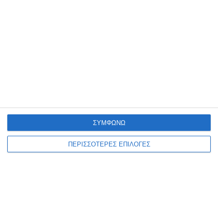
Το γύρο της Ελλάδας κάνουν οι χθεσινές καταγγελίες για μεγάλο
αριθμό βιασμών αλλοδαπών γυναικών με δεκάδες μέσα ενημέρωσης
να αναπαράγουν τις καταγγελίες της ΠΟΕΔΗΝ περί
…
7 Αυγούστου 2026
ΣΥΜΦΩΝΩ
ΠΕΡΙΣΣΟΤΕΡΕΣ ΕΠΙΛΟΓΕΣ
ΕΛΛΆΔΑ
ΖΆΚΥΝΘΟΣ
ΚΟΙΝΩΝΊΑ
ΠΟΕΔΗΝ : To Νοσοκομείο