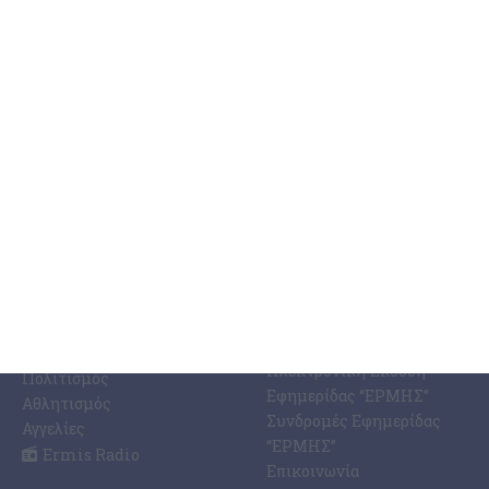
ΚΑΤΗΓΟΡΊΕΣ
ΣΧΕΤΙΚΆ ΜΕ ΕΜΆΣ
ΕΙΔΉΣΕΩΝ
Η Εφημερίδα ΕΡΜΗΣ
Ραδιοφωνικός Σταθμός
Ζάκυνθος
Ermis Radio 91.8 fm
Ελλάδα
PRINT SHOP /
Κόσμος
Εκτυπώσεις Offset –
Κοινωνία
Digital
Οικονομία
Ηλεκτρονική Έκδοση
Πολιτισμός
Εφημερίδας “ΕΡΜΗΣ”
Αθλητισμός
Συνδρομές Εφημερίδας
Αγγελίες
“ΕΡΜΗΣ”
Ermis Radio
Επικοινωνία