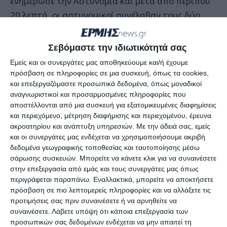
ενημέρωσε την Αστυνομία και μετά από περίπου
20 λεπτά, οι αστυνομικοί συνέλαβαν τους δύο
δράστες στην περιοχή των Αμπελοκήπων που
είχαν φτάσει με το αυτοκίνητο.
Σεβόμαστε την ιδιωτικότητά σας
Εμείς και οι συνεργάτες μας αποθηκεύουμε και/ή έχουμε
Αξίζει να αναφέρουμε πως ο 57χρονος είχε
πρόσβαση σε πληροφορίες σε μια συσκευή, όπως τα cookies,
απασχολήσει πρόσφατα για ακόμη μια φορά τις
και επεξεργαζόμαστε προσωπικά δεδομένα, όπως μοναδικοί
αναγνωριστικοί και προσαρμοσμένες πληροφορίες που
αστυνομικές αρχές.
αποστέλλονται από μια συσκευή για εξατομικευμένες διαφημίσεις
και περιεχόμενο, μέτρηση διαφήμισης και περιεχομένου, έρευνα
Οι δύο δράστες, που ομολόγησαν την πράξη τους,
ακροατηρίου και ανάπτυξη υπηρεσιών.
Με την άδειά σας, εμείς
και οι συνεργάτες μας ενδέχεται να χρησιμοποιήσουμε ακριβή
οδηγήθηκαν ενώπιον της Δικαιοσύνης και αφού
δεδομένα γεωγραφικής τοποθεσίας και ταυτοποίησης μέσω
απολογήθηκαν αφέθηκαν ελεύθεροι με εντολή του
σάρωσης συσκευών. Μπορείτε να κάνετε κλικ για να συναινέσετε
αρμόδιου Εισαγγελέα.
στην επεξεργασία από εμάς και τους συνεργάτες μας όπως
περιγράφεται παραπάνω. Εναλλακτικά, μπορείτε να αποκτήσετε
πρόσβαση σε πιο λεπτομερείς πληροφορίες και να αλλάξετε τις
προτιμήσεις σας πριν συναινέσετε ή να αρνηθείτε να
συναινέσετε.
Λάβετε υπόψη ότι κάποια επεξεργασία των
προσωπικών σας δεδομένων ενδέχεται να μην απαιτεί τη