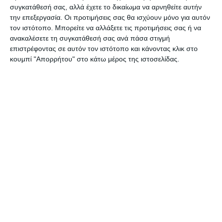
«Υπερασπιζόμαστε την κυριακάτικη αργία και
συγκατάθεσή σας, αλλά έχετε το δικαίωμα να αρνηθείτε αυτήν
πιστεύαμε πως η νέα Κυβέρνηση θα απέσυρε το
την επεξεργασία. Οι προτιμήσεις σας θα ισχύουν μόνο για αυτόν
τον ιστότοπο. Μπορείτε να αλλάξετε τις προτιμήσεις σας ή να
μέτρο για την κυριακάτικη λειτουργία» τόνισε
ανακαλέσετε τη συγκατάθεσή σας ανά πάσα στιγμή
σχετικά η κ. Μπουζιάνου.
επιστρέφοντας σε αυτόν τον ιστότοπο και κάνοντας κλικ στο
κουμπί "Απορρήτου" στο κάτω μέρος της ιστοσελίδας.
Αφήστε ένα σχόλιο
ΔΙΑΒΆΣΤΕ ΕΠΊΣΗΣ