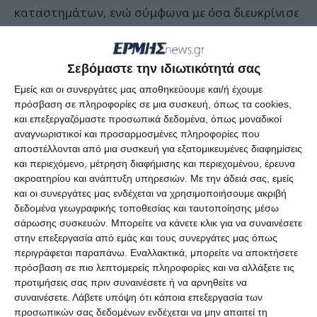
καταστημάτων, ενώ σύμφωνα με όσα διευκρίνισε
η Πρόεδρος του Εμπορικού Συλλόγου Λ.
Μπουζιάνου, για τη Ζάκυνθο ισχύει ένα «ειδικό»
Σεβόμαστε την ιδιωτικότητά σας
καθεστώς για το κλείσιμο των καταστημάτων
την ώρα της περιφοράς του Εσταυρωμένου.
Εμείς και οι συνεργάτες μας αποθηκεύουμε και/ή έχουμε
πρόσβαση σε πληροφορίες σε μια συσκευή, όπως τα cookies,
και επεξεργαζόμαστε προσωπικά δεδομένα, όπως μοναδικοί
Να σημειωθεί τέλος πως την Κυριακή των Βαΐων,
αναγνωριστικοί και προσαρμοσμένες πληροφορίες που
υπήρξαν κάποια καταστήματα που λειτούργησαν
αποστέλλονται από μια συσκευή για εξατομικευμένες διαφημίσεις
και περιεχόμενο, μέτρηση διαφήμισης και περιεχομένου, έρευνα
παρά την απόφαση που είχε πάρει ο Εμπορικός
ακροατηρίου και ανάπτυξη υπηρεσιών.
Με την άδειά σας, εμείς
Σύλλογος.
και οι συνεργάτες μας ενδέχεται να χρησιμοποιήσουμε ακριβή
δεδομένα γεωγραφικής τοποθεσίας και ταυτοποίησης μέσω
σάρωσης συσκευών. Μπορείτε να κάνετε κλικ για να συναινέσετε
Σε ότι αφορά την κυριακάτικη λειτουργία των
στην επεξεργασία από εμάς και τους συνεργάτες μας όπως
καταστημάτων, η συνάντηση της διοίκησης του
περιγράφεται παραπάνω. Εναλλακτικά, μπορείτε να αποκτήσετε
Εμπορικού Συλλόγου με τον Αντιπεριφερειάρχη Λ.
πρόσβαση σε πιο λεπτομερείς πληροφορίες και να αλλάξετε τις
προτιμήσεις σας πριν συναινέσετε ή να αρνηθείτε να
Νιοτόπουλο θα γίνει μετά τις γιορτές του Πάσχα.
συναινέσετε.
Λάβετε υπόψη ότι κάποια επεξεργασία των
προσωπικών σας δεδομένων ενδέχεται να μην απαιτεί τη