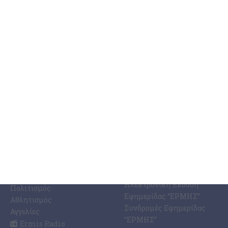
6 Αυγούστου 2026
ΚΑΤΗΓΟΡΊΕΣ
ΣΧΕΤΙΚΆ ΜΕ ΕΜΆΣ
ΕΙΔΉΣΕΩΝ
Η Εφημερίδα ΕΡΜΗΣ
Ραδιοφωνικός Σταθμός
Ζάκυνθος
Ermis Radio 91.8 fm
Ελλάδα
PRINT SHOP /
Κόσμος
Εκτυπώσεις Offset –
Κοινωνία
Digital
Οικονομία
Ηλεκτρονική Έκδοση
Πολιτισμός
Εφημερίδας “ΕΡΜΗΣ”
Αθλητισμός
Συνδρομές Εφημερίδας
Αγγελίες
“ΕΡΜΗΣ”
Ermis Radio