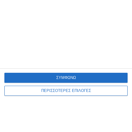
Έκθεση ζωγραφικής του
Νίκου Βοζαΐτη
Μια νέα έκθεση ζωγραφικής του Νίκου Βοζαΐτη (VOZIS), με τίτλο
«MONSTERS – Μονοκοντυλιές», θα παρουσιαστεί από τις 10 έως τις
20 Αυγούστου 2026 στον πολυχώρο
…
6 Αυγούστου 2026
ΣΥΜΦΩΝΩ
ΠΕΡΙΣΣΟΤΕΡΕΣ ΕΠΙΛΟΓΕΣ