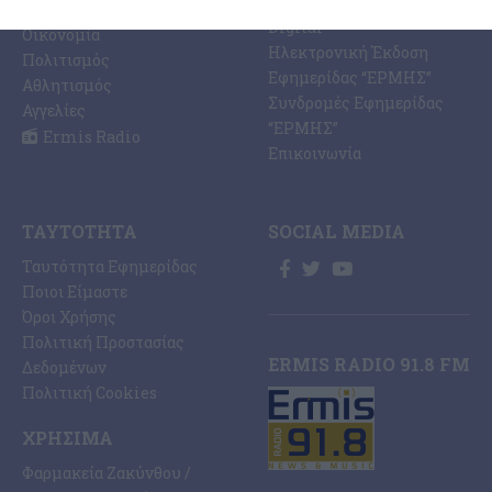
Εκτυπώσεις Offset –
Κοινωνία
Digital
Οικονομία
Ηλεκτρονική Έκδοση
Πολιτισμός
Εφημερίδας “ΕΡΜΗΣ”
Αθλητισμός
Συνδρομές Εφημερίδας
Αγγελίες
“ΕΡΜΗΣ”
Ermis Radio
Επικοινωνία
ΤΑΥΤΌΤΗΤΑ
SOCIAL MEDIA
Ταυτότητα Εφημερίδας
Ποιοι Είμαστε
Όροι Χρήσης
Πολιτική Προστασίας
ERMIS RADIO 91.8 FM
Δεδομένων
Πολιτική Cookies
ΧΡΉΣΙΜΑ
Φαρμακεία Ζακύνθου /