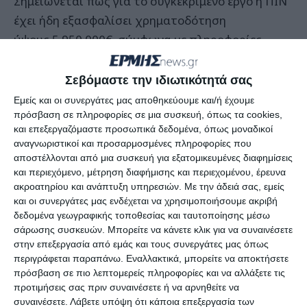
Σημειώνεται πως για το συγκεκριμένο έργο η ΠΙΝ
έχει ήδη εξασφαλίσει χρηματοδότηση
ύψους 5.950.000€. σύμφωνα με πληροφορίες
όμως, έχει υποβληθεί αίτημα για αύξηση του
αρχικού προϋπολογισμού καθώς τα χρήματα που
Σεβόμαστε την ιδιωτικότητά σας
προβλέπεται να απαιτηθούν για την ολοκλήρωση
Εμείς και οι συνεργάτες μας αποθηκεύουμε και/ή έχουμε
των έργων της μελέτης θα είναι περισσότερα.
πρόσβαση σε πληροφορίες σε μια συσκευή, όπως τα cookies,
και επεξεργαζόμαστε προσωπικά δεδομένα, όπως μοναδικοί
αναγνωριστικοί και προσαρμοσμένες πληροφορίες που
Δεδομένου ότι η Μελέτη έχει ήδη εξασφαλίσει τις
αποστέλλονται από μια συσκευή για εξατομικευμένες διαφημίσεις
πρώτες εγκρίσεις από την Επιτροπή Σχεδιασμού
και περιεχόμενο, μέτρηση διαφήμισης και περιεχομένου, έρευνα
ακροατηρίου και ανάπτυξη υπηρεσιών.
Με την άδειά σας, εμείς
Λιμένων δεν προβλέπεται να καθυστερήσει ως
και οι συνεργάτες μας ενδέχεται να χρησιμοποιήσουμε ακριβή
προς τις τελικές εγκρίσεις των Περιβαλλοντικών
δεδομένα γεωγραφικής τοποθεσίας και ταυτοποίησης μέσω
Όρων, ωστόσο τα επόμενα βήματα απαιτούν
σάρωσης συσκευών. Μπορείτε να κάνετε κλικ για να συναινέσετε
στην επεξεργασία από εμάς και τους συνεργάτες μας όπως
διεθνή διαγωνισμό, που θα χρειαστεί ένα εύλογο
περιγράφεται παραπάνω. Εναλλακτικά, μπορείτε να αποκτήσετε
χρονικό διάστημα για να βρεθεί ο ανάδοχος.
πρόσβαση σε πιο λεπτομερείς πληροφορίες και να αλλάξετε τις
προτιμήσεις σας πριν συναινέσετε ή να αρνηθείτε να
συναινέσετε.
Λάβετε υπόψη ότι κάποια επεξεργασία των
ΤΗΣ ΜΑΡΙΛΕΝΑΣ ΠΑΠΑΔΑΤΟΥ