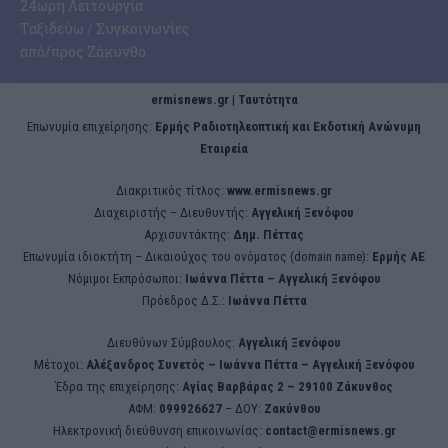
24ωρη Λειτουργία
Ταξιδεύω / Συγκοινωνίες
από/προς Ζάκυνθο
ermisnews.gr | Ταυτότητα
Eπωνυμία επιχείρησης:
Ερμής Ραδιοτηλεοπτική και Εκδοτική Ανώνυμη
Εταιρεία
Διακριτικός τίτλος:
www.ermisnews.gr
Διαχειριστής – Διευθυντής:
Αγγελική Ξενόφου
Αρχισυντάκτης:
Δημ. Πέττας
Επωνυμία ιδιοκτήτη – Δικαιούχος του ονόματος (domain name):
Ερμής ΑΕ
Νόμιμοι Εκπρόσωποι:
Iωάννα Πέττα – Αγγελική Ξενόφου
Πρόεδρος Δ.Σ.:
Iωάννα Πέττα
Διευθύνων Σύμβουλος:
Αγγελική Ξενόφου
Μέτοχοι:
Αλέξανδρος Συνετός – Iωάννα Πέττα – Αγγελική Ξενόφου
Έδρα της επιχείρησης:
Aγίας Βαρβάρας 2 – 29100 Ζάκυνθος
ΑΦΜ:
099926627
– ΔΟΥ:
Ζακύνθου
Ηλεκτρονική διεύθυνση επικοινωνίας:
contact@ermisnews.gr