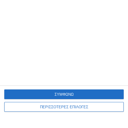
βαθέων συζήτηση το 2012 για
τη ζωή του, τη νέα γενιά και
τη Ζάκυνθο
ΤΟΥ ΦΙΛΙΠΠΟΥ ΣΥΝΕΤΟΥ 'Ηταν Παρασκευή 18 Σεπτεμβρίου 2012,
μια δροσερή βραδιά γεμάτη ποίηση, μουσική και χρώματα, στη
μαγευτική γκαλερί ΚΡΥΠΤΗ του αείμνηστου πάντα Διονύση
Παπαδάτου
…
2 Αυγούστου 2026
ΣΥΜΦΩΝΩ
ΠΕΡΙΣΣΟΤΕΡΕΣ ΕΠΙΛΟΓΕΣ