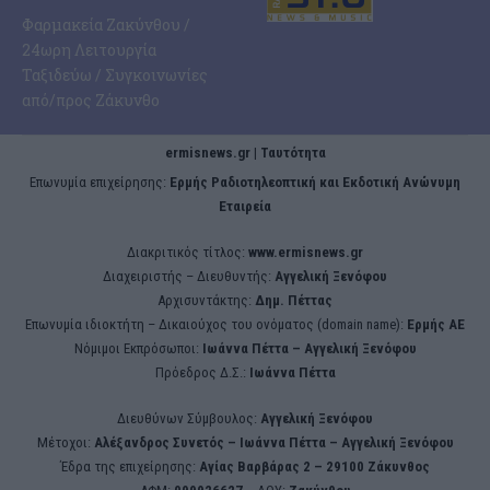
Φαρμακεία Ζακύνθου /
24ωρη Λειτουργία
Ταξιδεύω / Συγκοινωνίες
από/προς Ζάκυνθο
ermisnews.gr | Ταυτότητα
Eπωνυμία επιχείρησης:
Ερμής Ραδιοτηλεοπτική και Εκδοτική Ανώνυμη
Εταιρεία
Διακριτικός τίτλος:
www.ermisnews.gr
Διαχειριστής – Διευθυντής:
Αγγελική Ξενόφου
Αρχισυντάκτης:
Δημ. Πέττας
Επωνυμία ιδιοκτήτη – Δικαιούχος του ονόματος (domain name):
Ερμής ΑΕ
Νόμιμοι Εκπρόσωποι:
Iωάννα Πέττα – Αγγελική Ξενόφου
Πρόεδρος Δ.Σ.:
Iωάννα Πέττα
Διευθύνων Σύμβουλος:
Αγγελική Ξενόφου
Μέτοχοι:
Αλέξανδρος Συνετός – Iωάννα Πέττα – Αγγελική Ξενόφου
Έδρα της επιχείρησης:
Aγίας Βαρβάρας 2 – 29100 Ζάκυνθος