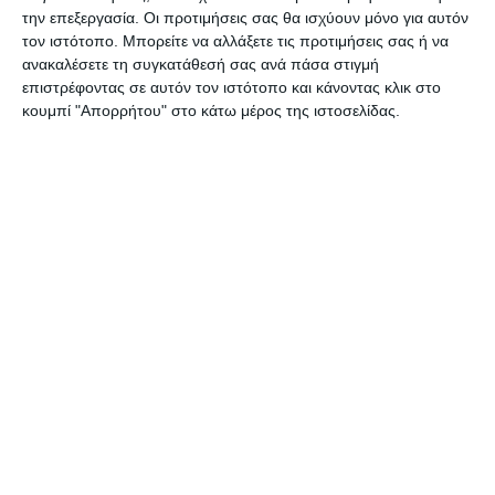
την επεξεργασία. Οι προτιμήσεις σας θα ισχύουν μόνο για αυτόν
για να μην υπάρξει κανένας Ζακυνθινός
τον ιστότοπο. Μπορείτε να αλλάξετε τις προτιμήσεις σας ή να
ανύποπτος, κανένας φορέας που θα καμωθεί ότι
ανακαλέσετε τη συγκατάθεσή σας ανά πάσα στιγμή
δεν γνωρίζει, κανένα μέσο ενημέρωσης του
επιστρέφοντας σε αυτόν τον ιστότοπο και κάνοντας κλικ στο
κουμπί "Απορρήτου" στο κάτω μέρος της ιστοσελίδας.
νησιού μας που θα σιωπά. Πρέπει να μη μείνουμε
στην ενημέρωση αλλά να κινητοποιηθούν
διαδικασίες που θα ανατρέψουν αυτό που
επιχειρήθηκε στο Ναυάγιο και θα αποσοβήσουν
όσους έχουν το θράσος και την αναισχυντία να
επιβουλεύονται την περιουσία αυτού του τόπου»
είπε ο κ. Γκούσκος.
Ο κ. Γκούσκος ανέφερε ότι η εκκλησία για το θέμα
έχει καταθέσει μηνυτήρια αναφορά στην
Εισαγγελία του Αρείου Πάγου και ο ίδιος έχει
αναλάβει την υπόθεση ως δικηγόρος καθώς
πουλήθηκαν τεράστιες εκτάσεις που δεν ανήκαν