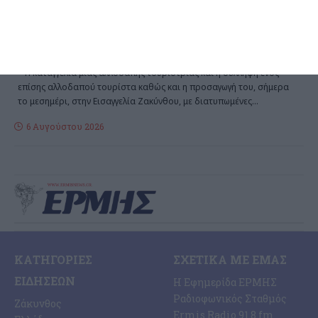
σεξουαλική κακοποίηση στη
Ζάκυνθο
Η καταγγελία μιας αλλοδαπής τουρίστριας και η σύλληψη ενός
επίσης αλλοδαπού τουρίστα καθώς και η προσαγωγή του, σήμερα
το μεσημέρι, στην Εισαγγελία Ζακύνθου, με διατυπωμένες
…
6 Αυγούστου 2026
ΚΑΤΗΓΟΡΊΕΣ
ΣΧΕΤΙΚΆ ΜΕ ΕΜΆΣ
ΕΙΔΉΣΕΩΝ
Η Εφημερίδα ΕΡΜΗΣ
Ραδιοφωνικός Σταθμός
Ζάκυνθος
Ermis Radio 91.8 fm