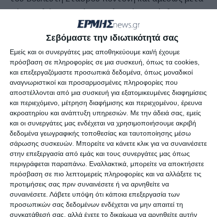
πήρε το λόγο ο πρώην Βουλευτής Ζακύνθου και
νομικός Διονύσιος Γκούσκος ο οποίος στην επί
Σεβόμαστε την ιδιωτικότητά σας
μακρόν και αναλυτική ομιλία του έδωσε όλα τα
στοιχεία που οδήγησαν στη λήψη κοινής
Εμείς και οι συνεργάτες μας αποθηκεύουμε και/ή έχουμε
πρόσβαση σε πληροφορίες σε μια συσκευή, όπως τα cookies,
απόφασης από τις αρχές.
και επεξεργαζόμαστε προσωπικά δεδομένα, όπως μοναδικοί
αναγνωριστικοί και προσαρμοσμένες πληροφορίες που
Ο κ. Γκούσκος αρχικά έδωσε το στίγμα της
αποστέλλονται από μια συσκευή για εξατομικευμένες διαφημίσεις
και περιεχόμενο, μέτρηση διαφήμισης και περιεχομένου, έρευνα
τακτικής που πρέπει να ακολουθήσει η Ζάκυνθος
ακροατηρίου και ανάπτυξη υπηρεσιών.
Με την άδειά σας, εμείς
για να περιφρουρήσει τα ιερά και τα όσια για τις
και οι συνεργάτες μας ενδέχεται να χρησιμοποιήσουμε ακριβή
επόμενες γενιές.
δεδομένα γεωγραφικής τοποθεσίας και ταυτοποίησης μέσω
σάρωσης συσκευών. Μπορείτε να κάνετε κλικ για να συναινέσετε
«Υπάρχουν σημαντικά γεγονότα, αδιαφανή, αλλά
στην επεξεργασία από εμάς και τους συνεργάτες μας όπως
δεν εξεγείρεται κανείς μας. Τα ανεχόμαστε δια
περιγράφεται παραπάνω. Εναλλακτικά, μπορείτε να αποκτήσετε
της σιωπής και ελπίζω ότι αυτό που έγινε στα
πρόσβαση σε πιο λεπτομερείς πληροφορίες και να αλλάξετε τις
προτιμήσεις σας πριν συναινέσετε ή να αρνηθείτε να
βουνά και στο Ναυάγιο να είναι η τελευταία
συναινέσετε.
Λάβετε υπόψη ότι κάποια επεξεργασία των
σταγόνα που θα γίνει η καταλυτική αρχή για κάτι
προσωπικών σας δεδομένων ενδέχεται να μην απαιτεί τη
διαφορετικό. Η αποψινή ενημέρωση όλων γίνεται
συγκατάθεσή σας, αλλά έχετε το δικαίωμα να αρνηθείτε αυτήν