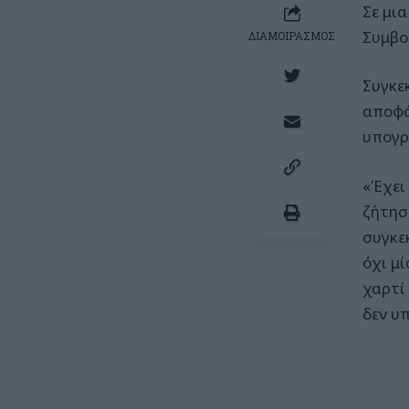
Σε μι
Συμβο
ΔΙΑΜΟΙΡΑΣΜΟΣ
Συγκε
αποφά
υπογρ
«Έχει
ζήτησ
συγκε
όχι μί
χαρτί 
δεν υ