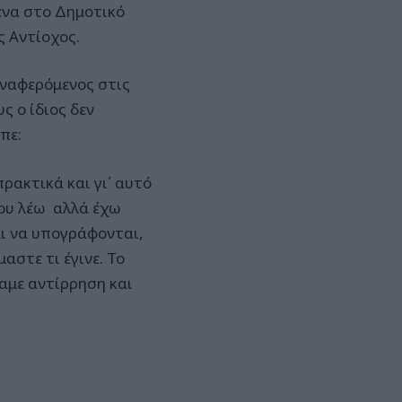
ενα στο Δημοτικό
 Αντίοχος.
ναφερόμενος στις
ς ο ίδιος δεν
πε:
ρακτικά και γι΄ αυτό
που λέω αλλά έχω
αι να υπογράφονται,
αστε τι έγινε. Το
χαμε αντίρρηση και