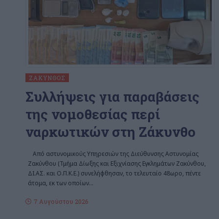
ΖΆΚΥΝΘΟΣ
Συλλήψεις για παραβάσεις
της νομοθεσίας περί
ναρκωτικών στη Ζάκυνθο
Από αστυνομικούς Υπηρεσιών της Διεύθυνσης Αστυνομίας
Ζακύνθου (Τμήμα Δίωξης και Εξιχνίασης Εγκλημάτων Ζακύνθου,
ΔΙ.ΑΣ. και Ο.Π.Κ.Ε.) συνελήφθησαν, το τελευταίο 48ωρο, πέντε
άτομα, εκ των οποίων
…
7 Αυγούστου 2026