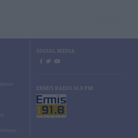
SOCIAL MEDIA
μένων
ERMIS RADIO 91.8 FM
ρη
πό/προς