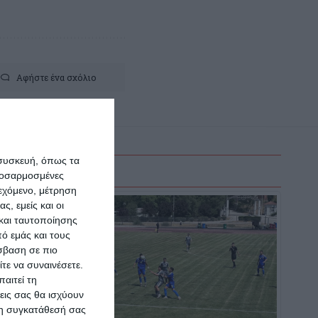
Αφήστε ένα σχόλιο
 συσκευή, όπως τα
προσαρμοσμένες
ιεχόμενο, μέτρηση
ς, εμείς και οι
και ταυτοποίησης
ό εμάς και τους
σβαση σε πιο
τε να συναινέσετε.
αιτεί τη
εις σας θα ισχύουν
 τη συγκατάθεσή σας