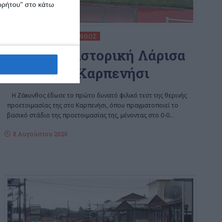
ορρήτου" στο κάτω
ΑΘΛΗΤΙΣΜΌΣ
ΖΆΚΥΝΘΟΣ
0-0 με την ιστορική Λάρισα
ο ΑΠΣ στο Καρπενήσι
Η Ζάκυνθος έδωσε το πρώτο δυνατό φιλικό τεστ της θερινής
προετοιμασίας της στο Καρπενήσι, όπου πραγματοποιεί το
βασικό στάδιο της προετοιμασίας της, μένοντας στο 0-0
…
8 Αυγούστου 2026