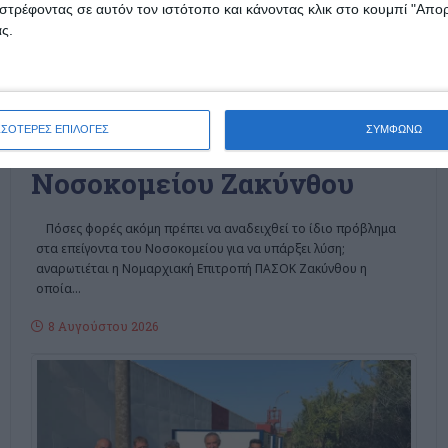
στρέφοντας σε αυτόν τον ιστότοπο και κάνοντας κλικ στο κουμπί "Απ
ς.
ΖΆΚΥΝΘΟΣ
Ν.Ε. ΠΑΣΟΚ: Ασφυκτική
ΣΣΟΤΕΡΕΣ ΕΠΙΛΟΓΕΣ
ΣΥΜΦΩΝΩ
πίεση στα επείγοντα του
Νοσοκομείου Ζακύνθου
Πόσες φορές ακόμη πρέπει να αναδειχθεί το ίδιο πρόβλημα
στα επείγοντα του Νοσοκομείου για να υπάρξει λύση;
αναρωτιέται η Νομαρχιακή Επιτροπή ΠΑΣΟΚ Ζακύνθου η
οποία
…
8 Αυγούστου 2026