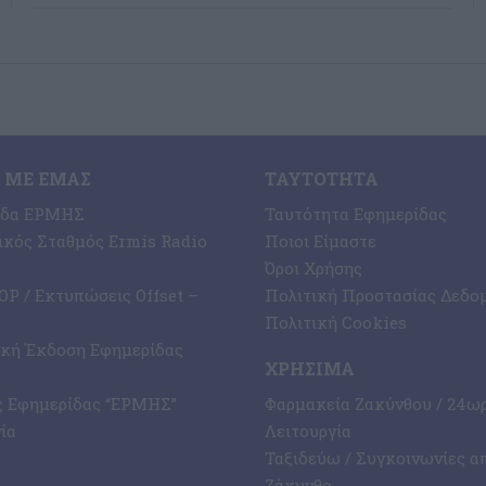
 ΜΕ ΕΜΆΣ
ΤΑΥΤΌΤΗΤΑ
ίδα ΕΡΜΗΣ
Ταυτότητα Εφημερίδας
κός Σταθμός Ermis Radio
Ποιοι Είμαστε
Όροι Χρήσης
P / Εκτυπώσεις Offset –
Πολιτική Προστασίας Δεδο
Πολιτική Cookies
ική Έκδοση Εφημερίδας
ΧΡΉΣΙΜΑ
ς Εφημερίδας “ΕΡΜΗΣ”
Φαρμακεία Ζακύνθου / 24ω
ία
Λειτουργία
Ταξιδεύω / Συγκοινωνίες α
Ζάκυνθο