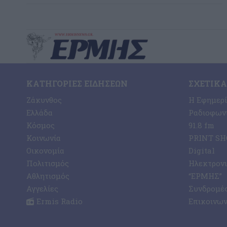
ΚΑΤΗΓΟΡΊΕΣ ΕΙΔΉΣΕΩΝ
ΣΧΕΤΙΚΆ
Ζάκυνθος
Η Εφημερ
Ελλάδα
Ραδιοφωνι
Κόσμος
91.8 fm
Κοινωνία
PRINT SHO
Οικονομία
Digital
Πολιτισμός
Ηλεκτρον
Αθλητισμός
“ΕΡΜΗΣ”
Αγγελίες
Συνδρομέ
Ermis Radio
Επικοινων