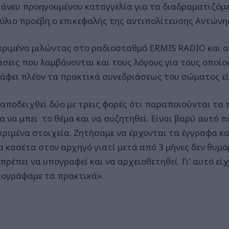
α άνευ προηγουμένου καταγγελία για τα διαδραματιζόμ
ύλιο προέβη ο επικεφαλής της αντιπολίτευσης Αντώνης
κριμένα μιλώντας στο ραδιοσταθμό ERMIS RADIO και α
σεις που λαμβάνονται και τους λόγους για τους οποίου
άφει πλέον τα πρακτικά συνεδριάσεως του σώματος εί
 αποδειχθεί δύο με τρεις φορές ότι παραποιούνται τα π
α να μπει το θέμα και να συζητηθεί. Είναι βαρύ αυτό 
κριμένα στοιχεία. Ζητήσαμε να έρχονται τα έγγραφα κ
α κασέτα στον αρχηγό γιατί μετά από 3 μήνες δεν θυμόμ
πρέπει να υπογραφεί και να αρχειοθετηθεί. Γι’ αυτό εί
πογράψαμε τα πρακτικά».