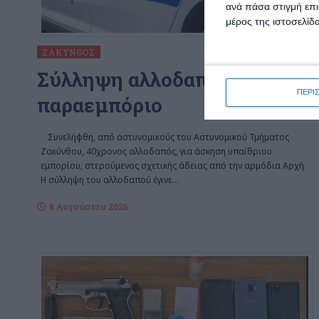
ανά πάσα στιγμή επι
μέρος της ιστοσελίδα
ΖΆΚΥΝΘΟΣ
Σύλληψη αλλοδαπού για
ΠΕΡΙ
παραεμπόριο
Συνελήφθη, από αστυνομικούς του Αστυνομικού Τμήματος
Ζακύνθου, 40χρονος αλλοδαπός, για άσκηση υπαίθριου
εμπορίου, στερούμενος σχετικής άδειας από την αρμόδια Αρχή.
Η σύλληψη του αλλοδαπού έγινε
…
8 Αυγούστου 2026