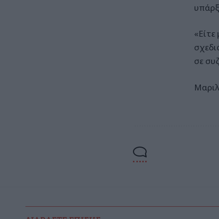
υπάρξ
«Είτε
σχεδι
σε συ
Μαριλ