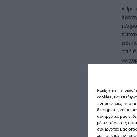
«Πρέπε
Κρήτη
πληρό
τίποτ
ειδικά
από έ
να χα
το το
περιλ
Τετρά
Εμείς και οι συνεργ
συνερ
cookies, και επεξε
πληροφορίες που απο
Η ίδι
διαφήμισης και περι
συνεργάτες μας ενδέ
και τ
μέσω σάρωσης συσκευ
δεν υ
συνεργάτες μας όπω
«Όλα α
λεπτομερείς πληροφορ