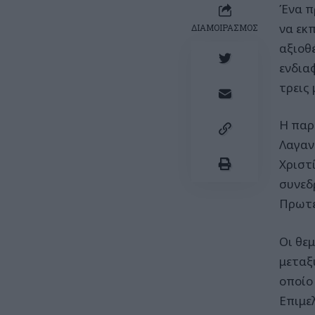
Ένα π
να εκπ
ΔΙΑΜΟΙΡΑΣΜΟΣ
αξιοθ
ενδια
τρεις 
Η παρ
Λαγαν
Χριστ
συνεδ
Πρωτε
Οι θε
μεταξ
οποίο
Επιμε