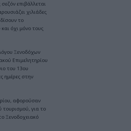
 σεζόν επιβάλλεται
αρουσιάζει χιλιάδες
ρδίσουν το
 και όχι μόνο τους
λλόγου Ξενοδόχων
ιακού Επιμελητηρίου
ιο του 13ου
ς ημέρες στην
δρίου, αφορούσαν
 τουρισμού, για το
το Ξενοδοχειακό