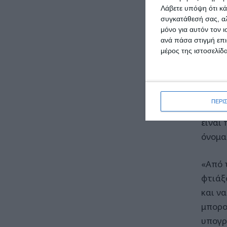
Λάβετε υπόψη ότι κά
σχολί
συγκατάθεσή σας, αλ
μόνο για αυτόν τον 
Ο Οργ
ανά πάσα στιγμή επι
μέρος της ιστοσελίδα
Αναφο
του Δ
ΠΕΡΙ
Αυτό 
είναι
όνομα
«Από 
φτιάξ
και ν
μπορο
υπογρ