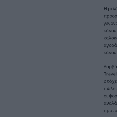
Η μελ
προορ
γεγονό
κάνου
καλοκα
αγορά
κάνου
Λαμβά
Trave
στόχε
πώλησ
οι φο
αναλά
προτά