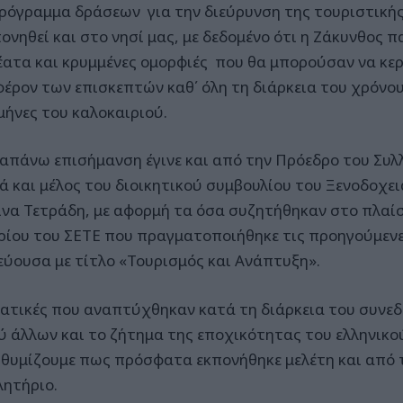
ρόγραμμα δράσεων για την διεύρυνση της τουριστικής
ονηθεί και στο νησί μας, με δεδομένο ότι η Ζάκυνθος π
έατα και κρυμμένες ομορφιές που θα μπορούσαν να κε
φέρον των επισκεπτών καθ΄ όλη τη διάρκεια του χρόνου
μήνες του καλοκαιριού.
απάνω επισήμανση έγινε και από την Πρόεδρο του Συ
ά και μέλος του διοικητικού συμβουλίου του Ξενοδοχε
ίνα Τετράδη, με αφορμή τα όσα συζητήθηκαν στο πλαίσ
ρίου του ΣΕΤΕ που πραγματοποιήθηκε τις προηγούμενε
ύουσα με τίτλο «Τουρισμός και Ανάπτυξη».
ματικές που αναπτύχθηκαν κατά τη διάρκεια του συνε
ύ άλλων και το ζήτημα της εποχικότητας του ελληνικού
 θυμίζουμε πως πρόσφατα εκπονήθηκε μελέτη και από 
λητήριο.