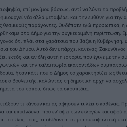
ειοψηφία, επί μονίμου βάσεως, αντί να λύνει τα προβλ
δημιουργεί νέα αλλά μεταφέρει και την ευθύνη για την 
ς θεσμικούς παράγοντες. Ουδέποτε εγώ προσωπικά, η 
ρθήκαμε στο Δήμο για την συγκεκριμένη περίπτωση. Ε
εγονός ότι πλάι στα χαράτσια που βάζει η Κυβέρνηση, 
σια του Δήμου. Αυτό δεν υπάρχει κανένας Ζακυνθινός 
ει, εκτός και αν όλη αυτή η ιστορία που έγινε με την 
γωνικών και την ταλαιπωρία εκατοντάδων συμπατριω
δομία, ήταν κάτι που ο Δήμος το χαρακτηρίζει ως θετι
ασε ο Βουλευτής, καλώντας τη δημοτική αρχή να ασχολ
ήματα του τόπου, όπως τα σκουπίδια.
ιτάξουν τι κάνουν και ας αφήσουν τι λέει ο καθένας. Π
να και επικίνδυνα, που εν΄ όψει των εκλογών και αφού
αι το τέλος τους, αποδίδονται σε μια συκοφαντική εκσ