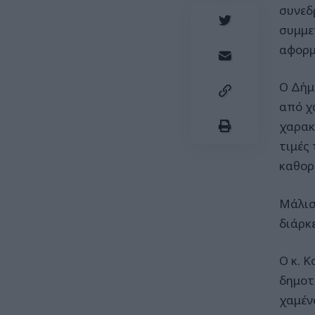
συνεδ
συμμε
αφορμ
Ο Δήμ
από χ
χαρακ
τιμές 
καθορ
Μάλισ
διάρκ
Ο κ. 
δημοτ
χαμέν