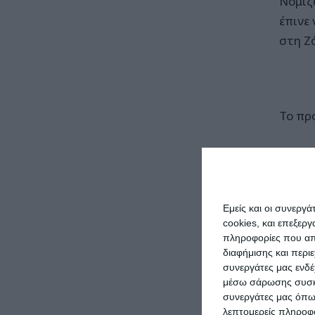
Νομίζ
έπινε
στη Ζ
Το πρ
Ο κ. 
ερώτη
σημει
Εμείς και οι συνεργ
cookies, και επεξε
«Αυτή
πληροφορίες που απο
αντικ
διαφήμισης και περι
του Ν
συνεργάτες μας ενδέ
μέσω σάρωσης συσκευ
πρόκε
συνεργάτες μας όπω
μέσω 
λεπτομερείς πληροφορ