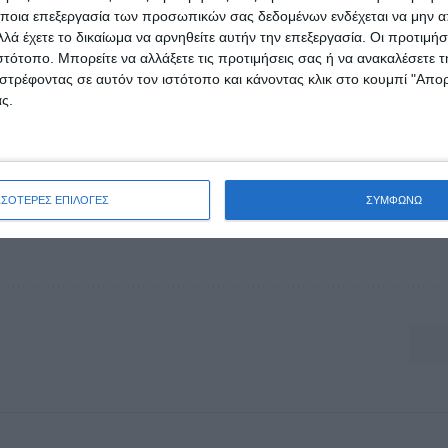
λειοψηφίας των πολιτών και η παραφιλολογία της Κυβ
ποια επεξεργασία των προσωπικών σας δεδομένων ενδέχεται να μην απ
λά έχετε το δικαίωμα να αρνηθείτε αυτήν την επεξεργασία. Οι προτιμήσ
ερινά!» σημείωσε ο Βουλευτής, επαναλαμβάνοντας πως
ιστότοπο. Μπορείτε να αλλάξετε τις προτιμήσεις σας ή να ανακαλέσετε
ουν τα χαράτσια της Εφορίας και τα χαράτσια του Δή
στρέφοντας σε αυτόν τον ιστότοπο και κάνοντας κλικ στο κουμπί "Απ
ς.
ΣΣΟΤΕΡΕΣ ΕΠΙΛΟΓΕΣ
ΣΥΜΦΩΝΩ