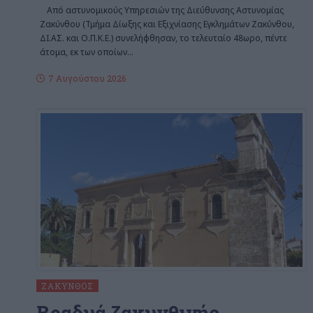
Από αστυνομικούς Υπηρεσιών της Διεύθυνσης Αστυνομίας
Ζακύνθου (Τμήμα Δίωξης και Εξιχνίασης Εγκλημάτων Ζακύνθου,
ΔΙ.ΑΣ. και Ο.Π.Κ.Ε.) συνελήφθησαν, το τελευταίο 48ωρο, πέντε
άτομα, εκ των οποίων
…
7 Αυγούστου 2026
ΖΆΚΥΝΘΟΣ
Βραδυά ζακυνθινής