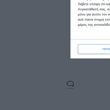
της π
Λάβετε υπόψη ότι κά
συγκατάθεσή σας, αλ
καθημ
μόνο για αυτόν τον 
υπάρχ
ανά πάσα στιγμή επι
μέρος της ιστοσελίδα
ΠΕΡΙ