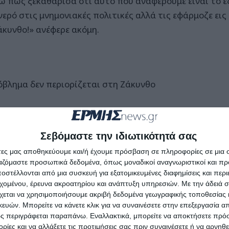
ω πως ξεκαθάρισα ότι αυτό που αναφέρουμε είναι το εξ
 νερό στις μνημονιακές πολιτικές αλλά τις εφάρμοζε ει
άκυνθο!» ανέφερε ακόμη.
όβλημα δεν περιορίζεται στη Ζάκυνθο
Βουλευτής κατέθεσε μέσω της Κοινοβουλευτικής Ομάδας
ση για το Φόρο Ακίνητης Περιουσίας στο Υπουργείο Ο
Σεβόμαστε την ιδιωτικότητά σας
ώνεται πως το πρόβλημα δεν αφορά μόνο τη Ζάκυνθο.
άτες μας αποθηκεύουμε και/ή έχουμε πρόσβαση σε πληροφορίες σε μια
ργαζόμαστε προσωπικά δεδομένα, όπως μοναδικοί αναγνωριστικοί και 
 η τακτική αφορά όλη τη χώρα, αφού λαμβάνεται υπόψ
στέλλονται από μια συσκευή για εξατομικευμένες διαφημίσεις και περ
ειμενικών αξιών που υπάρχουν σε ένα Νομό και εφαρμό
εχομένου, έρευνα ακροατηρίου και ανάπτυξη υπηρεσιών.
Με την άδειά σα
ομού όπου δεν υπάρχουν αντικειμενικές αξίες. Αυτό εί
χεται να χρησιμοποιήσουμε ακριβή δεδομένα γεωγραφικής τοποθεσίας 
ών. Μπορείτε να κάνετε κλικ για να συναινέσετε στην επεξεργασία απ
ιται για μια πρωτοφανή αδικία που έρχεται σε συνέχει
ς περιγράφεται παραπάνω. Εναλλακτικά, μπορείτε να αποκτήσετε πρό
της ΔΕΗ. Διαπιστώνουμε πως επιβάλλονται συνεχόμενα
ίες και να αλλάξετε τις προτιμήσεις σας πριν συναινέσετε ή να αρνηθεί