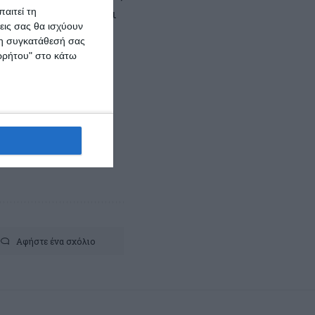
έρνησης διαψεύδεται
αιτεί τη
εις σας θα ισχύουν
 πλάι στο ΦΑΠ.,
 τη συγκατάθεσή σας
μου.
ορρήτου" στο κάτω
Αφήστε ένα σχόλιο