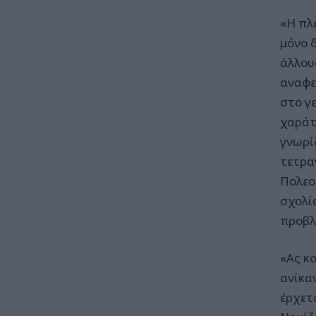
«Η πλ
μόνο 
άλλου
αναφε
στο γ
χαράτ
γνωρίζ
τετρα
Πολεο
σχολί
προβλ
«Ας κο
ανίκα
έρχετ