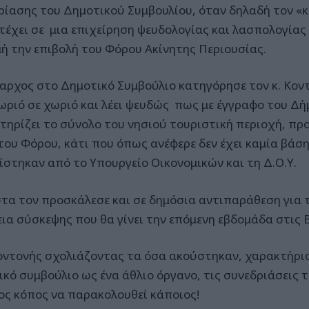
ρίασης του Δημοτικού Συμβουλίου, όταν δηλαδή τον «
τέχει σε μια επιχείρηση ψευδολογίας και λασπολογίας 
ή την επιβολή του Φόρου Ακίνητης Περιουσίας.
αρχος στο Δημοτικό Συμβούλιο κατηγόρησε τον κ. Κον
ωριό σε χωριό και λέει ψευδώς πως με έγγραφο του Δή
τηρίζει το σύνολο του νησιού τουριστική περιοχή, πρ
του Φόρου, κάτι που όπως ανέφερε δεν έχει καμία βάση
ίστηκαν από το Υπουργείο Οικονομικών και τη Δ.Ο.Υ.
τα τον προσκάλεσε και σε δημόσια αντιπαράθεση για τ
εια σύσκεψης που θα γίνει την επόμενη εβδομάδα στις Β
Κοντονής σχολιάζοντας τα όσα ακούστηκαν, χαρακτήρι
ικό συμβούλιο ως ένα άθλιο όργανο, τις συνεδριάσεις τ
ος κόπος να παρακολουθεί κάποιος!