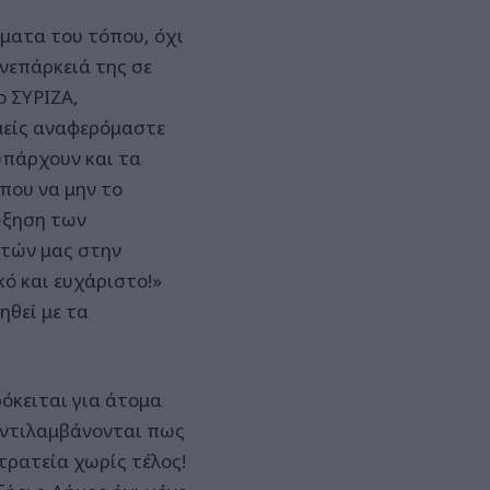
ήματα του τόπου, όχι
ανεπάρκειά της σε
ο ΣΥΡΙΖΑ,
μείς αναφερόμαστε
υπάρχουν και τα
που να μην το
αύξηση των
τών μας στην
κό και ευχάριστο!»
ηθεί με τα
ρόκειται για άτομα
 αντιλαμβάνονται πως
τρατεία χωρίς τέλος!