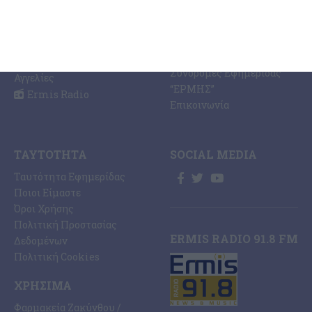
Εκτυπώσεις Offset –
Κοινωνία
Digital
Οικονομία
Ηλεκτρονική Έκδοση
Πολιτισμός
Εφημερίδας “ΕΡΜΗΣ”
Αθλητισμός
Συνδρομές Εφημερίδας
Αγγελίες
“ΕΡΜΗΣ”
Ermis Radio
Επικοινωνία
ΤΑΥΤΌΤΗΤΑ
SOCIAL MEDIA
Ταυτότητα Εφημερίδας
Ποιοι Είμαστε
Όροι Χρήσης
Πολιτική Προστασίας
ERMIS RADIO 91.8 FM
Δεδομένων
Πολιτική Cookies
ΧΡΉΣΙΜΑ
Φαρμακεία Ζακύνθου /