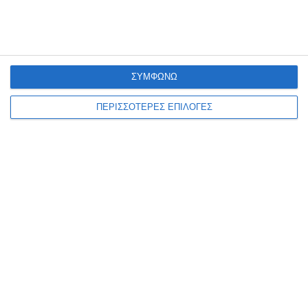
ΣΥΜΦΩΝΩ
ΠΕΡΙΣΣΟΤΕΡΕΣ ΕΠΙΛΟΓΕΣ
ΖΆΚΥΝΘΟΣ
Έφυγε από τη ζωή ο
συμπολίτης μας Διονύσιος
Κοτσώνης
Ένας ακόμα συμπολίτης μας έφυγε από τη ζωή αυτές τις ημέρες και
πρόκειται για τον Διονύσιο Κοτσώνη του Ηλία. Η νεκρώσιμος
ακολουθία θα τελεσθεί την
…
5 Αυγούστου 2026