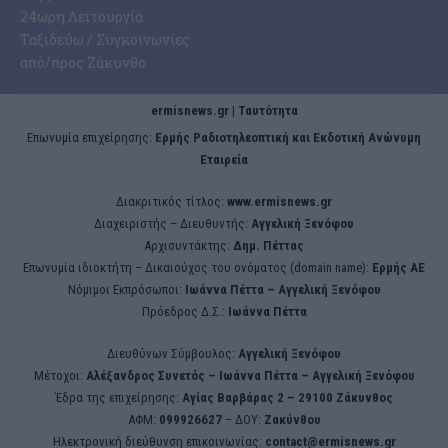
24ωρη Λειτουργία
Ταξιδεύω / Συγκοινωνίες
από/προς Ζάκυνθο
ermisnews.gr | Ταυτότητα
Eπωνυμία επιχείρησης:
Ερμής Ραδιοτηλεοπτική και Εκδοτική Ανώνυμη
Εταιρεία
Διακριτικός τίτλος:
www.ermisnews.gr
Διαχειριστής – Διευθυντής:
Αγγελική Ξενόφου
Αρχισυντάκτης:
Δημ. Πέττας
Επωνυμία ιδιοκτήτη – Δικαιούχος του ονόματος (domain name):
Ερμής ΑΕ
Νόμιμοι Εκπρόσωποι:
Iωάννα Πέττα – Αγγελική Ξενόφου
Πρόεδρος Δ.Σ.:
Iωάννα Πέττα
Διευθύνων Σύμβουλος:
Αγγελική Ξενόφου
Μέτοχοι:
Αλέξανδρος Συνετός – Iωάννα Πέττα – Αγγελική Ξενόφου
Έδρα της επιχείρησης:
Aγίας Βαρβάρας 2 – 29100 Ζάκυνθος
ΑΦΜ:
099926627
– ΔΟΥ:
Ζακύνθου
Ηλεκτρονική διεύθυνση επικοινωνίας:
contact@ermisnews.gr