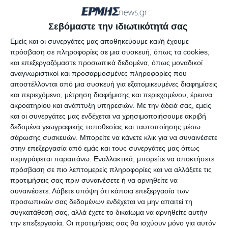
πορεία της μετασεισμικής ακολουθίας μέχρι σήμερα»
σημειώνει.
Σεβόμαστε την ιδιωτικότητά σας
Εμείς και οι συνεργάτες μας αποθηκεύουμε και/ή έχουμε
πρόσβαση σε πληροφορίες σε μια συσκευή, όπως τα cookies,
Ο τελευταίος αισθητός σεισμός ήταν αυτός που
και επεξεργαζόμαστε προσωπικά δεδομένα, όπως μοναδικοί
σημειώθηκε το πρωί της Κυριακής αλλά
αναγνωριστικοί και προσαρμοσμένες πληροφορίες που
μικρότεροι και λιγότερο αισθητοί σεισμοί
αποστέλλονται από μια συσκευή για εξατομικευμένες διαφημίσεις
και περιεχόμενο, μέτρηση διαφήμισης και περιεχομένου, έρευνα
καταγράφονται συνεχώς από τα όργανα του
ακροατηρίου και ανάπτυξη υπηρεσιών.
Με την άδειά σας, εμείς
δικτύου του Ινστιτούτου.
και οι συνεργάτες μας ενδέχεται να χρησιμοποιήσουμε ακριβή
δεδομένα γεωγραφικής τοποθεσίας και ταυτοποίησης μέσω
σάρωσης συσκευών. Μπορείτε να κάνετε κλικ για να συναινέσετε
στην επεξεργασία από εμάς και τους συνεργάτες μας όπως
Αφήστε ένα σχόλιο
περιγράφεται παραπάνω. Εναλλακτικά, μπορείτε να αποκτήσετε
πρόσβαση σε πιο λεπτομερείς πληροφορίες και να αλλάξετε τις
προτιμήσεις σας πριν συναινέσετε ή να αρνηθείτε να
συναινέσετε.
Λάβετε υπόψη ότι κάποια επεξεργασία των
προσωπικών σας δεδομένων ενδέχεται να μην απαιτεί τη
ΔΙΑΒΆΣΤΕ ΕΠΊΣΗΣ
συγκατάθεσή σας, αλλά έχετε το δικαίωμα να αρνηθείτε αυτήν
την επεξεργασία. Οι προτιμήσεις σας θα ισχύουν μόνο για αυτόν