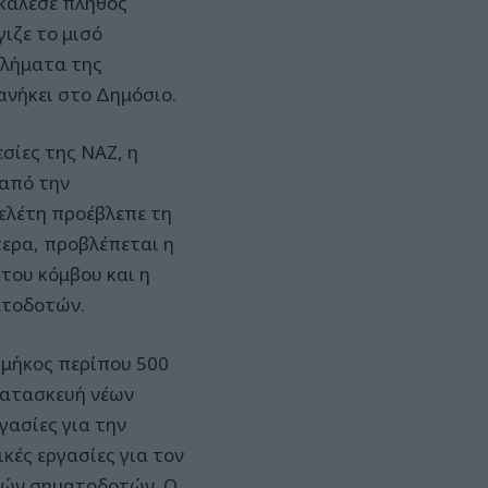
κάλεσε πλήθος
ιζε το μισό
βλήματα της
ανήκει στο Δημόσιο.
σίες της ΝΑΖ, η
 από την
ελέτη προέβλεπε τη
ερα, προβλέπεται η
του κόμβου και η
ατοδοτών.
 μήκος περίπου 500
κατασκευή νέων
γασίες για την
ές εργασίες για τον
νών σηματοδοτών. Ο