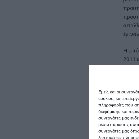
προϋπ
προϋπ
απαλλ
έγινα
Η από
2011 
αποζη
ιδίου
δρόμο
Εμείς και οι συνεργ
κατάσ
cookies, και επεξε
ένα ε
πληροφορίες που απο
διαφήμισης και περι
συνεργάτες μας ενδέ
μέσω σάρωσης συσκευ
συνεργάτες μας όπω
Στα χ
λεπτομερείς πληροφορ