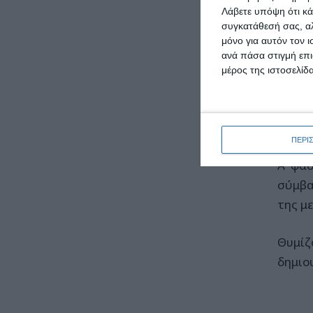
Λάβετε υπόψη ότι κά
συγκατάθεσή σας, αλ
Σε ότ
μόνο για αυτόν τον 
ανακο
ανά πάσα στιγμή επι
σχέδι
μέρος της ιστοσελίδα
κυκλο
οδική
ΠΕΡΙ
Πιο σ
Α΄ φά
σύμβα
της με
Θυμίζ
δημιο