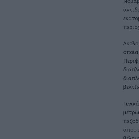
Νομαρ
αντιδ
εκατο
περιο
Ακολο
οποία
Περιφ
διαπλ
διαπλ
βελτί
Γενικ
μέτρω
πεζοδ
αποστ
βέλτι