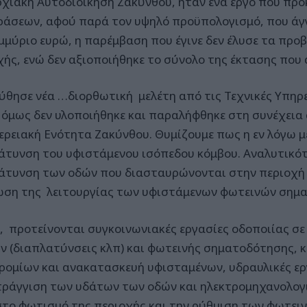
χιακή Αυτοδιοίκηση Ζακύνθου, ήταν ένα έργο που προ
ράσεων, αφού παρά τον υψηλό προϋπολογισμό, που άγγ
μμύριο ευρώ, η παρέμβαση που έγινε δεν έλυσε τα προ
χής, ενώ δεν αξιοποιήθηκε το σύνολο της έκτασης που 
ύθησε νέα …διορθωτική μελέτη από τις Τεχνικές Υπηρε
 όμως δεν υλοποιήθηκε και παραλήφθηκε στη συνέχεια
ερειακή Ενότητα Ζακύνθου. Θυμίζουμε πως η εν λόγω μ
άτυνση του υφιστάμενου ισόπεδου κόμβου. Αναλυτικότ
άτυνση των οδών που διασταυρώνονται στην περιοχή 
ωση της λειτουργίας των υφιστάμενων φωτεινών σημ
ά, προτείνονται συγκοινωνιακές εργασίες οδοποιίας σε
ν (διαπλατύνσεις κλπ) και φωτεινής σηματοδότησης, 
ρομίων και ανακατασκευή υφισταμένων, υδραυλικές ερ
ράγγιση των υδάτων των οδών και ηλεκτρομηχανολογικ
στο φωτισμό της περιοχής και την ρύθμιση των φωτει