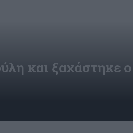
ύλη και ξαχάστηκε ο