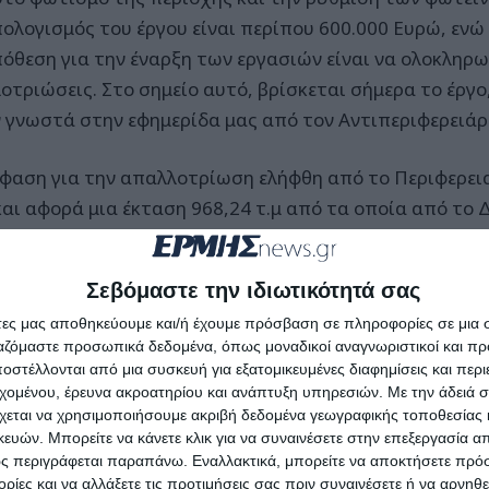
ολογισμός του έργου είναι περίπου 600.000 Ευρώ, εν
όθεση για την έναρξη των εργασιών είναι να ολοκληρω
οτριώσεις. Στο σημείο αυτό, βρίσκεται σήμερα το έργ
ν γνωστά στην εφημερίδα μας από τον Αντιπεριφερειά
φαση για την απαλλοτρίωση ελήφθη από το Περιφερει
και αφορά μια έκταση 968,24 τ.μ από τα οποία από το 
μιωθούν τα 592,80 τ.μ. ενώ εκτάσεις εμβαδού 375,45 
ς ιδιοκτήτες. Πρόκειται για οικόπεδα που βρίσκονται 
Σεβόμαστε την ιδιωτικότητά σας
υς που καταλήγουν στον Κόμβο, όπως είναι ένα κομμά
άτες μας αποθηκεύουμε και/ή έχουμε πρόσβαση σε πληροφορίες σε μια
τημα Ξιφίτα, αλλά και ένα κομμάτι στη στροφή προς Κ
ργαζόμαστε προσωπικά δεδομένα, όπως μοναδικοί αναγνωριστικοί και 
γκαταλελειμμένο οίκημα.
στέλλονται από μια συσκευή για εξατομικευμένες διαφημίσεις και περ
εχομένου, έρευνα ακροατηρίου και ανάπτυξη υπηρεσιών.
Με την άδειά σα
χεται να χρησιμοποιήσουμε ακριβή δεδομένα γεωγραφικής τοποθεσίας 
ών. Μπορείτε να κάνετε κλικ για να συναινέσετε στην επεξεργασία απ
ς περιγράφεται παραπάνω. Εναλλακτικά, μπορείτε να αποκτήσετε πρό
αρτιά προς το παρόν και η διαπλάτυνση της Νερούλη
ίες και να αλλάξετε τις προτιμήσεις σας πριν συναινέσετε ή να αρνηθεί