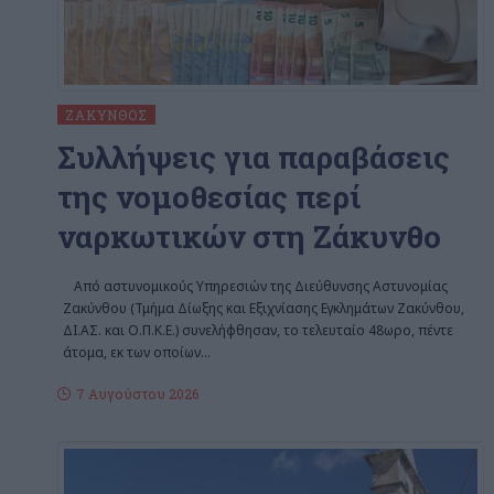
ΖΆΚΥΝΘΟΣ
Συλλήψεις για παραβάσεις
της νομοθεσίας περί
ναρκωτικών στη Ζάκυνθο
Από αστυνομικούς Υπηρεσιών της Διεύθυνσης Αστυνομίας
Ζακύνθου (Τμήμα Δίωξης και Εξιχνίασης Εγκλημάτων Ζακύνθου,
ΔΙ.ΑΣ. και Ο.Π.Κ.Ε.) συνελήφθησαν, το τελευταίο 48ωρο, πέντε
άτομα, εκ των οποίων
…
7 Αυγούστου 2026