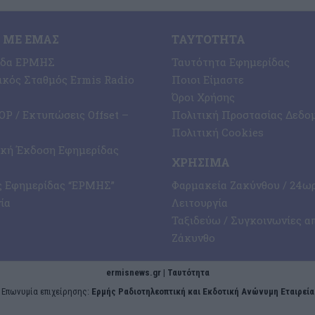
 ΜΕ ΕΜΆΣ
ΤΑΥΤΌΤΗΤΑ
ίδα ΕΡΜΗΣ
Ταυτότητα Εφημερίδας
κός Σταθμός Ermis Radio
Ποιοι Είμαστε
Όροι Χρήσης
P / Εκτυπώσεις Offset –
Πολιτική Προστασίας Δεδο
Πολιτική Cookies
ική Έκδοση Εφημερίδας
ΧΡΉΣΙΜΑ
ς Εφημερίδας “ΕΡΜΗΣ”
Φαρμακεία Ζακύνθου / 24ω
ία
Λειτουργία
Ταξιδεύω / Συγκοινωνίες α
Ζάκυνθο
ermisnews.gr | Ταυτότητα
Eπωνυμία επιχείρησης:
Ερμής Ραδιοτηλεοπτική και Εκδοτική Ανώνυμη Εταιρεία