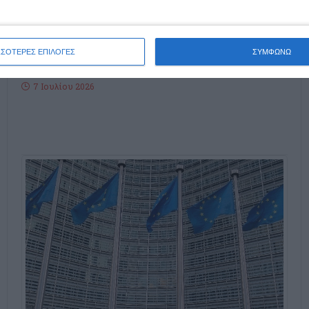
Την εξαιρετική πορεία της ιστοσελίδας ermisnews.gr στον
παγκόσμιο χάρτη του διαδικτύου τα τελαυταία χρόνια,
απεικονίζουν τα στατιστικά στοιχεία της Google που είναι
ΣΣΟΤΕΡΕΣ ΕΠΙΛΟΓΕΣ
ΣΥΜΦΩΝΩ
διαθέσιμα σε κάθε
…
7 Ιουλίου 2026