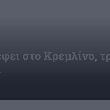
φει στο Κρεμλίνο, τρ
α