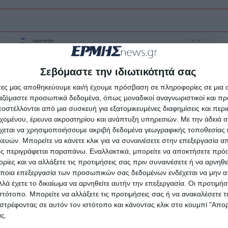
Σεβόμαστε την ιδιωτικότητά σας
άτες μας αποθηκεύουμε και/ή έχουμε πρόσβαση σε πληροφορίες σε μια
ργαζόμαστε προσωπικά δεδομένα, όπως μοναδικοί αναγνωριστικοί και 
στέλλονται από μια συσκευή για εξατομικευμένες διαφημίσεις και περ
εχομένου, έρευνα ακροατηρίου και ανάπτυξη υπηρεσιών.
Με την άδειά σα
χεται να χρησιμοποιήσουμε ακριβή δεδομένα γεωγραφικής τοποθεσίας 
ών. Μπορείτε να κάνετε κλικ για να συναινέσετε στην επεξεργασία απ
ς περιγράφεται παραπάνω. Εναλλακτικά, μπορείτε να αποκτήσετε πρό
ίες και να αλλάξετε τις προτιμήσεις σας πριν συναινέσετε ή να αρνηθεί
ΖΆΚΥΝΘΟΣ
ΚΌΣΜΟΣ
ποια επεξεργασία των προσωπικών σας δεδομένων ενδέχεται να μην απ
Google Analytics: 1 εκ. οι
λά έχετε το δικαίωμα να αρνηθείτε αυτήν την επεξεργασία. Οι προτιμήσ
ιστότοπο. Μπορείτε να αλλάξετε τις προτιμήσεις σας ή να ανακαλέσετε
ενεργοί χρήστες του
στρέφοντας σε αυτόν τον ιστότοπο και κάνοντας κλικ στο κουμπί "Απ
ermisnews.gr
ς.