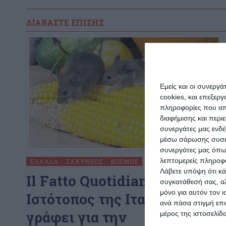
ΔΙΑΒΆΣΤΕ ΕΠΊΣΗΣ
Εμείς και οι συνεργ
cookies, και επεξε
πληροφορίες που απο
διαφήμισης και περι
συνεργάτες μας ενδέ
μέσω σάρωσης συσκευ
συνεργάτες μας όπω
λεπτομερείς πληροφορ
ΕΛΛΆΔΑ
ΖΆΚΥΝΘΟΣ
ΚΌΣΜΟΣ
Λάβετε υπόψη ότι κά
Il Fatto Quotidiano:
συγκατάθεσή σας, αλ
μόνο για αυτόν τον 
Ιστότοπος της Ιταλίας
ανά πάσα στιγμή επι
γράφει για την
μέρος της ιστοσελίδα