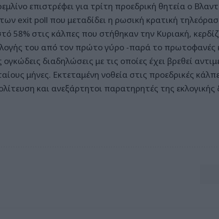
ρεμλίνο επιστρέφει για τρίτη προεδρική θητεία ο Βλαν
 των exit poll που μεταδίδει η ρωσική κρατική τηλεόρα
τό 58% στις κάλπες που στήθηκαν την Κυριακή, κερδί
κλογής του από τον πρώτο γύρο -παρά το πρωτοφανές
ς ογκώδεις διαδηλώσεις με τις οποίες έχει βρεθεί αντ
ταίους μήνες. Εκτεταμένη νοθεία στις προεδρικές κάλπε
ολίτευση και ανεξάρτητοι παρατηρητές της εκλογικής 