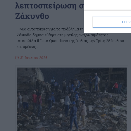
λεπτοσπείρωση στη
Ζάκυνθο
ΠΕΡΙ
Μια ανταπόκριση για το πρόβλημα της λεπτοσπείρωσης στη
Ζάκυνθο δημοσιεύθηκε στη μεγάλης αναγνωσιμότητας
ιστοσελίδα Il Fatto Quotidiano της Ιταλίας, την Τρίτη 28 Ιουλίου
και αμέσως
…
31 Ιουλίου 2026