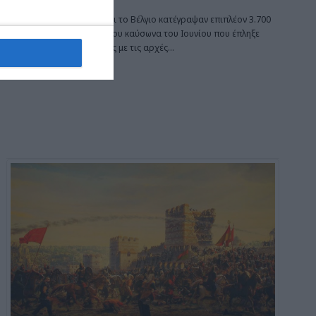
Η Γαλλία, η Ολλανδία και το Βέλγιο κατέγραψαν επιπλέον 3.700
θανάτους στη διάρκεια του καύσωνα του Ιουνίου που έπληξε
πολλές ευρωπαϊκές χώρες με τις αρχές
…
3 Ιουλίου 2026