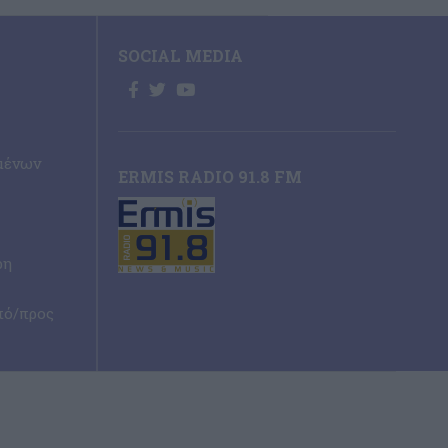
SOCIAL MEDIA
μένων
ERMIS RADIO 91.8 FM
ρη
πό/προς