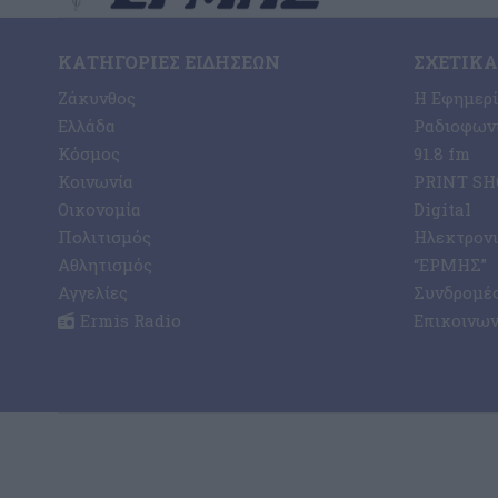
ΚΑΤΗΓΟΡΊΕΣ ΕΙΔΉΣΕΩΝ
ΣΧΕΤΙΚΆ
Ζάκυνθος
Η Εφημερ
Ελλάδα
Ραδιοφωνι
Κόσμος
91.8 fm
Κοινωνία
PRINT SHO
Οικονομία
Digital
Πολιτισμός
Ηλεκτρον
Αθλητισμός
“ΕΡΜΗΣ”
Αγγελίες
Συνδρομέ
Ermis Radio
Επικοινων