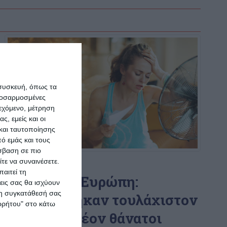
 συσκευή, όπως τα
προσαρμοσμένες
ιεχόμενο, μέτρηση
ς, εμείς και οι
και ταυτοποίησης
ό εμάς και τους
σβαση σε πιο
τε να συναινέσετε.
ΚΌΣΜΟΣ
αιτεί τη
Καύσωνας Ευρώπη:
εις σας θα ισχύουν
 τη συγκατάθεσή σας
Καταγράφηκαν τουλάχιστον
ορρήτου" στο κάτω
3.700 επιπλέον θάνατοι