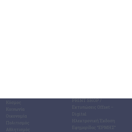
ακόλουθα: Έργα συνολικού ύψους άνω των 3
…
7 Αυγούστου 2026
ΚΑΤΗΓΟΡΊΕΣ
ΣΧΕΤΙΚΆ ΜΕ ΕΜΆΣ
ΕΙΔΉΣΕΩΝ
Η Εφημερίδα ΕΡΜΗΣ
Ραδιοφωνικός Σταθμός
Ζάκυνθος
Ermis Radio 91.8 fm
Ελλάδα
PRINT SHOP /
Κόσμος
Εκτυπώσεις Offset –
Κοινωνία
Digital
Οικονομία
Ηλεκτρονική Έκδοση
Πολιτισμός
Εφημερίδας “ΕΡΜΗΣ”
Αθλητισμός