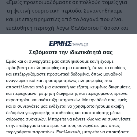
«Εμείς προετοιμαζόμαστε σε πολλούς τομείς για
τη φετινή τουριστική περίοδο. Συναντηθήκαμε
και με επιχειρηματίες από το Λαγανά που είναι
ευαίσθητη περιοχή λόγω Θαλάσσιου Πάρκου και
άλλες περιοχές. Θα γίνουν και συναντήσεις με
τους ιδιοκτήτες των τουριστικών σκαφών.
Σεβόμαστε την ιδιωτικότητά σας
Κάναμε προπαρασκευαστικές συναντήσεις με
τουριστικά γραφεί για τις εκδρομές που
Εμείς και οι συνεργάτες μας αποθηκεύουμε και/ή έχουμε
πρόσβαση σε πληροφορίες σε μια συσκευή, όπως τα cookies,
προγραμματίζουν το καλοκαίρι καθώς πέρυσι
και επεξεργαζόμαστε προσωπικά δεδομένα, όπως μοναδικοί
είχαμε κάποια προβλήματα. Μετά το Πάσχα
αναγνωριστικοί και προσαρμοσμένες πληροφορίες που
αρχίζουμε πιο εντατικά την προετοιμασία και
αποστέλλονται από μια συσκευή για εξατομικευμένες διαφημίσεις
και περιεχόμενο, μέτρηση διαφήμισης και περιεχομένου, έρευνα
την οργάνωση» ανέφερε ο κ. Κοκκάλας.
ακροατηρίου και ανάπτυξη υπηρεσιών.
Με την άδειά σας, εμείς
και οι συνεργάτες μας ενδέχεται να χρησιμοποιήσουμε ακριβή
Για τα δρομολόγια της γραμμής Ζακύνθου-
δεδομένα γεωγραφικής τοποθεσίας και ταυτοποίησης μέσω
σάρωσης συσκευών. Μπορείτε να κάνετε κλικ για να συναινέσετε
Κυλλήνης ο κ. Λιμενάρχης είπε ότι η κίνηση έχει
στην επεξεργασία από εμάς και τους συνεργάτες μας όπως
μειωθεί δραματικά. Ωστόσο τα νέα δρομολόγια θα
περιγράφεται παραπάνω. Εναλλακτικά, μπορείτε να αποκτήσετε