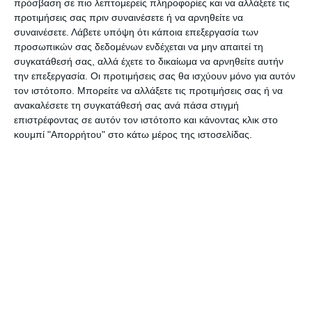
αυξηθούν τη Μ. Εβδομάδα και ειδικά από τη Μ.
πρόσβαση σε πιο λεπτομερείς πληροφορίες και να αλλάξετε τις
προτιμήσεις σας πριν συναινέσετε ή να αρνηθείτε να
Τετάρτη.
συναινέσετε.
Λάβετε υπόψη ότι κάποια επεξεργασία των
προσωπικών σας δεδομένων ενδέχεται να μην απαιτεί τη
«Θα έχουμε 4 δρομολόγια τις καθημερινές και τις
συγκατάθεσή σας, αλλά έχετε το δικαίωμα να αρνηθείτε αυτήν
την επεξεργασία. Οι προτιμήσεις σας θα ισχύουν μόνο για αυτόν
αργίες όταν αλλάξουν. Από τις 30 Ιουνίου μέχρι
τον ιστότοπο. Μπορείτε να αλλάξετε τις προτιμήσεις σας ή να
και το Σεπτέμβριο τα δρομολόγια θα αυξηθούν σε
ανακαλέσετε τη συγκατάθεσή σας ανά πάσα στιγμή
5 και 6 ημερησίως. Βέβαια όλοι θέλουμε πολλά
επιστρέφοντας σε αυτόν τον ιστότοπο και κάνοντας κλικ στο
κουμπί "Απορρήτου" στο κάτω μέρος της ιστοσελίδας.
δρομολόγια αλλά να δούμε τι λένε και οι
επιχειρηματίες γιατί αυτός που έχει το πλοίο
εξετάζει τι τον συμφέρει» ανέφερε ο κ. Κοκκάλας.
«Σε προηγούμενη συζήτηση που κάναμε για τα
δρομολόγια υποστήριξα ότι αυτό που μας
ενδιαφέρει περισσότερο αυτή την περίοδο είναι
να υπάρχουν εταιρείες και να είναι εύρωστες και
να πληρώνουν το προσωπικό τους. Επίσης μας
ενδιαφέρει να υπάρχει προοπτική. Για τον αριθμό