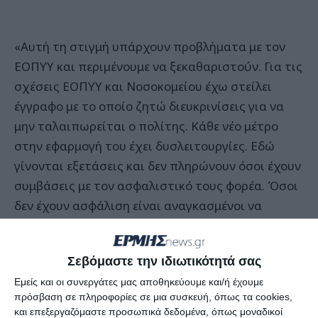
«Αυτή τη στιγμή υπάρχουν προβλήματα με τον
ΕΟΠΥΥ και περιμένουμε να ξεκαθαριστούν. Για τις
σχέσεις ΕΟΠΥΥ και Νοσοκομείου έχω στείλει
έγγραφο με το οποίο ζητώ διευκρινίσεις για να
μην ταλαιπωρείται ο πολίτης. Κάθε νέο μέτρο
στην εφαρμογή του έχει δυσλειτουργίες. Εδώ
γίνονται εξετάσεις και δεν πληρώνουν όσοι έχουν
συμβάσεις με τον ασφαλιστικό τους φορέα. Όσοι
δεν έχουν ασφάλιση είναι αναγκασμένοι να
πληρώνουν» είπε ο κ. Κομιώτης.
Σεβόμαστε την ιδιωτικότητά σας
Εμείς και οι συνεργάτες μας αποθηκεύουμε και/ή έχουμε
πρόσβαση σε πληροφορίες σε μια συσκευή, όπως τα cookies,
Το Πολυδύναμο
και επεξεργαζόμαστε προσωπικά δεδομένα, όπως μοναδικοί