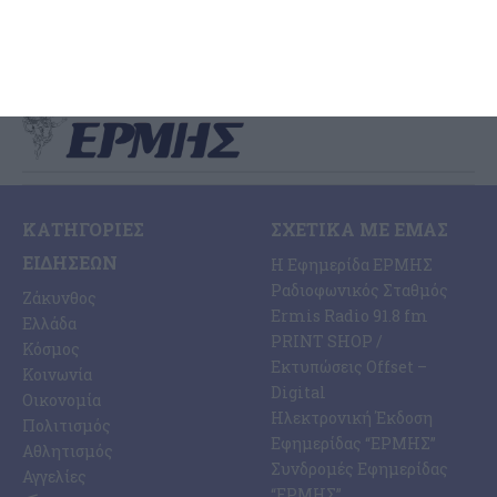
7 Αυγούστου 2026
ΚΑΤΗΓΟΡΊΕΣ
ΣΧΕΤΙΚΆ ΜΕ ΕΜΆΣ
ΕΙΔΉΣΕΩΝ
Η Εφημερίδα ΕΡΜΗΣ
Ραδιοφωνικός Σταθμός
Ζάκυνθος
Ermis Radio 91.8 fm
Ελλάδα
PRINT SHOP /
Κόσμος
Εκτυπώσεις Offset –
Κοινωνία
Digital
Οικονομία
Ηλεκτρονική Έκδοση
Πολιτισμός
Εφημερίδας “ΕΡΜΗΣ”
Αθλητισμός
Συνδρομές Εφημερίδας
Αγγελίες
“ΕΡΜΗΣ”