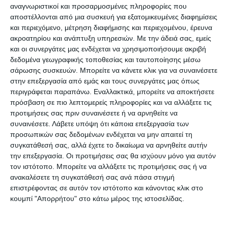
αναγνωριστικοί και προσαρμοσμένες πληροφορίες που
Ειδική αναφορά έκανε ο Διοικητής του
αποστέλλονται από μια συσκευή για εξατομικευμένες διαφημίσεις
και περιεχόμενο, μέτρηση διαφήμισης και περιεχομένου, έρευνα
Νοσοκομείου στον τρόπο που λειτουργεί το
ακροατηρίου και ανάπτυξη υπηρεσιών.
Με την άδειά σας, εμείς
Πολυδύναμο και εξήγησε τα εξής: «Στο
και οι συνεργάτες μας ενδέχεται να χρησιμοποιήσουμε ακριβή
Πολυδύναμο Βολιμών υπάρχει πρόβλημα γιατί
δεδομένα γεωγραφικής τοποθεσίας και ταυτοποίησης μέσω
σάρωσης συσκευών. Μπορείτε να κάνετε κλικ για να συναινέσετε
αυτή τη στιγμή δεν υπάρχουν αγροτικοί γιατροί
στην επεξεργασία από εμάς και τους συνεργάτες μας όπως
να καλύψουν τα κενά που δημιουργούνται. Εκεί
περιγράφεται παραπάνω. Εναλλακτικά, μπορείτε να αποκτήσετε
δεν υπήρχε μόνιμο προσωπικό αλλά μία γιατρός
πρόσβαση σε πιο λεπτομερείς πληροφορίες και να αλλάξετε τις
προτιμήσεις σας πριν συναινέσετε ή να αρνηθείτε να
που έπρεπε να μεταφερθεί στο νοσοκομείο για να
συναινέσετε.
Λάβετε υπόψη ότι κάποια επεξεργασία των
καλύψει το κενό του Διευθυντή της Παθολογικής,
προσωπικών σας δεδομένων ενδέχεται να μην απαιτεί τη
καθώς είναι πρωτεύον να λειτουργήσει το
συγκατάθεσή σας, αλλά έχετε το δικαίωμα να αρνηθείτε αυτήν
την επεξεργασία. Οι προτιμήσεις σας θα ισχύουν μόνο για αυτόν
νοσοκομείο. Όμως από τη στιγμή που
τον ιστότοπο. Μπορείτε να αλλάξετε τις προτιμήσεις σας ή να
δημιουργήθηκε το Πολυδύναμο δεν φρόντισαν να
ανακαλέσετε τη συγκατάθεσή σας ανά πάσα στιγμή
το στελεχώσουν με το απαραίτητο προσωπικό,
επιστρέφοντας σε αυτόν τον ιστότοπο και κάνοντας κλικ στο
κουμπί "Απορρήτου" στο κάτω μέρος της ιστοσελίδας.
σύμφωνα με τον οργανισμό του. Οι θέσεις μπορεί
να είχαν προκηρυχθεί αλλά δεν είχαν εγκριθεί