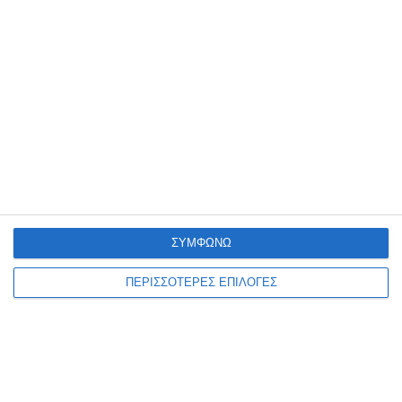
7 Αυγούστου 2026
ΣΥΜΦΩΝΩ
ΠΕΡΙΣΣΟΤΕΡΕΣ ΕΠΙΛΟΓΕΣ
ΖΆΚΥΝΘΟΣ
Πιστώσεις για την
αναβάθμιση του βιολογικού
ανακοίνωσε ο Βουλευτής