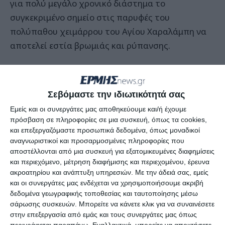
για πολύ μεγάλο χρονικό διάστημα το
συγκεκριμένο σημείο στις παρυφές του
πολύπαθου χειμάρρου του Αγίου Χαραλάμπη να
αποτελεί εστία βρωμιάς και ρύπανσης.
Σε συνεδρίαση του Δημοτικού Συμβουλίου
Ζακυνθίων που πραγματοποιήθηκε τον
Σεβόμαστε την ιδιωτικότητά σας
περασμένο Γενάρη, ελήφθη απόφαση για την
Εμείς και οι συνεργάτες μας αποθηκεύουμε και/ή έχουμε
κατάργηση της συγκεκριμένης θέσης περιπτέρου
πρόσβαση σε πληροφορίες σε μια συσκευή, όπως τα cookies,
και στην κατεύθυνση αυτή ξεκίνησαν πρόσφατα
και επεξεργαζόμαστε προσωπικά δεδομένα, όπως μοναδικοί
αναγνωριστικοί και προσαρμοσμένες πληροφορίες που
και οι εργασίες για την απομάκρυνση του
αποστέλλονται από μια συσκευή για εξατομικευμένες διαφημίσεις
υπάρχοντος.
και περιεχόμενο, μέτρηση διαφήμισης και περιεχομένου, έρευνα
ακροατηρίου και ανάπτυξη υπηρεσιών.
Με την άδειά σας, εμείς
Οι εργάτες του Δήμου αφαίρεσαν τις
και οι συνεργάτες μας ενδέχεται να χρησιμοποιήσουμε ακριβή
δεδομένα γεωγραφικής τοποθεσίας και ταυτοποίησης μέσω
προηγούμενες ημέρες τμήματα της κατασκευής,
σάρωσης συσκευών. Μπορείτε να κάνετε κλικ για να συναινέσετε
προχώρησαν στον καθαρισμό του εσωτερικού
στην επεξεργασία από εμάς και τους συνεργάτες μας όπως