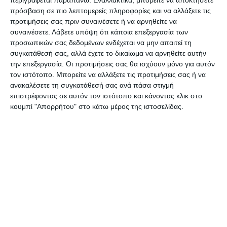
του και σήμερα έχει μείνει μόνο ο «
σκελετός
», που
περιγράφεται παραπάνω. Εναλλακτικά, μπορείτε να αποκτήσετε
πρόσβαση σε πιο λεπτομερείς πληροφορίες και να αλλάξετε τις
έχει περιφραχτεί με κορδέλες και κιγκλιδώματα.
προτιμήσεις σας πριν συναινέσετε ή να αρνηθείτε να
συναινέσετε.
Λάβετε υπόψη ότι κάποια επεξεργασία των
Μια άλλη παράμετρος που αξίζει να ληφθεί
προσωπικών σας δεδομένων ενδέχεται να μην απαιτεί τη
συγκατάθεσή σας, αλλά έχετε το δικαίωμα να αρνηθείτε αυτήν
υπόψη είναι πως η απόφαση για κατάργηση της
την επεξεργασία. Οι προτιμήσεις σας θα ισχύουν μόνο για αυτόν
συγκεκριμένης θέσης, ελήφθη από το Δημοτικό
τον ιστότοπο. Μπορείτε να αλλάξετε τις προτιμήσεις σας ή να
Συμβούλιο, με δεδομένο έγγραφο της Κτηματικής
ανακαλέσετε τη συγκατάθεσή σας ανά πάσα στιγμή
επιστρέφοντας σε αυτόν τον ιστότοπο και κάνοντας κλικ στο
Υπηρεσίας Ζακύνθου, που επεσήμανε πως ότι το
κουμπί "Απορρήτου" στο κάτω μέρος της ιστοσελίδας.
περίπτερο βρίσκεται σε καταγεγραμμένο Δημόσιο
Κτήμα, καθώς πρόκειται για απαλλοτριωμένη
ζώνη.
Η συγκεκριμένη κατασκευή ήταν δυστυχώς μια
από τις πολλές «
παραφωνίες
» στην Πόλη της
Ζακύνθου και αυτό που αναμένεται είναι να
υπάρξει μια μεγαλύτερη φροντίδα στο
συγκεκριμένο σημείο, όπου πολύ συχνά