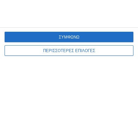
Ο Τίτος Πατρίκιος σε μια εκ
βαθέων συζήτηση το 2012 για
τη ζωή του, τη νέα γενιά και
τη Ζάκυνθο
ΣΥΜΦΩΝΩ
ΤΟΥ ΦΙΛΙΠΠΟΥ ΣΥΝΕΤΟΥ 'Ηταν Παρασκευή 18 Σεπτεμβρίου 2012,
ΠΕΡΙΣΣΟΤΕΡΕΣ ΕΠΙΛΟΓΕΣ
μια δροσερή βραδιά γεμάτη ποίηση, μουσική και χρώματα, στη
μαγευτική γκαλερί ΚΡΥΠΤΗ του αείμνηστου πάντα Διονύση
Παπαδάτου
…
2 Αυγούστου 2026