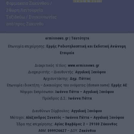
Φαρμακεία Ζακύνθου /
24ωρη Λειτουργία
Ταξιδεύω / Συγκοινωνίες
από/προς Ζάκυνθο
ermisnews.gr | Ταυτότητα
Eπωνυμία επιχείρησης:
Ερμής Ραδιοτηλεοπτική και Εκδοτική Ανώνυμη
Εταιρεία
Διακριτικός τίτλος:
www.ermisnews.gr
Διαχειριστής – Διευθυντής:
Αγγελική Ξενόφου
Αρχισυντάκτης:
Δημ. Πέττας
Επωνυμία ιδιοκτήτη – Δικαιούχος του ονόματος (domain name):
Ερμής ΑΕ
Νόμιμοι Εκπρόσωποι:
Iωάννα Πέττα – Αγγελική Ξενόφου
Πρόεδρος Δ.Σ.:
Iωάννα Πέττα
Διευθύνων Σύμβουλος:
Αγγελική Ξενόφου
Μέτοχοι:
Αλέξανδρος Συνετός – Iωάννα Πέττα – Αγγελική Ξενόφου
Έδρα της επιχείρησης:
Aγίας Βαρβάρας 2 – 29100 Ζάκυνθος
ΑΦΜ:
099926627
– ΔΟΥ:
Ζακύνθου