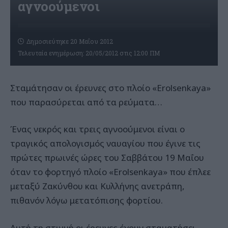
αγνοούμενοι
Δημοσιεύτηκε 20 Μαΐου 2012
Τελευταία ενημέρωση: 20/05/2012 στις 12:00 ΠΜ
Σταμάτησαν οι έρευνες στο πλοίο «Erolsenkaya»
που παρασύρεται από τα ρεύματα…
Ένας νεκρός και τρεις αγνοούμενοι είναι ο
τραγικός απολογισμός ναυαγίου που έγινε τις
πρώτες πρωινές ώρες του Σαββάτου 19 Μαΐου
όταν το φορτηγό πλοίο «Erolsenkaya» που έπλεε
μεταξύ Ζακύνθου και Κυλλήνης ανετράπη,
πιθανόν λόγω μετατόπισης φορτίου.
Αυτή τη στιγμή οι έρευνες έχουν σταματήσει