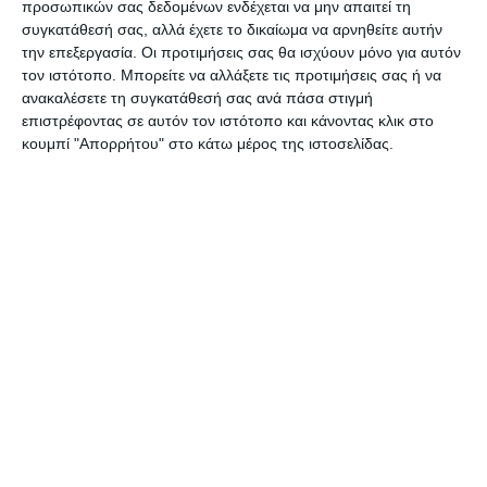
προσωπικών σας δεδομένων ενδέχεται να μην απαιτεί τη
είχε αποπλεύσει από το λιμάνι της Ζακύνθου με
συγκατάθεσή σας, αλλά έχετε το δικαίωμα να αρνηθείτε αυτήν
προορισμό λιμάνι της Τουρκίας.
την επεξεργασία. Οι προτιμήσεις σας θα ισχύουν μόνο για αυτόν
τον ιστότοπο. Μπορείτε να αλλάξετε τις προτιμήσεις σας ή να
ανακαλέσετε τη συγκατάθεσή σας ανά πάσα στιγμή
επιστρέφοντας σε αυτόν τον ιστότοπο και κάνοντας κλικ στο
κουμπί "Απορρήτου" στο κάτω μέρος της ιστοσελίδας.
Αφήστε ένα σχόλιο
ΔΙΑΒΆΣΤΕ ΕΠΊΣΗΣ