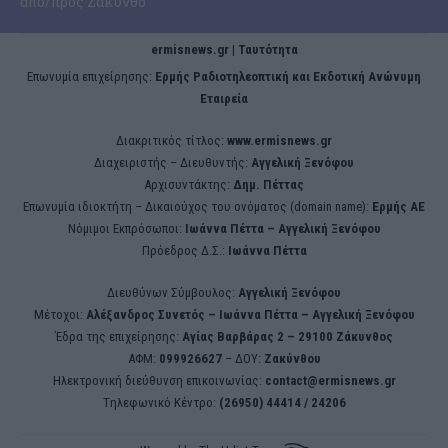
από/προς Ζάκυνθο
ermisnews.gr | Ταυτότητα
Eπωνυμία επιχείρησης:
Ερμής Ραδιοτηλεοπτική και Εκδοτική Ανώνυμη
Εταιρεία
Διακριτικός τίτλος:
www.ermisnews.gr
Διαχειριστής – Διευθυντής:
Αγγελική Ξενόφου
Αρχισυντάκτης:
Δημ. Πέττας
Επωνυμία ιδιοκτήτη – Δικαιούχος του ονόματος (domain name):
Ερμής ΑΕ
Νόμιμοι Εκπρόσωποι:
Iωάννα Πέττα – Αγγελική Ξενόφου
Πρόεδρος Δ.Σ.:
Iωάννα Πέττα
Διευθύνων Σύμβουλος:
Αγγελική Ξενόφου
Μέτοχοι:
Αλέξανδρος Συνετός – Iωάννα Πέττα – Αγγελική Ξενόφου
Έδρα της επιχείρησης:
Aγίας Βαρβάρας 2 – 29100 Ζάκυνθος
ΑΦΜ:
099926627
– ΔΟΥ:
Ζακύνθου
Ηλεκτρονική διεύθυνση επικοινωνίας:
contact@ermisnews.gr
Tηλεφωνικό Κέντρο:
(26950) 44414 / 24206