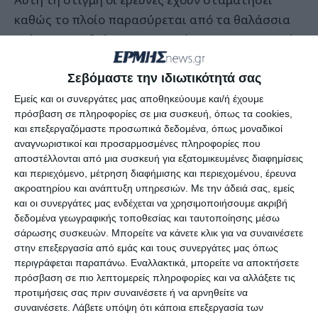
καθώς το πλοίο παρασύρεται από τα θαλάσσια
ρεύματα και βρίσκεται σε απόσταση 10 ναυτικών
μιλίων από τη Ζάκυνθο, δηλαδή είναι πιο κοντά
Σεβόμαστε την ιδιωτικότητά σας
στις ακτές της Πελοποννήσου. Ωστόσο
παρακολουθείται η πορεία του από τις δυνάμεις
Εμείς και οι συνεργάτες μας αποθηκεύουμε και/ή έχουμε
πρόσβαση σε πληροφορίες σε μια συσκευή, όπως τα cookies,
του λιμενικού σώματος ώστε την στιγμή που οι
και επεξεργαζόμαστε προσωπικά δεδομένα, όπως μοναδικοί
συνθήκες θα είναι κατάλληλες να συνεχιστεί η
αναγνωριστικοί και προσαρμοσμένες πληροφορίες που
έρευνα για τον εντοπισμό των άλλων τριών
αποστέλλονται από μια συσκευή για εξατομικευμένες διαφημίσεις
και περιεχόμενο, μέτρηση διαφήμισης και περιεχομένου, έρευνα
ναυτικών που αναζητούνται και ίσως έχουν
ακροατηρίου και ανάπτυξη υπηρεσιών.
Με την άδειά σας, εμείς
εγκλωβιστεί στο εσωτερικό του.
και οι συνεργάτες μας ενδέχεται να χρησιμοποιήσουμε ακριβή
δεδομένα γεωγραφικής τοποθεσίας και ταυτοποίησης μέσω
σάρωσης συσκευών. Μπορείτε να κάνετε κλικ για να συναινέσετε
Ο νεκρός που ανεσύρθη από τους
στην επεξεργασία από εμάς και τους συνεργάτες μας όπως
βατραχανθρώπους από τη γέφυρα του πλοίου
περιγράφεται παραπάνω. Εναλλακτικά, μπορείτε να αποκτήσετε
χθες το πρωί είναι ο καπετάνιος.
πρόσβαση σε πιο λεπτομερείς πληροφορίες και να αλλάξετε τις
προτιμήσεις σας πριν συναινέσετε ή να αρνηθείτε να
συναινέσετε.
Λάβετε υπόψη ότι κάποια επεξεργασία των
Το πλοίο υπενθυμίζεται ότι μετέφερε πυρήνα και