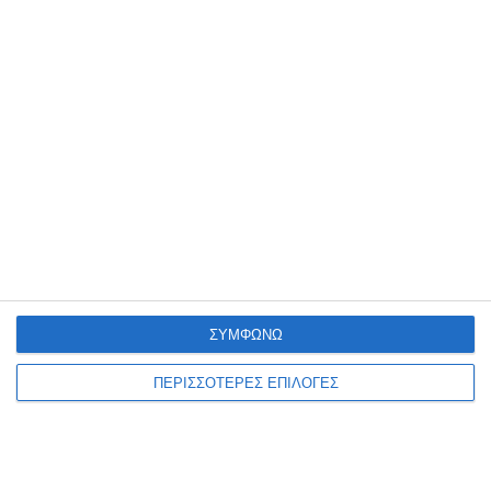
Διονύσιος Ακτύπης: Η
ανάπλαση της παραλίας του
Αργασίου Ζακύνθου, γίνεται
πραγματικότητα!
Ο Βουλευτής Ζακύνθου, Διονύσιος Ακτύπης, προέβη στην
ακόλουθη ανακοίνωση: Η ανάπλαση της παραλίας του Αργασίου
γίνεται πραγματικότητα! «Σήμερα είναι μια ιδιαίτερα σημαντική
ημέρα για τη
…
6 Αυγούστου 2026
ΣΥΜΦΩΝΩ
ΠΕΡΙΣΣΟΤΕΡΕΣ ΕΠΙΛΟΓΕΣ