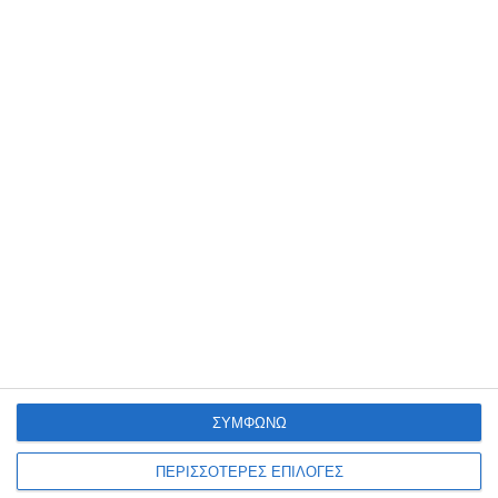
ΖΆΚΥΝΘΟΣ
Ν.Ε. ΠΑΣΟΚ: Ασφυκτική
πίεση στα επείγοντα του
Νοσοκομείου Ζακύνθου
Πόσες φορές ακόμη πρέπει να αναδειχθεί το ίδιο πρόβλημα στα
επείγοντα του Νοσοκομείου για να υπάρξει λύση; αναρωτιέται η
Νομαρχιακή Επιτροπή ΠΑΣΟΚ Ζακύνθου η οποία
…
8 Αυγούστου 2026
ΣΥΜΦΩΝΩ
ΠΕΡΙΣΣΟΤΕΡΕΣ ΕΠΙΛΟΓΕΣ