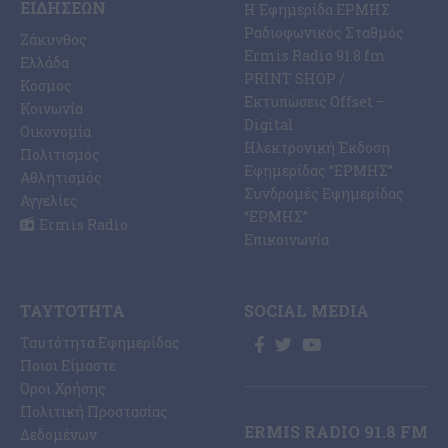
ΕΙΔΉΣΕΩΝ
Η Εφημερίδα ΕΡΜΗΣ
Ραδιοφωνικός Σταθμός
Ζάκυνθος
Ermis Radio 91.8 fm
Ελλάδα
PRINT SHOP /
Κόσμος
Εκτυπώσεις Offset –
Κοινωνία
Digital
Οικονομία
Ηλεκτρονική Έκδοση
Πολιτισμός
Εφημερίδας “ΕΡΜΗΣ”
Αθλητισμός
Συνδρομές Εφημερίδας
Αγγελίες
“ΕΡΜΗΣ”
Ermis Radio
Επικοινωνία
ΤΑΥΤΌΤΗΤΑ
SOCIAL MEDIA
Ταυτότητα Εφημερίδας
Ποιοι Είμαστε
Όροι Χρήσης
Πολιτική Προστασίας
ERMIS RADIO 91.8 FM
Δεδομένων