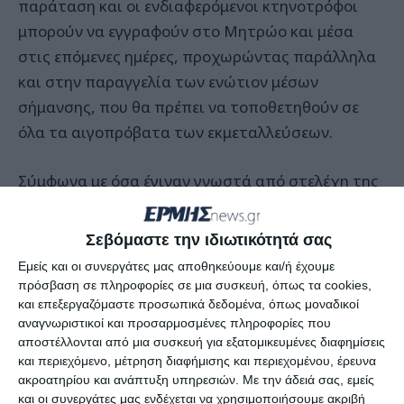
παράταση και οι ενδιαφερόμενοι κτηνοτρόφοι
μπορούν να εγγραφούν στο Μητρώο και μέσα
στις επόμενες ημέρες, προχωρώντας παράλληλα
και στην παραγγελία των ενώτιον μέσων
σήμανσης, που θα πρέπει να τοποθετηθούν σε
όλα τα αιγοπρόβατα των εκμεταλλεύσεων.
Σύμφωνα με όσα έγιναν γνωστά από στελέχη της
Διεύθυνσης Κτηνιατρικής, από το σύνολο των
578 κτηνοτρόφων με εκμεταλλεύσεις
Σεβόμαστε την ιδιωτικότητά σας
αιγοπροβάτων, που είναι εγγεγραμμένοι στα
Εμείς και οι συνεργάτες μας αποθηκεύουμε και/ή έχουμε
μητρώα παλαιού τύπου, προσήλθαν στην
πρόσβαση σε πληροφορίες σε μια συσκευή, όπως τα cookies,
Υπηρεσία και εγγράφηκαν στα νέα Μητρώα, μόλις
και επεξεργαζόμαστε προσωπικά δεδομένα, όπως μοναδικοί
αναγνωριστικοί και προσαρμοσμένες πληροφορίες που
27!
αποστέλλονται από μια συσκευή για εξατομικευμένες διαφημίσεις
και περιεχόμενο, μέτρηση διαφήμισης και περιεχομένου, έρευνα
Να σημειωθεί πως τηλεφωνικά έχουν ενημερωθεί
ακροατηρίου και ανάπτυξη υπηρεσιών.
Με την άδειά σας, εμείς
και οι συνεργάτες μας ενδέχεται να χρησιμοποιήσουμε ακριβή