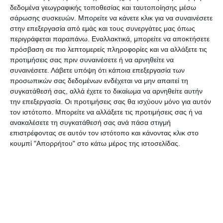
από την υπηρεσία, περίπου 390 άτομα και
δεδομένα γεωγραφικής τοποθεσίας και ταυτοποίησης μέσω
υπάρχουν αρκετές περιπτώσεις κτηνοτρόφων, οι
σάρωσης συσκευών. Μπορείτε να κάνετε κλικ για να συναινέσετε
οποίοι δεν έχουν εντοπιστεί για να ενημερωθούν
στην επεξεργασία από εμάς και τους συνεργάτες μας όπως
περιγράφεται παραπάνω. Εναλλακτικά, μπορείτε να αποκτήσετε
σχετικά με τις νέες διαδικασίες.
πρόσβαση σε πιο λεπτομερείς πληροφορίες και να αλλάξετε τις
προτιμήσεις σας πριν συναινέσετε ή να αρνηθείτε να
Αν και όπως προαναφέρθηκε, ο αριθμός των
συναινέσετε.
Λάβετε υπόψη ότι κάποια επεξεργασία των
προσωπικών σας δεδομένων ενδέχεται να μην απαιτεί τη
κτηνοτρόφων που υπέβαλε τα δικαιολογητικά για
συγκατάθεσή σας, αλλά έχετε το δικαίωμα να αρνηθείτε αυτήν
την εγγραφή στα νέα Μητρώα και έγινε
την επεξεργασία. Οι προτιμήσεις σας θα ισχύουν μόνο για αυτόν
παραγγελία μέσω της Διεύθυνσης Κτηνιατρικής
τον ιστότοπο. Μπορείτε να αλλάξετε τις προτιμήσεις σας ή να
ανακαλέσετε τη συγκατάθεσή σας ανά πάσα στιγμή
για τα ενώτια, είναι πολύ μικρός, αρκετοί είναι
επιστρέφοντας σε αυτόν τον ιστότοπο και κάνοντας κλικ στο
εκείνοι οι οποίοι προσήλθαν στην Υπηρεσία για
κουμπί "Απορρήτου" στο κάτω μέρος της ιστοσελίδας.
ενημέρωση και είτε πρόκειται να εγγραφούν στο
Μητρώο τις επόμενες ημέρες, είτε πρόκειται να
υποβάλλουν αίτηση για διακοπή της
εκμετάλλευσης τους! Μάλιστα σε αυτή τη
διαδικασία, έχουν ήδη προχωρήσει 5
κτηνοτρόφοι, οι οποίοι αποφάσισαν πως η