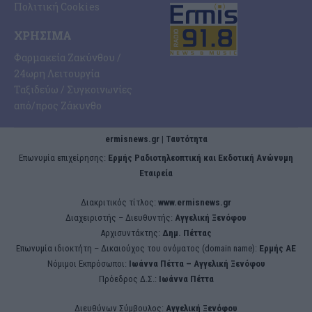
Πολιτική Cookies
ΧΡΉΣΙΜΑ
Φαρμακεία Ζακύνθου /
24ωρη Λειτουργία
Ταξιδεύω / Συγκοινωνίες
από/προς Ζάκυνθο
ermisnews.gr | Ταυτότητα
Eπωνυμία επιχείρησης:
Ερμής Ραδιοτηλεοπτική και Εκδοτική Ανώνυμη
Εταιρεία
Διακριτικός τίτλος:
www.ermisnews.gr
Διαχειριστής – Διευθυντής:
Αγγελική Ξενόφου
Αρχισυντάκτης:
Δημ. Πέττας
Επωνυμία ιδιοκτήτη – Δικαιούχος του ονόματος (domain name):
Ερμής ΑΕ
Νόμιμοι Εκπρόσωποι:
Iωάννα Πέττα – Αγγελική Ξενόφου
Πρόεδρος Δ.Σ.:
Iωάννα Πέττα
Διευθύνων Σύμβουλος:
Αγγελική Ξενόφου