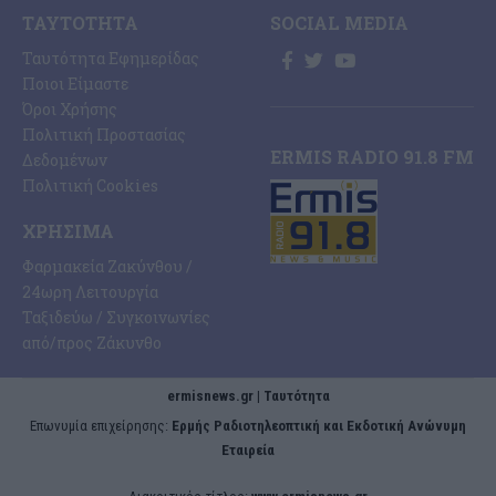
ΤΑΥΤΌΤΗΤΑ
SOCIAL MEDIA
Ταυτότητα Εφημερίδας
Ποιοι Είμαστε
Όροι Χρήσης
Πολιτική Προστασίας
ERMIS RADIO 91.8 FM
Δεδομένων
Πολιτική Cookies
ΧΡΉΣΙΜΑ
Φαρμακεία Ζακύνθου /
24ωρη Λειτουργία
Ταξιδεύω / Συγκοινωνίες
από/προς Ζάκυνθο
ermisnews.gr | Ταυτότητα
Eπωνυμία επιχείρησης:
Ερμής Ραδιοτηλεοπτική και Εκδοτική Ανώνυμη
Εταιρεία