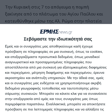
Την Κυριακή στις 7 το απόγευμα η πομπή
ξεκίνησε από το πλάτωμα του Αγίου Παύλου και
κατευθύνθηκε μέσω της Αλ. Ρώμα στην πλατεία
Σολωμού. Στην κεφαλή ήταν η σημαία της
Γκιόστρας και αφού πέρασαν όλες οι
Σεβόμαστε την ιδιωτικότητά σας
αντιπροσωπείες, στο τέλος της παρέλασης
Εμείς και οι συνεργάτες μας αποθηκεύουμε και/ή έχουμε
πέρασαν τα άλογα και οι καβαλάρηδες.
πρόσβαση σε πληροφορίες σε μια συσκευή, όπως τα cookies,
και επεξεργαζόμαστε προσωπικά δεδομένα, όπως μοναδικοί
Όλοι κατέληξαν στον ειδικά διαμορφωμένο χώρο
αναγνωριστικοί και προσαρμοσμένες πληροφορίες που
αποστέλλονται από μια συσκευή για εξατομικευμένες διαφημίσεις
στην πλατεία Σολωμού με τους καλεσμένους να
και περιεχόμενο, μέτρηση διαφήμισης και περιεχομένου, έρευνα
σταματούν στο πλάτωμα του Μεταβυζαντινού
ακροατηρίου και ανάπτυξη υπηρεσιών.
Με την άδειά σας, εμείς
Μουσείου.
και οι συνεργάτες μας ενδέχεται να χρησιμοποιήσουμε ακριβή
δεδομένα γεωγραφικής τοποθεσίας και ταυτοποίησης μέσω
σάρωσης συσκευών. Μπορείτε να κάνετε κλικ για να συναινέσετε
Οι ιππότες και τα άλογα που συμμετείχαν στη
στην επεξεργασία από εμάς και τους συνεργάτες μας όπως
Γκιόστρα είχαν την τιμητική τους και αφού
περιγράφεται παραπάνω. Εναλλακτικά, μπορείτε να αποκτήσετε
πρόσβαση σε πιο λεπτομερείς πληροφορίες και να αλλάξετε τις
έδωσαν τον όρκο άρχισε το αγώνισμα.