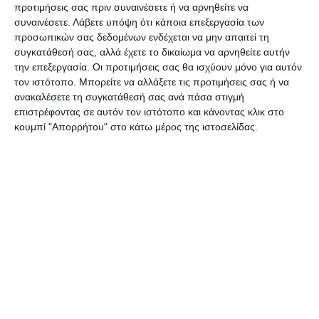
προτιμήσεις σας πριν συναινέσετε ή να αρνηθείτε να
συναινέσετε.
Λάβετε υπόψη ότι κάποια επεξεργασία των
Οκτώ άτομα πήραν μέρος στο αγώνισμα,
προσωπικών σας δεδομένων ενδέχεται να μην απαιτεί τη
ανάμεσά τους ιππότες που εκπροσωπούσαν τη
συγκατάθεσή σας, αλλά έχετε το δικαίωμα να αρνηθείτε αυτήν
την επεξεργασία. Οι προτιμήσεις σας θα ισχύουν μόνο για αυτόν
Ζάκυνθο, την Κεφαλονιά, την Κέρκυρα και τα
τον ιστότοπο. Μπορείτε να αλλάξετε τις προτιμήσεις σας ή να
Κύθηρα.
ανακαλέσετε τη συγκατάθεσή σας ανά πάσα στιγμή
επιστρέφοντας σε αυτόν τον ιστότοπο και κάνοντας κλικ στο
κουμπί "Απορρήτου" στο κάτω μέρος της ιστοσελίδας.
Προηγήθηκαν οι επιδείξεις με τις σημαίες που
έγιναν από τους καλεσμένους της Γκιόστρας από
τη Σουλμόνα της Ιταλίας.