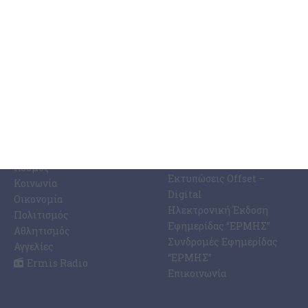
ΚΑΤΗΓΟΡΊΕΣ
ΣΧΕΤΙΚΆ ΜΕ ΕΜΆΣ
ΕΙΔΉΣΕΩΝ
Η Εφημερίδα ΕΡΜΗΣ
Ραδιοφωνικός Σταθμός
Ζάκυνθος
Ermis Radio 91.8 fm
Ελλάδα
PRINT SHOP /
Κόσμος
Εκτυπώσεις Offset –
Κοινωνία
Digital
Οικονομία
Ηλεκτρονική Έκδοση
Πολιτισμός
Εφημερίδας “ΕΡΜΗΣ”
Αθλητισμός
Συνδρομές Εφημερίδας
Αγγελίες
“ΕΡΜΗΣ”
Ermis Radio
Επικοινωνία