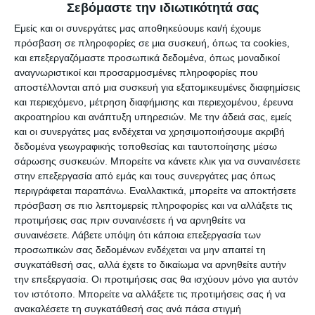
αφού μετά την τοποθέτηση του Αντιδημάρχου
Σεβόμαστε την ιδιωτικότητά σας
Διονύση Κυβετού ο οποίος επιτέθηκε προσωπικά
Εμείς και οι συνεργάτες μας αποθηκεύουμε και/ή έχουμε
στα μέσα ενημέρωσης, συνέβησαν απρόσμενα
πρόσβαση σε πληροφορίες σε μια συσκευή, όπως τα cookies,
και επεξεργαζόμαστε προσωπικά δεδομένα, όπως μοναδικοί
γεγονότα με φωνές, φασαρίες, βρισιές αλλά και
αναγνωριστικοί και προσαρμοσμένες πληροφορίες που
κλωτσιές που έπεσαν μέσα στην αίθουσα με
αποστέλλονται από μια συσκευή για εξατομικευμένες διαφημίσεις
αποτέλεσμα να κληθεί η Αστυνομία για να
και περιεχόμενο, μέτρηση διαφήμισης και περιεχομένου, έρευνα
ακροατηρίου και ανάπτυξη υπηρεσιών.
Με την άδειά σας, εμείς
επιβάλλει την τάξη!
και οι συνεργάτες μας ενδέχεται να χρησιμοποιήσουμε ακριβή
δεδομένα γεωγραφικής τοποθεσίας και ταυτοποίησης μέσω
Η συζήτηση
σάρωσης συσκευών. Μπορείτε να κάνετε κλικ για να συναινέσετε
στην επεξεργασία από εμάς και τους συνεργάτες μας όπως
περιγράφεται παραπάνω. Εναλλακτικά, μπορείτε να αποκτήσετε
Αρχικά ο Δήμαρχος έκανε μια ενημέρωση του ενός
πρόσβαση σε πιο λεπτομερείς πληροφορίες και να αλλάξετε τις
λεπτού για τα έργα με τα γήπεδα τένις και ζήτησε
προτιμήσεις σας πριν συναινέσετε ή να αρνηθείτε να
να ακούσει τις θέσεις των υπολοίπων.
συναινέσετε.
Λάβετε υπόψη ότι κάποια επεξεργασία των
προσωπικών σας δεδομένων ενδέχεται να μην απαιτεί τη
Το λόγο πήρε ο Αντιπρόεδρος του Συμβουλίου
συγκατάθεσή σας, αλλά έχετε το δικαίωμα να αρνηθείτε αυτήν
Πόλης Θανάσης Παπαηλιού ο οποίος διάβασε
την επεξεργασία. Οι προτιμήσεις σας θα ισχύουν μόνο για αυτόν
μακρυγορώντας την απόφαση που έλαβε για τον
τον ιστότοπο. Μπορείτε να αλλάξετε τις προτιμήσεις σας ή να
ανακαλέσετε τη συγκατάθεσή σας ανά πάσα στιγμή
ΕΟΤ το Συμβούλιο την περασμένη εβδομάδα και