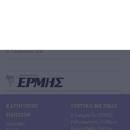
Εκρηκτικό το πρόβλημα με τα
λύματα
Διαμαρτυρία κατέθεσε ο συνδυασμός της Λαϊκής Συσπείρωσης
του Δημοτικού Συμβουλίου για ητ διαχείριση των λυμάτων της
Ζακύνθου και σε ανακοίνωση που εξέδωσε αναφέρει: Για άλλη
…
7 Αυγούστου 2026
ΚΑΤΗΓΟΡΊΕΣ
ΣΧΕΤΙΚΆ ΜΕ ΕΜΆΣ
ΕΙΔΉΣΕΩΝ
Η Εφημερίδα ΕΡΜΗΣ
Ραδιοφωνικός Σταθμός
Ζάκυνθος
Ermis Radio 91.8 fm