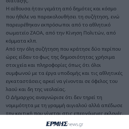
διάταξης.
Η αίθουσα ήταν γεμάτη από δημότες και κόσμο
που ήθελε να παρακολουθήσει τη συζήτηση, ενώ
παρευρέθηκαν εκπρόσωποι από το αθλητικό
σωματείο ΖΑΟΑ, από την Κίνηση Πολιτών, από
κόμματα κλπ.
Από την όλη συζήτηση που κράτησε δύο περίπου
ώρες είδαν το φως της δημοσιότητας χρήσιμα
στοιχεία και πληροφορίες όπως ότι όλοι
συμφωνού με τα έργα υποδομής και τις αθλητικές
εγκαταστάσεις αρκεί να γίνονται σε όφελος του
λαού και δη της νεολαίας.
Ο Δήμαρχος αναγνώρισε ότι δεν τηρεί τη
νομιμότητα με τη γραμμή αιγιαλού αλλά απέδωσε
την κριτική που γίνεται στις επερχόμενες εκλογές.
Η συνεδρίαση του Δημοτικού Συμβουλίου διεκόπη