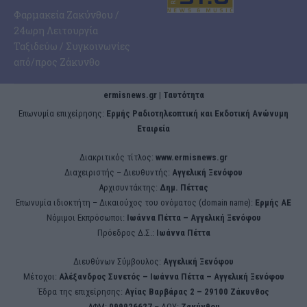
Φαρμακεία Ζακύνθου /
24ωρη Λειτουργία
Ταξιδεύω / Συγκοινωνίες
από/προς Ζάκυνθο
ermisnews.gr | Ταυτότητα
Eπωνυμία επιχείρησης:
Ερμής Ραδιοτηλεοπτική και Εκδοτική Ανώνυμη
Εταιρεία
Διακριτικός τίτλος:
www.ermisnews.gr
Διαχειριστής – Διευθυντής:
Αγγελική Ξενόφου
Αρχισυντάκτης:
Δημ. Πέττας
Επωνυμία ιδιοκτήτη – Δικαιούχος του ονόματος (domain name):
Ερμής ΑΕ
Νόμιμοι Εκπρόσωποι:
Iωάννα Πέττα – Αγγελική Ξενόφου
Πρόεδρος Δ.Σ.:
Iωάννα Πέττα
Διευθύνων Σύμβουλος:
Αγγελική Ξενόφου
Μέτοχοι:
Αλέξανδρος Συνετός – Iωάννα Πέττα – Αγγελική Ξενόφου
Έδρα της επιχείρησης:
Aγίας Βαρβάρας 2 – 29100 Ζάκυνθος
ΑΦΜ:
099926627
– ΔΟΥ:
Ζακύνθου