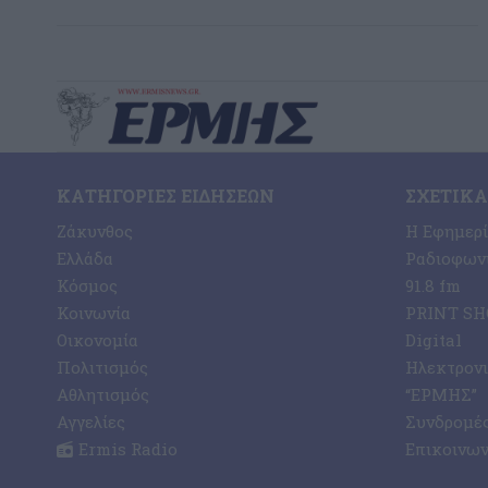
ΚΑΤΗΓΟΡΊΕΣ ΕΙΔΉΣΕΩΝ
ΣΧΕΤΙΚΆ
Ζάκυνθος
Η Εφημερ
Ελλάδα
Ραδιοφωνι
Κόσμος
91.8 fm
Κοινωνία
PRINT SHO
Οικονομία
Digital
Πολιτισμός
Ηλεκτρον
Αθλητισμός
“ΕΡΜΗΣ”
Αγγελίες
Συνδρομέ
Ermis Radio
Επικοινων