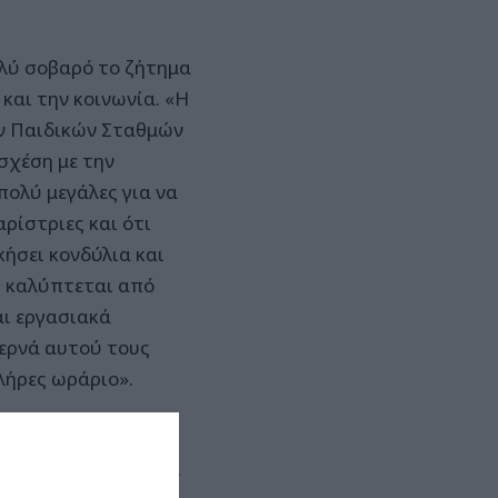
ολύ σοβαρό το ζήτημα
και την κοινωνία. «Η
ων Παιδικών Σταθμών
σχέση με την
πολύ μεγάλες για να
ρίστριες και ότι
κήσει κονδύλια και
ς καλύπτεται από
αι εργασιακά
ερνά αυτού τους
λήρες ωράριο».
ους παίρνουν
χής δεν μας βρίσκει