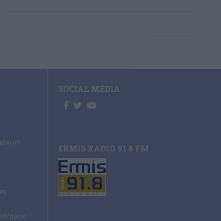
SOCIAL MEDIA
μένων
ERMIS RADIO 91.8 FM
ρη
πό/προς