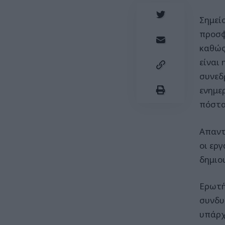
Σημεί
προσφ
καθώς
είναι
συνεδ
ενημερ
πόστα
Απαντ
οι ερ
δημιο
Ερωτή
συνδυ
υπάρχ