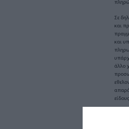
πληρώ
Σε δη
και π
πραγμ
και υ
πληρω
υπάρχ
άλλο χ
προσω
εθελο
απαρά
είδου
Κυκλο
τηλεφ