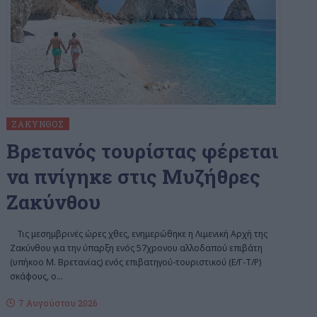
ΖΆΚΥΝΘΟΣ
Bρετανός τουρίστας φέρεται
να πνίγηκε στις Μυζήθρες
Ζακύνθου
Τις μεσημβρινές ώρες χθες, ενημερώθηκε η Λιμενική Αρχή της
Ζακύνθου για την ύπαρξη ενός 57χρονου αλλοδαπού επιβάτη
(υπήκοο Μ. Βρετανίας) ενός επιβατηγού-τουριστικού (Ε/Γ-Τ/Ρ)
σκάφους, ο
…
7 Αυγούστου 2026