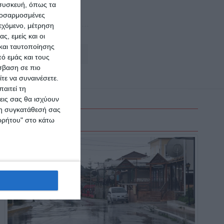
 συσκευή, όπως τα
προσαρμοσμένες
ιεχόμενο, μέτρηση
ς, εμείς και οι
και ταυτοποίησης
Αφήστε ένα σχόλιο
ό εμάς και τους
σβαση σε πιο
τε να συναινέσετε.
αιτεί τη
εις σας θα ισχύουν
 τη συγκατάθεσή σας
ορρήτου" στο κάτω