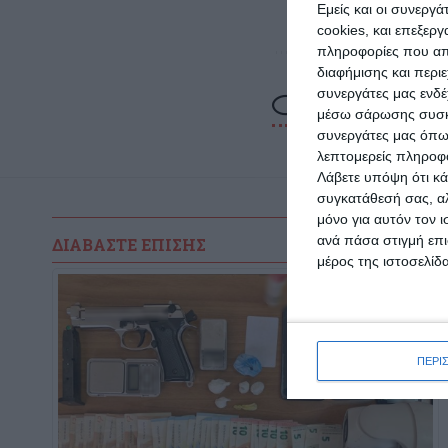
σύμφω
Εμείς και οι συνεργ
cookies, και επεξε
πληροφορίες που απο
διαφήμισης και περι
συνεργάτες μας ενδέ
μέσω σάρωσης συσκευ
συνεργάτες μας όπω
λεπτομερείς πληροφορ
Λάβετε υπόψη ότι κά
συγκατάθεσή σας, αλ
μόνο για αυτόν τον 
ανά πάσα στιγμή επι
ΔΙΑΒΆΣΤΕ ΕΠΊΣΗΣ
μέρος της ιστοσελίδα
ΠΕΡΙ