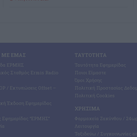
 ΜΕ ΕΜΆΣ
ΤΑΥΤΌΤΗΤΑ
ίδα ΕΡΜΗΣ
Ταυτότητα Εφημερίδας
κός Σταθμός Ermis Radio
Ποιοι Είμαστε
Όροι Χρήσης
P / Εκτυπώσεις Offset –
Πολιτική Προστασίας Δεδο
Πολιτική Cookies
ική Έκδοση Εφημερίδας
ΧΡΉΣΙΜΑ
ς Εφημερίδας “ΕΡΜΗΣ”
Φαρμακεία Ζακύνθου / 24ω
ία
Λειτουργία
Ταξιδεύω / Συγκοινωνίες α