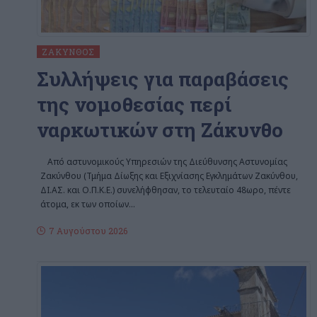
ΖΆΚΥΝΘΟΣ
Συλλήψεις για παραβάσεις
της νομοθεσίας περί
ναρκωτικών στη Ζάκυνθο
Από αστυνομικούς Υπηρεσιών της Διεύθυνσης Αστυνομίας
Ζακύνθου (Τμήμα Δίωξης και Εξιχνίασης Εγκλημάτων Ζακύνθου,
ΔΙ.ΑΣ. και Ο.Π.Κ.Ε.) συνελήφθησαν, το τελευταίο 48ωρο, πέντε
άτομα, εκ των οποίων
…
7 Αυγούστου 2026