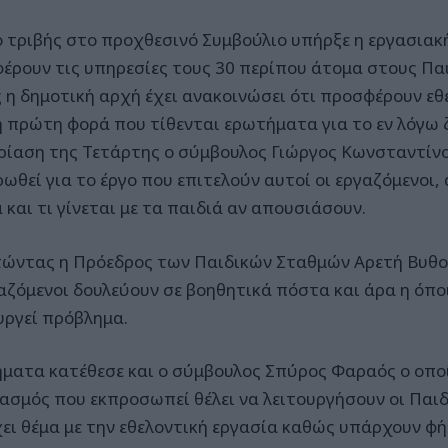
ο τριβής στο προχθεσινό Συμβούλιο υπήρξε η εργασιακ
έρουν τις υπηρεσίες τους 30 περίπου άτομα στους Πα
 η δημοτική αρχή έχει ανακοινώσει ότι προσφέρουν εθε
 η πρώτη φορά που τίθενται ερωτήματα για το εν λόγω 
ρίαση της Τετάρτης ο σύμβουλος Γιώργος Κωνσταντίνο
ωθεί για το έργο που επιτελούν αυτοί οι εργαζόμενοι, α
 και τι γίνεται με τα παιδιά αν απουσιάσουν.
ώντας η Πρόεδρος των Παιδικών Σταθμών Αρετή Βυθού
γαζόμενοι δουλεύουν σε βοηθητικά πόστα και άρα η όπο
υργεί πρόβλημα.
ματα κατέθεσε και ο σύμβουλος Σπύρος Φαραός ο οποίο
ασμός που εκπροσωπεί θέλει να λειτουργήσουν οι Παιδ
ει θέμα με την εθελοντική εργασία καθώς υπάρχουν φή