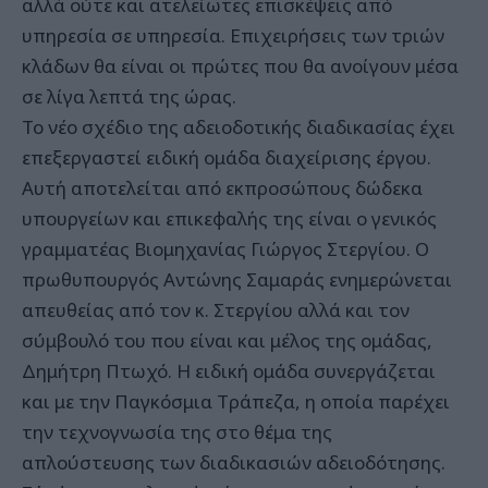
αλλά ούτε και ατελείωτες επισκέψεις από
υπηρεσία σε υπηρεσία. Eπιχειρήσεις των τριών
κλάδων θα είναι οι πρώτες που θα ανοίγουν μέσα
σε λίγα λεπτά της ώρας.
Το νέο σχέδιο της αδειοδοτικής διαδικασίας έχει
επεξεργαστεί ειδική ομάδα διαχείρισης έργου.
Aυτή αποτελείται από εκπροσώπους δώδεκα
υπουργείων και επικεφαλής της είναι ο γενικός
γραμματέας Bιομηχανίας Γιώργος Στεργίου. O
πρωθυπουργός Aντώνης Σαμαράς ενημερώνεται
απευθείας από τον κ. Στεργίου αλλά και τον
σύμβουλό του που είναι και μέλος της ομάδας,
Δημήτρη Πτωχό. H ειδική ομάδα συνεργάζεται
και με την Παγκόσμια Tράπεζα, η οποία παρέχει
την τεχνογνωσία της στο θέμα της
απλούστευσης των διαδικασιών αδειοδότησης.