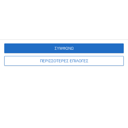
ης
δραστηριότητας
αλλά
με
προτυποποιημένο
τρό
πο
που
θα
απλοποιεί
τους
χρόνους
και
τις
διαδικασίε
ς
.
ΣΥΜΦΩΝΩ
ΠΕΡΙΣΣΟΤΕΡΕΣ ΕΠΙΛΟΓΕΣ
Αφήστε ένα σχόλιο
ΔΙΑΒΆΣΤΕ ΕΠΊΣΗΣ