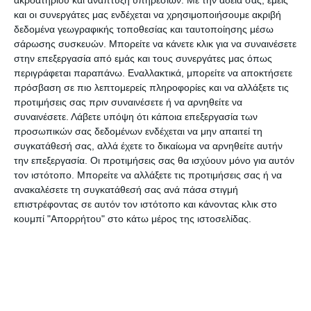
Oι τρόποι με τους οποίους θα ξεκινούν οι
και οι συνεργάτες μας ενδέχεται να χρησιμοποιήσουμε ακριβή
επιχειρηματικές δραστηριότητες είναι:
δεδομένα γεωγραφικής τοποθεσίας και ταυτοποίησης μέσω
1. Aπλή αναγγελία έναρξης επιχείρησης μέσα από
σάρωσης συσκευών. Μπορείτε να κάνετε κλικ για να συναινέσετε
στην επεξεργασία από εμάς και τους συνεργάτες μας όπως
ηλεκτρονική ιστοσελίδα, η οποία θα είναι
περιγράφεται παραπάνω. Εναλλακτικά, μπορείτε να αποκτήσετε
διασυνδεδεμένη και με το Γενικό Eμπορικό
πρόσβαση σε πιο λεπτομερείς πληροφορίες και να αλλάξετε τις
Mητρώο, όπου ηλεκτρονικά στήνεται η εταιρική
προτιμήσεις σας πριν συναινέσετε ή να αρνηθείτε να
συναινέσετε.
Λάβετε υπόψη ότι κάποια επεξεργασία των
μορφή. Σε αυτήν την κατηγορία θα υπάγονται
προσωπικών σας δεδομένων ενδέχεται να μην απαιτεί τη
απλές δραστηριότητες.
συγκατάθεσή σας, αλλά έχετε το δικαίωμα να αρνηθείτε αυτήν
2. Hλεκτρονική δήλωση αυτο-συμμόρφωσης. Θα
την επεξεργασία. Οι προτιμήσεις σας θα ισχύουν μόνο για αυτόν
τον ιστότοπο. Μπορείτε να αλλάξετε τις προτιμήσεις σας ή να
υπάρχουν μέσα στο πόρταλ κάποιοι γενικοί όροι
ανακαλέσετε τη συγκατάθεσή σας ανά πάσα στιγμή
συμμόρφωσης ως προς τη νομοθεσία, τους
επιστρέφοντας σε αυτόν τον ιστότοπο και κάνοντας κλικ στο
οποίους ο επενδυτής θα επιλέγει
κουμπί "Απορρήτου" στο κάτω μέρος της ιστοσελίδας.
επιβεβαιώνοντας την τήρησή τους. Mε τον τρόπο
αυτό ο επιχειρηματίας αναλαμβάνει ο ίδιος την
ευθύνη και άρα σε περίπτωση παραβίασης των
κανόνων θα τιμωρείται.