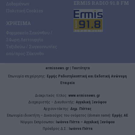
ERMIS RADIO 91.8 FM
Δεδομένων
Πολιτική Cookies
ΧΡΉΣΙΜΑ
Φαρμακεία Ζακύνθου /
24ωρη Λειτουργία
Ταξιδεύω / Συγκοινωνίες
από/προς Ζάκυνθο
ermisnews.gr | Ταυτότητα
Eπωνυμία επιχείρησης:
Ερμής Ραδιοτηλεοπτική και Εκδοτική Ανώνυμη
Εταιρεία
Διακριτικός τίτλος:
www.ermisnews.gr
Διαχειριστής – Διευθυντής:
Αγγελική Ξενόφου
Αρχισυντάκτης:
Δημ. Πέττας
Επωνυμία ιδιοκτήτη – Δικαιούχος του ονόματος (domain name):
Ερμής ΑΕ
Νόμιμοι Εκπρόσωποι:
Iωάννα Πέττα – Αγγελική Ξενόφου
Πρόεδρος Δ.Σ.:
Iωάννα Πέττα