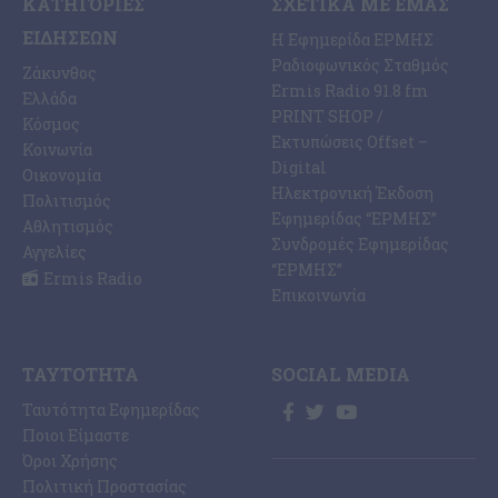
ΚΑΤΗΓΟΡΊΕΣ
ΣΧΕΤΙΚΆ ΜΕ ΕΜΆΣ
ΕΙΔΉΣΕΩΝ
Η Εφημερίδα ΕΡΜΗΣ
Ραδιοφωνικός Σταθμός
Ζάκυνθος
Ermis Radio 91.8 fm
Ελλάδα
PRINT SHOP /
Κόσμος
Εκτυπώσεις Offset –
Κοινωνία
Digital
Οικονομία
Ηλεκτρονική Έκδοση
Πολιτισμός
Εφημερίδας “ΕΡΜΗΣ”
Αθλητισμός
Συνδρομές Εφημερίδας
Αγγελίες
“ΕΡΜΗΣ”
Ermis Radio
Επικοινωνία
ΤΑΥΤΌΤΗΤΑ
SOCIAL MEDIA
Ταυτότητα Εφημερίδας
Ποιοι Είμαστε
Όροι Χρήσης
Πολιτική Προστασίας