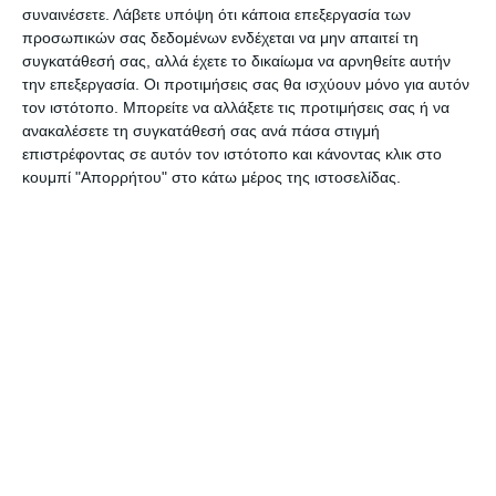
συναινέσετε.
Λάβετε υπόψη ότι κάποια επεξεργασία των
λόγο μιλώντας στον -Ε- ο εκπρόσωπος του
προσωπικών σας δεδομένων ενδέχεται να μην απαιτεί τη
Συλλόγου Γονέων και Κηδεμόνων του Σχολείου
συγκατάθεσή σας, αλλά έχετε το δικαίωμα να αρνηθείτε αυτήν
Χρήστος Τσουκαλάς
. Ο κ.
Τσουκαλάς
σημείωσε
την επεξεργασία. Οι προτιμήσεις σας θα ισχύουν μόνο για αυτόν
τον ιστότοπο. Μπορείτε να αλλάξετε τις προτιμήσεις σας ή να
πως το σχολείο μέχρι και πέρυσι λειτουργούσε
ανακαλέσετε τη συγκατάθεσή σας ανά πάσα στιγμή
κανονικά και μάλιστα σημείωσε σημαντικές
επιστρέφοντας σε αυτόν τον ιστότοπο και κάνοντας κλικ στο
επιτυχίες στις Πανελλαδικές.
κουμπί "Απορρήτου" στο κάτω μέρος της ιστοσελίδας.
«Θέλουμε το σχολείο να ενταχθεί και πάλι στον
κατάλογο των δυσπρόσιτων για να έχουν κίνητρα οι
καθηγητές να διοριστούν»
σημείωσε ο κ.
Τσουκαλάς
, συμπληρώνοντας πως η
κινητοποίηση που έγινε την Παρασκευή, είναι
αφετηρία για νέες κινητοποιήσεις.
«Δεν ζητάμε τίποτα παραπάνω από το να έχουν τα
παιδιά μας την δωρεάν εκπαίδευση που έχουν όλα τα