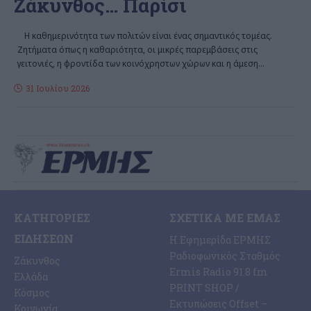
Ζάκυνθος… Παρίσι
Η καθημερινότητα των πολιτών είναι ένας σημαντικός τομέας.
Ζητήματα όπως η καθαριότητα, οι μικρές παρεμβάσεις στις
γειτονιές, η φροντίδα των κοινόχρηστων χώρων και η άμεση
…
31 Ιουλίου 2026
ΚΑΤΗΓΟΡΊΕΣ
ΣΧΕΤΙΚΆ ΜΕ ΕΜΆΣ
ΕΙΔΉΣΕΩΝ
Η Εφημερίδα ΕΡΜΗΣ
Ραδιοφωνικός Σταθμός
Ζάκυνθος
Ermis Radio 91.8 fm
Ελλάδα
PRINT SHOP /
Κόσμος
Εκτυπώσεις Offset –
Κοινωνία