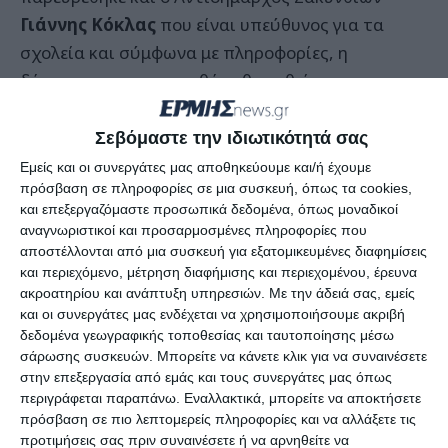
Γιάννης Κόκλας
που είναι υπεύθυνος για τα
σχολεία και σύμφωνα με πληροφορίες, η
δέσμευση του πως το θέμα θα τεθεί στην
προσεχή συνεδρίαση του Δημοτικού Συμβουλίου
δεν
«κάλυψε»
τους αγανακτισμένους γονείς, που
Σεβόμαστε την ιδιωτικότητά σας
θεωρούν ότι η περιοχή τους έχει εγκαταλειφθεί
Εμείς και οι συνεργάτες μας αποθηκεύουμε και/ή έχουμε
πρόσβαση σε πληροφορίες σε μια συσκευή, όπως τα cookies,
από τις τοπικές αρχές.
και επεξεργαζόμαστε προσωπικά δεδομένα, όπως μοναδικοί
αναγνωριστικοί και προσαρμοσμένες πληροφορίες που
Το θέμα πάντως έχει ήδη απασχολήσει την
αποστέλλονται από μια συσκευή για εξατομικευμένες διαφημίσεις
Επιτροπή Παιδείας του Δήμου και αποφασίστηκε
και περιεχόμενο, μέτρηση διαφήμισης και περιεχομένου, έρευνα
ακροατηρίου και ανάπτυξη υπηρεσιών.
Με την άδειά σας, εμείς
να πραγματοποιηθεί παράσταση διαμαρτυρίας
και οι συνεργάτες μας ενδέχεται να χρησιμοποιήσουμε ακριβή
στο Υπουργείο Παιδείας.
δεδομένα γεωγραφικής τοποθεσίας και ταυτοποίησης μέσω
σάρωσης συσκευών. Μπορείτε να κάνετε κλικ για να συναινέσετε
στην επεξεργασία από εμάς και τους συνεργάτες μας όπως
Οι γονείς
περιγράφεται παραπάνω. Εναλλακτικά, μπορείτε να αποκτήσετε
πρόσβαση σε πιο λεπτομερείς πληροφορίες και να αλλάξετε τις
Για απαξίωση μιας ολόκληρης περιοχής έκανε
προτιμήσεις σας πριν συναινέσετε ή να αρνηθείτε να