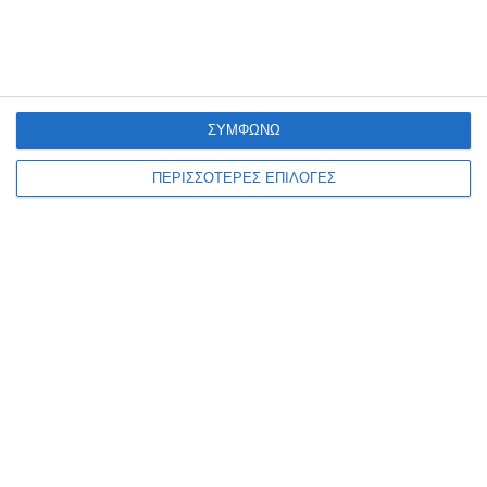
ναρκωτικών στη Ζάκυνθο
Από αστυνομικούς Υπηρεσιών της Διεύθυνσης Αστυνομίας
Ζακύνθου (Τμήμα Δίωξης και Εξιχνίασης Εγκλημάτων Ζακύνθου,
ΔΙ.ΑΣ. και Ο.Π.Κ.Ε.) συνελήφθησαν, το τελευταίο 48ωρο, πέντε άτομα,
ΣΥΜΦΩΝΩ
εκ των οποίων
…
ΠΕΡΙΣΣΟΤΕΡΕΣ ΕΠΙΛΟΓΕΣ
7 Αυγούστου 2026