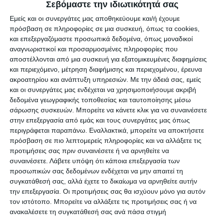
Σεβόμαστε την ιδιωτικότητά σας
πως το παραπάνω περιστατικό δεν είναι το
Εμείς και οι συνεργάτες μας αποθηκεύουμε και/ή έχουμε
μοναδικό που έχει απασχολήσει το τελευταίο
πρόσβαση σε πληροφορίες σε μια συσκευή, όπως τα cookies,
διάστημα τις λιμενικές αρχές και όπως δήλωσε ο
και επεξεργαζόμαστε προσωπικά δεδομένα, όπως μοναδικοί
αναγνωριστικοί και προσαρμοσμένες πληροφορίες που
ίδιος ο Λιμενάρχης Νίκος Κοκκάλας στον –Ε-
αποστέλλονται από μια συσκευή για εξατομικευμένες διαφημίσεις
πολλές φορές το τελευταίο διάστημα η Υπηρεσία
και περιεχόμενο, μέτρηση διαφήμισης και περιεχομένου, έρευνα
γίνεται «μάρτυρας» ανάλογων καταστάσεων.
ακροατηρίου και ανάπτυξη υπηρεσιών.
Με την άδειά σας, εμείς
και οι συνεργάτες μας ενδέχεται να χρησιμοποιήσουμε ακριβή
δεδομένα γεωγραφικής τοποθεσίας και ταυτοποίησης μέσω
Όπως εξήγησε πιο συγκεκριμένα, οι καιρικές
σάρωσης συσκευών. Μπορείτε να κάνετε κλικ για να συναινέσετε
συνθήκες που επικρατούν στην περιοχή είναι
στην επεξεργασία από εμάς και τους συνεργάτες μας όπως
ιδιαίτερες και απαιτούν συνεχή παρακολούθηση
περιγράφεται παραπάνω. Εναλλακτικά, μπορείτε να αποκτήσετε
πρόσβαση σε πιο λεπτομερείς πληροφορίες και να αλλάξετε τις
με αποτέλεσμα, όταν πνέουν άνεμοι που μπορεί
προτιμήσεις σας πριν συναινέσετε ή να αρνηθείτε να
να θέσουν σε κίνδυνο τους επιβάτες και το
συναινέσετε.
Λάβετε υπόψη ότι κάποια επεξεργασία των
πλήρωμα, το Λιμεναρχείο απαγορεύει την
προσωπικών σας δεδομένων ενδέχεται να μην απαιτεί τη
συγκατάθεσή σας, αλλά έχετε το δικαίωμα να αρνηθείτε αυτήν
προσέγγιση της ακτής του Ναυαγίου από κάποια
την επεξεργασία. Οι προτιμήσεις σας θα ισχύουν μόνο για αυτόν
τουριστικά σκάφη.
τον ιστότοπο. Μπορείτε να αλλάξετε τις προτιμήσεις σας ή να
ανακαλέσετε τη συγκατάθεσή σας ανά πάσα στιγμή