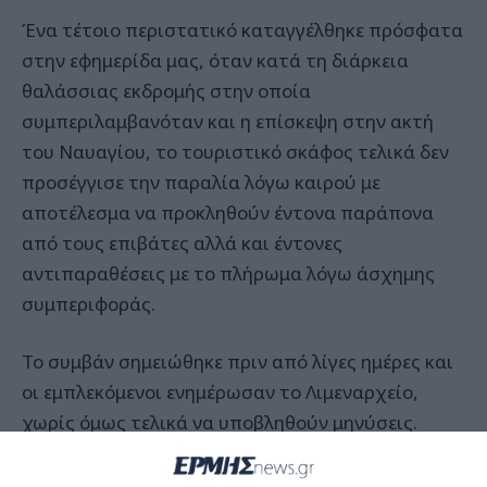
Ένα τέτοιο περιστατικό καταγγέλθηκε πρόσφατα
στην εφημερίδα μας, όταν κατά τη διάρκεια
θαλάσσιας εκδρομής στην οποία
συμπεριλαμβανόταν και η επίσκεψη στην ακτή
του Ναυαγίου, το τουριστικό σκάφος τελικά δεν
προσέγγισε την παραλία λόγω καιρού με
αποτέλεσμα να προκληθούν έντονα παράπονα
από τους επιβάτες αλλά και έντονες
αντιπαραθέσεις με το πλήρωμα λόγω άσχημης
συμπεριφοράς.
Το συμβάν σημειώθηκε πριν από λίγες ημέρες και
οι εμπλεκόμενοι ενημέρωσαν το Λιμεναρχείο,
χωρίς όμως τελικά να υποβληθούν μηνύσεις.
Αυτό ωστόσο που αξίζει να αναφέρουμε είναι