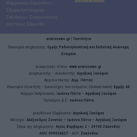
Φαρμακεία Ζακύνθου /
24ωρη Λειτουργία
Ταξιδεύω / Συγκοινωνίες
από/προς Ζάκυνθο
ermisnews.gr | Ταυτότητα
Eπωνυμία επιχείρησης:
Ερμής Ραδιοτηλεοπτική και Εκδοτική Ανώνυμη
Εταιρεία
Διακριτικός τίτλος:
www.ermisnews.gr
Διαχειριστής – Διευθυντής:
Αγγελική Ξενόφου
Αρχισυντάκτης:
Δημ. Πέττας
Επωνυμία ιδιοκτήτη – Δικαιούχος του ονόματος (domain name):
Ερμής ΑΕ
Νόμιμοι Εκπρόσωποι:
Iωάννα Πέττα – Αγγελική Ξενόφου
Πρόεδρος Δ.Σ.:
Iωάννα Πέττα
Διευθύνων Σύμβουλος:
Αγγελική Ξενόφου
Μέτοχοι:
Αλέξανδρος Συνετός – Iωάννα Πέττα – Αγγελική Ξενόφου
Έδρα της επιχείρησης:
Aγίας Βαρβάρας 2 – 29100 Ζάκυνθος
ΑΦΜ:
099926627
– ΔΟΥ:
Ζακύνθου