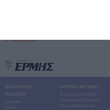
Ζακύνθου
Τις μεσημβρινές ώρες χθες, ενημερώθηκε η Λιμενική Αρχή της
Ζακύνθου για την ύπαρξη ενός 57χρονου αλλοδαπού επιβάτη
(υπήκοο Μ. Βρετανίας) ενός επιβατηγού-τουριστικού (Ε/Γ-Τ/Ρ)
σκάφους, ο
…
7 Αυγούστου 2026
ΚΑΤΗΓΟΡΊΕΣ
ΣΧΕΤΙΚΆ ΜΕ ΕΜΆΣ
ΕΙΔΉΣΕΩΝ
Η Εφημερίδα ΕΡΜΗΣ
Ραδιοφωνικός Σταθμός
Ζάκυνθος
Ermis Radio 91.8 fm
Ελλάδα