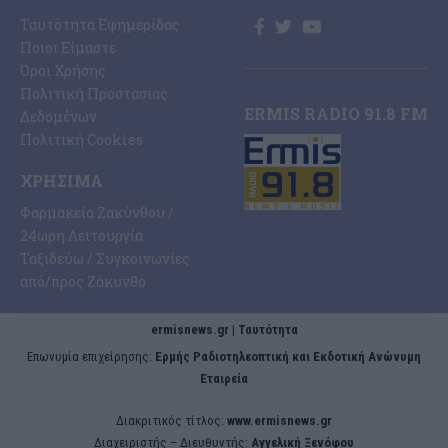
Ταυτότητα Εφημερίδας
Ποιοι Είμαστε
Όροι Χρήσης
Πολιτική Προστασίας
ERMIS RADIO 91.8 FM
Δεδομένων
Πολιτική Cookies
ΧΡΉΣΙΜΑ
Φαρμακεία Ζακύνθου /
24ωρη Λειτουργία
Ταξιδεύω / Συγκοινωνίες
από/προς Ζάκυνθο
ermisnews.gr | Ταυτότητα
Eπωνυμία επιχείρησης:
Ερμής Ραδιοτηλεοπτική και Εκδοτική Ανώνυμη
Εταιρεία
Διακριτικός τίτλος:
www.ermisnews.gr
Διαχειριστής – Διευθυντής:
Αγγελική Ξενόφου