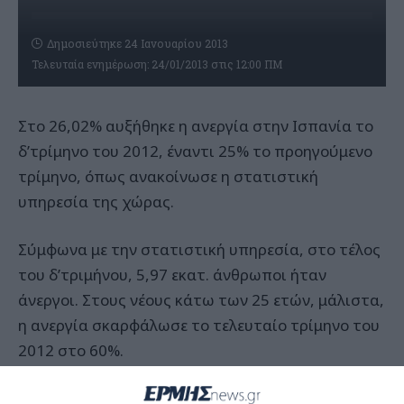
Δημοσιεύτηκε 24 Ιανουαρίου 2013
Τελευταία ενημέρωση: 24/01/2013 στις 12:00 ΠΜ
Στο 26,02% αυξήθηκε η ανεργία στην Ισπανία το
δ’τρίμηνο του 2012, έναντι 25% το προηγούμενο
τρίμηνο, όπως ανακοίνωσε η στατιστική
υπηρεσία της χώρας.
Σύμφωνα με την στατιστική υπηρεσία, στο τέλος
του δ’τριμήνου, 5,97 εκατ. άνθρωποι ήταν
άνεργοι. Στους νέους κάτω των 25 ετών, μάλιστα,
η ανεργία σκαρφάλωσε το τελευταίο τρίμηνο του
2012 στο 60%.