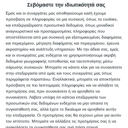
Σεβόμαστε την ιδιωτικότητά σας
Εμείς και οι συνεργάτες μας αποθηκεύουμε και/ή έχουμε
πρόσβαση σε πληροφορίες σε μια συσκευή, όπως τα cookies,
και επεξεργαζόμαστε προσωπικά δεδομένα, όπως μοναδικοί
αναγνωριστικοί και προσαρμοσμένες πληροφορίες που
αποστέλλονται από μια συσκευή για εξατομικευμένες διαφημίσεις
Αφήστε ένα σχόλιο
και περιεχόμενο, μέτρηση διαφήμισης και περιεχομένου, έρευνα
ακροατηρίου και ανάπτυξη υπηρεσιών.
Με την άδειά σας, εμείς
και οι συνεργάτες μας ενδέχεται να χρησιμοποιήσουμε ακριβή
δεδομένα γεωγραφικής τοποθεσίας και ταυτοποίησης μέσω
σάρωσης συσκευών. Μπορείτε να κάνετε κλικ για να συναινέσετε
ΔΙΑΒΆΣΤΕ ΕΠΊΣΗΣ
στην επεξεργασία από εμάς και τους συνεργάτες μας όπως
περιγράφεται παραπάνω. Εναλλακτικά, μπορείτε να αποκτήσετε
πρόσβαση σε πιο λεπτομερείς πληροφορίες και να αλλάξετε τις
προτιμήσεις σας πριν συναινέσετε ή να αρνηθείτε να
συναινέσετε.
Λάβετε υπόψη ότι κάποια επεξεργασία των
προσωπικών σας δεδομένων ενδέχεται να μην απαιτεί τη
συγκατάθεσή σας, αλλά έχετε το δικαίωμα να αρνηθείτε αυτήν
την επεξεργασία. Οι προτιμήσεις σας θα ισχύουν μόνο για αυτόν
τον ιστότοπο. Μπορείτε να αλλάξετε τις προτιμήσεις σας ή να
ανακαλέσετε τη συγκατάθεσή σας ανά πάσα στιγμή