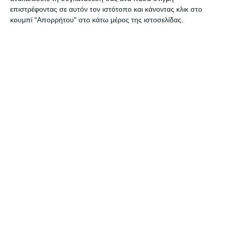
επιστρέφοντας σε αυτόν τον ιστότοπο και κάνοντας κλικ στο
κουμπί "Απορρήτου" στο κάτω μέρος της ιστοσελίδας.
ΕΛΛΆΔΑ
ΖΆΚΥΝΘΟΣ
ΚΌΣΜΟΣ
Il Fatto Quotidiano: Ιστότοπος
της Ιταλίας γράφει για την
λεπτοσπείρωση στη Ζάκυνθο
Μια ανταπόκριση για το πρόβλημα της λεπτοσπείρωσης στη
Ζάκυνθο δημοσιεύθηκε στη μεγάλης αναγνωσιμότητας ιστοσελίδα Il
Fatto Quotidiano της Ιταλίας, την Τρίτη 28 Ιουλίου και αμέσως
…
31 Ιουλίου 2026