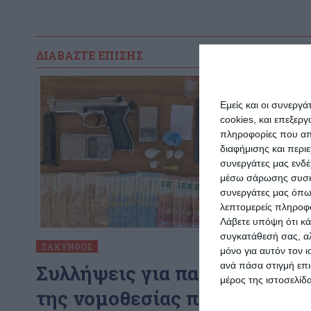
ΔΙΑΒΆΣΤΕ ΕΠΊΣΗΣ
Εμείς και οι συνεργ
cookies, και επεξε
πληροφορίες που απο
διαφήμισης και περι
συνεργάτες μας ενδέ
μέσω σάρωσης συσκευ
συνεργάτες μας όπω
λεπτομερείς πληροφορ
Λάβετε υπόψη ότι κά
συγκατάθεσή σας, αλ
ΖΆΚΥΝΘΟΣ
μόνο για αυτόν τον 
ανά πάσα στιγμή επι
Συλλήψεις για παραβάσεις
μέρος της ιστοσελίδα
της νομοθεσίας περί