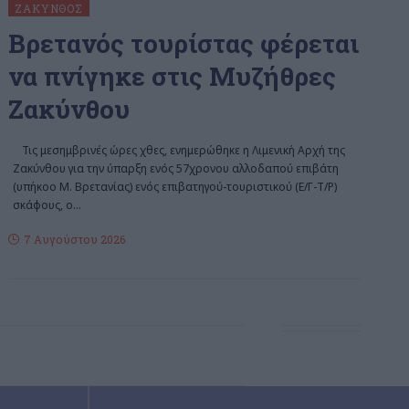
ΖΆΚΥΝΘΟΣ
Bρετανός τουρίστας φέρεται
να πνίγηκε στις Μυζήθρες
Ζακύνθου
Τις μεσημβρινές ώρες χθες, ενημερώθηκε η Λιμενική Αρχή της
Ζακύνθου για την ύπαρξη ενός 57χρονου αλλοδαπού επιβάτη
(υπήκοο Μ. Βρετανίας) ενός επιβατηγού-τουριστικού (Ε/Γ-Τ/Ρ)
σκάφους, ο
…
7 Αυγούστου 2026