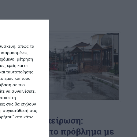
 συσκευή, όπως τα
προσαρμοσμένες
ιεχόμενο, μέτρηση
ς, εμείς και οι
και ταυτοποίησης
ό εμάς και τους
σβαση σε πιο
τε να συναινέσετε.
αιτεί τη
εις σας θα ισχύουν
ΖΆΚΥΝΘΟΣ
 τη συγκατάθεσή σας
ορρήτου" στο κάτω
Λαϊκή Συσπείρωση:
Εκρηκτικό το πρόβλημα με