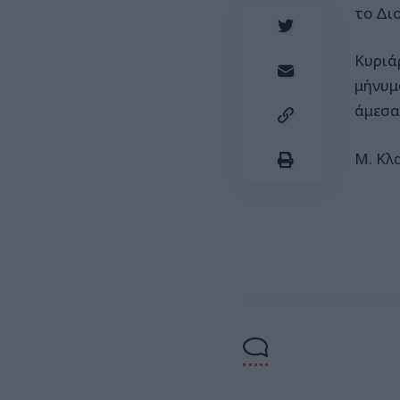
το Δι
Κυριά
μήνυμ
άμεσα
Μ. Κλ