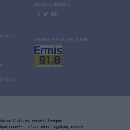
SOCIAL MEDIA
μένων
ERMIS RADIO 91.8 FM
ρη
πό/προς
υθύνων Σύμβουλος:
Αγγελική Ξενόφου
δρος Συνετός – Iωάννα Πέττα – Αγγελική Ξενόφου