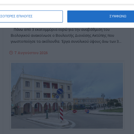
ανακοίνωσε ο Βουλευτής
Ζακύνθου
ΣΣΟΤΕΡΕΣ ΕΠΙΛΟΓΕΣ
ΣΥΜΦΩΝΩ
Πάνω από 3 εκατομμύρια ευρώ για την αναβάθμιση του
Βιολογικού ανακοίνωσε ο Βουλευτής Διονύσης Ακτύπης που
γνωστοποίησε τα ακόλουθα: Έργα συνολικού ύψους άνω των 3
…
7 Αυγούστου 2026