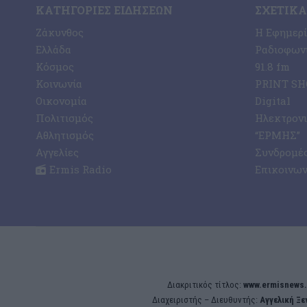
ΚΑΤΗΓΟΡΊΕΣ ΕΙΔΉΣΕΩΝ
ΣΧΕΤΙΚΆ
Ζάκυνθος
Η Εφημερ
Ελλάδα
Ραδιοφωνι
Κόσμος
91.8 fm
Κοινωνία
PRINT SHO
Οικονομία
Digital
Πολιτισμός
Ηλεκτρον
Αθλητισμός
“ΕΡΜΗΣ”
Αγγελίες
Συνδρομέ
Ermis Radio
Επικοινων
Διακριτικός τίτλος:
www.ermisnews.
Διαχειριστής – Διευθυντής:
Αγγελική Ξ