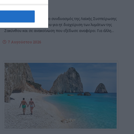
τα λύματα
Διαμαρτυρία κατέθεσε ο συνδυασμός της Λαϊκής Συσπείρωσης
του Δημοτικού Συμβουλίου για ητ διαχείριση των λυμάτων της
Ζακύνθου και σε ανακοίνωση που εξέδωσε αναφέρει: Για άλλη
…
7 Αυγούστου 2026