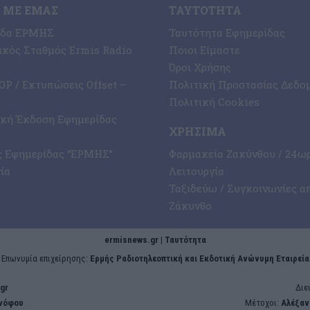
 ΜΕ ΕΜΆΣ
ΤΑΥΤΌΤΗΤΑ
ίδα ΕΡΜΗΣ
Ταυτότητα Εφημερίδας
κός Σταθμός Ermis Radio
Ποιοι Είμαστε
Όροι Χρήσης
P / Εκτυπώσεις Offset –
Πολιτική Προστασίας Δεδο
Πολιτική Cookies
ική Έκδοση Εφημερίδας
ΧΡΉΣΙΜΑ
ς Εφημερίδας “ΕΡΜΗΣ”
Φαρμακεία Ζακύνθου / 24ω
ία
Λειτουργία
Ταξιδεύω / Συγκοινωνίες α
Ζάκυνθο
ermisnews.gr | Ταυτότητα
Eπωνυμία επιχείρησης:
Ερμής Ραδιοτηλεοπτική και Εκδοτική Ανώνυμη Εταιρεία
gr
Διε
ενόφου
Μέτοχοι:
Αλέξαν