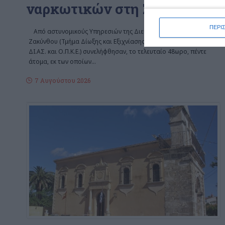
ναρκωτικών στη Ζάκυνθο
ΠΕΡΙ
Από αστυνομικούς Υπηρεσιών της Διεύθυνσης Αστυνομίας
Ζακύνθου (Τμήμα Δίωξης και Εξιχνίασης Εγκλημάτων Ζακύνθου,
ΔΙ.ΑΣ. και Ο.Π.Κ.Ε.) συνελήφθησαν, το τελευταίο 48ωρο, πέντε
άτομα, εκ των οποίων
…
7 Αυγούστου 2026