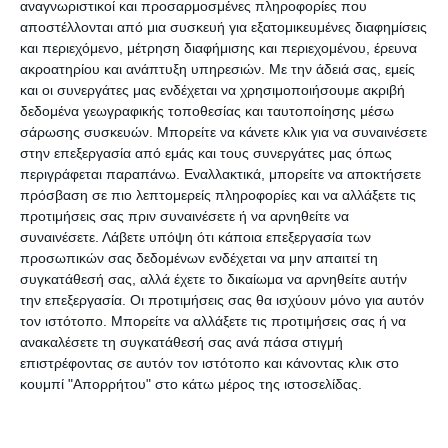
αναγνωριστικοί και προσαρμοσμένες πληροφορίες που
Σεπτεμβρίου.
αποστέλλονται από μια συσκευή για εξατομικευμένες διαφημίσεις
και περιεχόμενο, μέτρηση διαφήμισης και περιεχομένου, έρευνα
ακροατηρίου και ανάπτυξη υπηρεσιών.
Με την άδειά σας, εμείς
Η αποστολή πραγματοποιείται στο πλαίσιο του
και οι συνεργάτες μας ενδέχεται να χρησιμοποιήσουμε ακριβή
ερευνητικού Προγράμματος ΕΣΠΑ από την
δεδομένα γεωγραφικής τοποθεσίας και ταυτοποίησης μέσω
σάρωσης συσκευών. Μπορείτε να κάνετε κλικ για να συναινέσετε
Περιφέρεια Ιονίων Νήσων και του Εθνικού και
στην επεξεργασία από εμάς και τους συνεργάτες μας όπως
Καποδιστριακού Πανεπιστημίου Αθηνών και
περιγράφεται παραπάνω. Εναλλακτικά, μπορείτε να αποκτήσετε
αφορά στη θωράκιση των περιοχών της
πρόσβαση σε πιο λεπτομερείς πληροφορίες και να αλλάξετε τις
προτιμήσεις σας πριν συναινέσετε ή να αρνηθείτε να
Περιφέρειας από φυσικούς κινδύνους.
συναινέσετε.
Λάβετε υπόψη ότι κάποια επεξεργασία των
προσωπικών σας δεδομένων ενδέχεται να μην απαιτεί τη
Η ερευνητική ομάδα την Τρίτη, 18 και Τετάρτη, 19
συγκατάθεσή σας, αλλά έχετε το δικαίωμα να αρνηθείτε αυτήν
Σεπτεμβρίου (σήμερα και αύριο δηλαδή) θα
την επεξεργασία. Οι προτιμήσεις σας θα ισχύουν μόνο για αυτόν
τον ιστότοπο. Μπορείτε να αλλάξετε τις προτιμήσεις σας ή να
πραγματοποιήσει εξειδικευμένες έρευνες με
ανακαλέσετε τη συγκατάθεσή σας ανά πάσα στιγμή
χρήση Μη Επανδρωμένων Αεροσκαφών (UAV) και
επιστρέφοντας σε αυτόν τον ιστότοπο και κάνοντας κλικ στο
οργάνων αποτύπωσης αναγλύφου υψηλής
κουμπί "Απορρήτου" στο κάτω μέρος της ιστοσελίδας.
ευκρίνειας (LIDAR), με στόχο την ακριβή εκτίμηση
της ευστάθειας των βραχωδών όγκων στα πρανή