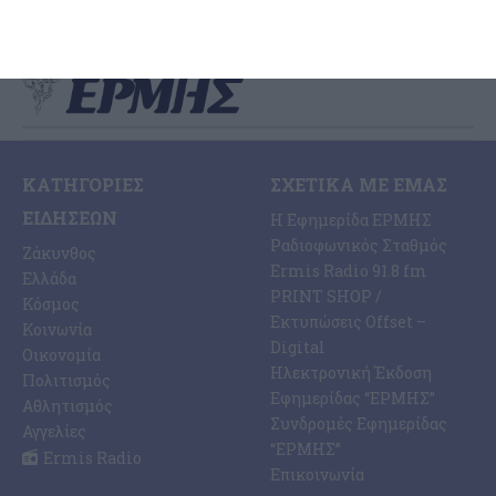
ΚΑΤΗΓΟΡΊΕΣ
ΣΧΕΤΙΚΆ ΜΕ ΕΜΆΣ
ΕΙΔΉΣΕΩΝ
Η Εφημερίδα ΕΡΜΗΣ
Ραδιοφωνικός Σταθμός
Ζάκυνθος
Ermis Radio 91.8 fm
Ελλάδα
PRINT SHOP /
Κόσμος
Εκτυπώσεις Offset –
Κοινωνία
Digital
Οικονομία
Ηλεκτρονική Έκδοση
Πολιτισμός
Εφημερίδας “ΕΡΜΗΣ”
Αθλητισμός
Συνδρομές Εφημερίδας
Αγγελίες
“ΕΡΜΗΣ”
Ermis Radio
Επικοινωνία