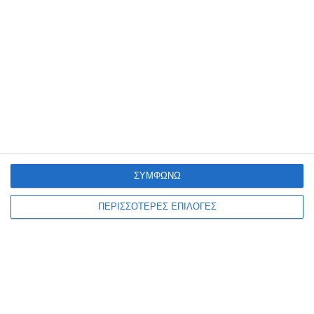
μορφή musical! Βασισμένο στο ομώνυμο μυθιστόρημα του Λύμαν
Φρανκ Μπάουμ, το έργο ανεβαίνει σε διασκευή
…
10 Αυγούστου 2026
ΣΥΜΦΩΝΩ
ΠΕΡΙΣΣΟΤΕΡΕΣ ΕΠΙΛΟΓΕΣ
ΕΛΛΆΔΑ
ΖΆΚΥΝΘΟΣ
ΟΙΚΟΝΟΜΊΑ
Οι καταπατήσεις σε αιγιαλούς
και πλατείες στο στόχαστρο