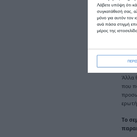
Λάβετε υπόψη ότι κά
συγκατάθεσή σας, αλ
μόνο για αυτόν τον 
ανά πάσα στιγμή επι
Οι επ
μέρος της ιστοσελίδα
συμβά
και τ
«βγάλο
ελέγχ
ΠΕΡΙ
Άλλα 
που π
προσω
ερωτή
Το σε
παρα