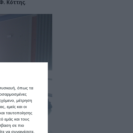
Φ. Κόττης
.
 συσκευή, όπως τα
προσαρμοσμένες
ιεχόμενο, μέτρηση
ς, εμείς και οι
και ταυτοποίησης
ό εμάς και τους
σβαση σε πιο
τε να συναινέσετε.