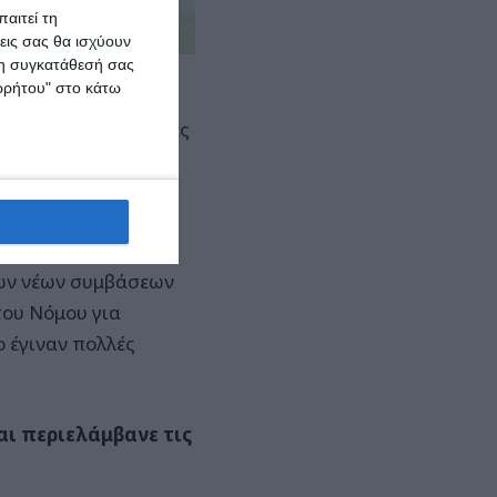
αιτεί τη
εις σας θα ισχύουν
 τη συγκατάθεσή σας
ορρήτου" στο κάτω
φής των συλλογικών
 από τους εργοδότες
 συχνά καλούνται να
ι στο κομμάτι των
ων νέων συμβάσεων
του Νόμου για
ο έγιναν πολλές
και περιελάμβανε τις