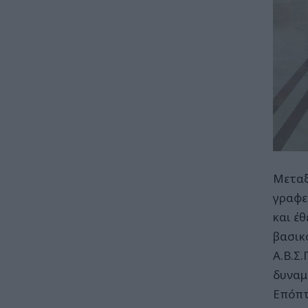
Μεταξ
γραφε
και έ
βασικ
Α.Β.Σ
δυναμ
Επόπτ