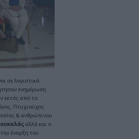
οι σε λογιστικά
ζήτησαν ενημέρωση
ν εκτός από το
όγος, Πτυχιούχος
οθεσίας & ανθρώπινου
σουκαλάς
αλλά και ο
 την έναρξη του