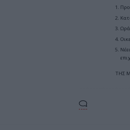
Προ
Κατ
Ωρά
Οικ
Νέε
επι
ΤΗΣ 