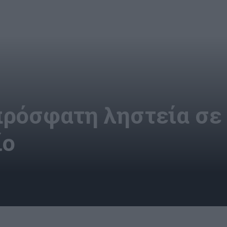
πρόσφατη ληστεία σε
ίο