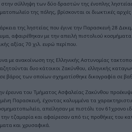
 στην σύλληψη των δύο δραστών της ένοπλης ληστείας
ματοπωλείο της πόλης, βρίσκονται οι διωκτικές αρχές 
ιάρκεια της ληστείας που έγινε την Παρασκευή 28 Δεκε
υμα, αφαιρέθηκαν με την απειλή πιστολιού κοσμήματα
κής αξίας 70 χιλ. ευρώ περίπου.
να με ανακοίνωση της Ελληνικής Αστυνομίας τακτοπο
ναζητούνται δυο κάτοικοι Ζακύνθου, ελληνικής καταγωγή
 σε βάρος των οποίων σχηματίσθηκε δικογραφία σε βα
ην έρευνα του Τμήματος Ασφαλείας Ζακύνθου προέκυψε 
μένη Παρασκευή, έχοντας καλυμμένα τα χαρακτηριστικ
οσμηματοπωλείο, απείλησαν με πιστόλι τον 61χρονο ιδ
 την τζαμαρία και αφαίρεσαν από τις προθήκες του κ
ματα και χρυσαφικά.