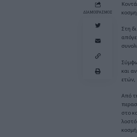
Κοντά
κοσμη
ΔΙΑΜΟΙΡΑΣΜΟΣ
Στη δ
απόγε
συνολι
Σύμφω
και α
ετών,
Από τ
περασ
στο κ
λοστό
κοσμή