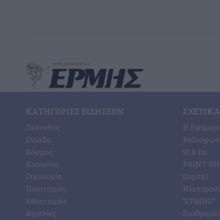
ΚΑΤΗΓΟΡΊΕΣ ΕΙΔΉΣΕΩΝ
ΣΧΕΤΙΚΆ
Ζάκυνθος
Η Εφημερ
Ελλάδα
Ραδιοφωνι
Κόσμος
91.8 fm
Κοινωνία
PRINT SHO
Οικονομία
Digital
Πολιτισμός
Ηλεκτρον
Αθλητισμός
“ΕΡΜΗΣ”
Αγγελίες
Συνδρομέ