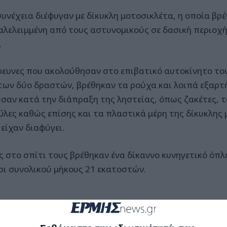
συνέχεια διέφυγαν με δίκυκλη μοτοσικλέτα, η οποία βρ
αλελειμμένη από τους αστυνομικούς σε δασική περιοχ
.
ρευνες που ακολούθησαν στο επιβατικό αυτοκίνητο το
 των δύο δραστών, βρέθηκαν τα ρούχα και λοιπά εξαρτ
σαν κατά την διάπραξη της ληστείας, όπως ζακέτες, 
ύλες καθώς επίσης και τα πλαστικά μέρη της δίκυκλης 
είχαν διαφύγει.
ς στο σπίτι τους βρέθηκαν ένα δίκαννο κυνηγετικό όπλο
ρι συνολικού μήκους 21 εκατοστών.