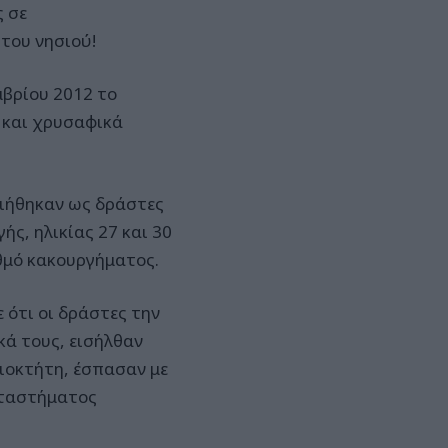
 σε
του νησιού!
μβρίου 2012 το
 και χρυσαφικά
ιήθηκαν ως δράστες
ς, ηλικίας 27 και 30
θμό κακουργήματος.
ότι οι δράστες την
ά τους, εισήλθαν
ιοκτήτη, έσπασαν με
αταστήματος