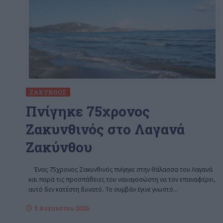
ΖΆΚΥΝΘΟΣ
Πνίγηκε 75χρονος
Ζακυνθινός στο Λαγανά
Ζακύνθου
Ένας 75χρονος Ζακυνθινός πνίγηκε στην θάλασσα του Λαγανά
και παρά τις προσπάθειες του ναυαγοσώστη να τον επαναφέρει,
αυτό δεν κατέστη δυνατό. Το συμβάν έγινε γνωστό
…
5 Αυγούστου 2026