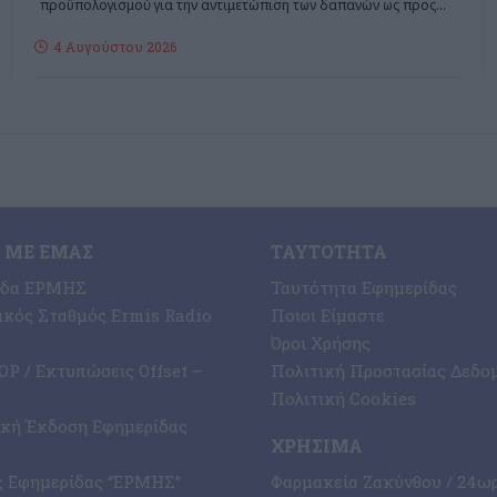
προϋπολογισμού για την αντιμετώπιση των δαπανών ως προς
…
4 Αυγούστου 2026
 ΜΕ ΕΜΆΣ
ΤΑΥΤΌΤΗΤΑ
ίδα ΕΡΜΗΣ
Ταυτότητα Εφημερίδας
κός Σταθμός Ermis Radio
Ποιοι Είμαστε
Όροι Χρήσης
P / Εκτυπώσεις Offset –
Πολιτική Προστασίας Δεδο
Πολιτική Cookies
ική Έκδοση Εφημερίδας
ΧΡΉΣΙΜΑ
ς Εφημερίδας “ΕΡΜΗΣ”
Φαρμακεία Ζακύνθου / 24ω