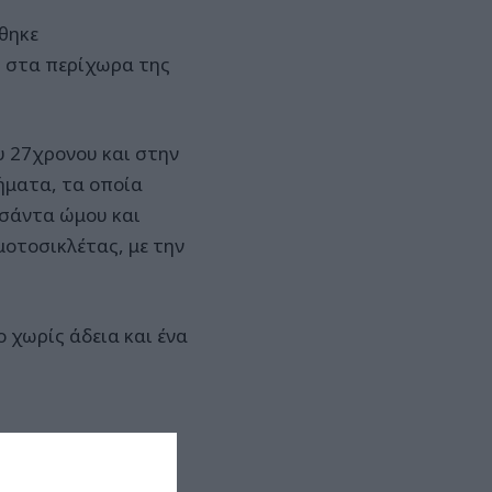
έθηκε
ή στα περίχωρα της
υ 27χρονου και στην
ήματα, τα οποία
τσάντα ώμου και
μοτοσικλέτας, με την
 χωρίς άδεια και ένα