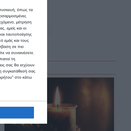
 συσκευή, όπως τα
προσαρμοσμένες
ιεχόμενο, μέτρηση
ς, εμείς και οι
Αφήστε ένα σχόλιο
και ταυτοποίησης
ό εμάς και τους
σβαση σε πιο
τε να συναινέσετε.
αιτεί τη
εις σας θα ισχύουν
 τη συγκατάθεσή σας
ορρήτου" στο κάτω