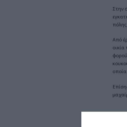
Στην 
εγκατ
πόλης
Από έ
οικία
φορού
κουκο
οποία 
Επίση
μαχαί