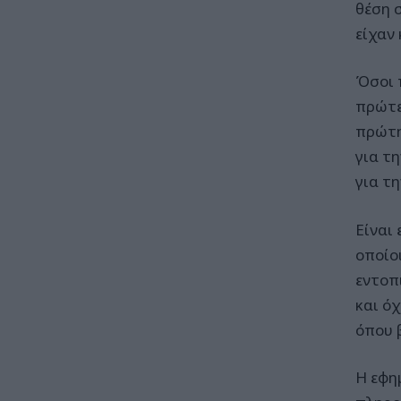
θέση 
είχαν 
Όσοι 
πρώτε
πρώτη
για τ
για τη
Είναι
οποίο
εντοπ
και ό
όπου 
Η εφη