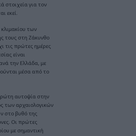
ά στοιχεία για τον
ι εκεί.
υ κλιμακίου των
ής τους στη Ζάκυνθο
χι τις πρώτες ημέρες
σίας είναι
ανά την Ελλάδα, με
ούνται μέσα από το
πρώτη αυτοψία στην
δος των αρχαιολογικών
ν στο βυθό της
ονες. Οι πρώτες
ρίου με σημαντική