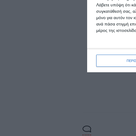
Λάβετε υπόψη ότι κά
απασχ
συγκατάθεσή σας, αλ
Ζάκυν
μόνο για αυτόν τον 
ανά πάσα στιγμή επι
Παρόλ
μέρος της ιστοσελίδα
διάστ
την κ
ΠΕΡΙ