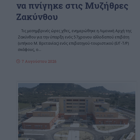
να πνίγηκε στις Μυζήθρες
Ζακύνθου
Τις μεσημβρινές ώρες χθες, ενημερώθηκε η Λιμενική Αρχή της
Ζακύνθου για την ύπαρξη ενός 57χρονου αλλοδαπού επιβάτη
(υπήκοο Μ. Βρετανίας) ενός επιβατηγού-τουριστικού (Ε/Γ-Τ/Ρ)
σκάφους, ο
…
7 Αυγούστου 2026