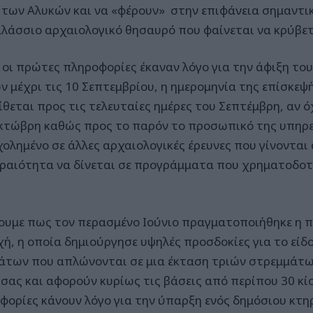
 των Αλυκών και να «φέρουν» στην επιφάνεια σημαντικ
λάσσιο αρχαιολογικό θησαυρό που φαίνεται να κρύβετα
ι οι πρώτες πληροφορίες έκαναν λόγο για την άφιξη το
ών μέχρι τις 10 Σεπτεμβρίου, η ημερομηνία της επίσκεψ
ίθεται προς τις τελευταίες ημέρες του Σεπτέμβρη, αν ό
κτώβρη καθώς προς το παρόν το προσωπικό της υπηρε
ολημένο σε άλλες αρχαιολογικές έρευνες που γίνονται 
ραιότητα να δίνεται σε προγράμματα που χρηματοδοτ
ουμε πως τον περασμένο Ιούνιο πραγματοποιήθηκε η 
χή, η οποία δημιούργησε υψηλές προσδοκίες για το εί
άτων που απλώνονται σε μια έκταση τριών στρεμμάτω
σας και αφορούν κυρίως τις βάσεις από περίπου 30 κί
φορίες κάνουν λόγο για την ύπαρξη ενός δημόσιου κτη