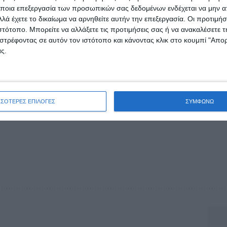
ποια επεξεργασία των προσωπικών σας δεδομένων ενδέχεται να μην απ
ολημένοι σε έρευνες ανά την Ελλάδα και η ημερομηνία 
λά έχετε το δικαίωμα να αρνηθείτε αυτήν την επεξεργασία. Οι προτιμήσ
θο δεν έχει προσδιοριστεί.
ιστότοπο. Μπορείτε να αλλάξετε τις προτιμήσεις σας ή να ανακαλέσετε
στρέφοντας σε αυτόν τον ιστότοπο και κάνοντας κλικ στο κουμπί "Απ
α αυτά είναι σίγουρο που θα μείνουν για ένα αρκετά μ
ς.
ημα, ενώ θυμίζουμε πως το Δημοτικό Συμβούλιο έχει ή
άλυψη της δαπάνης για την παραμονή τους στο νησί μα
ΣΣΟΤΕΡΕΣ ΕΠΙΛΟΓΕΣ
ΣΥΜΦΩΝΩ