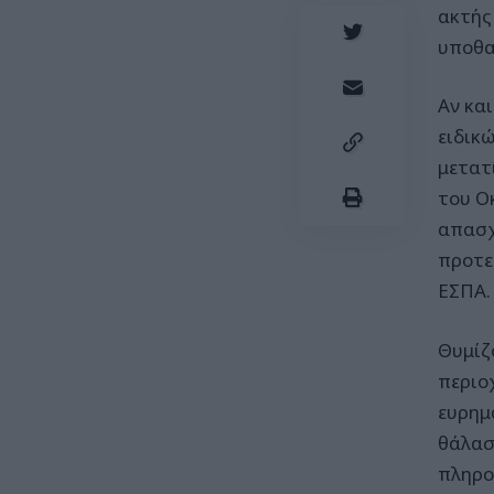
ακτής
υποθα
Αν κα
ειδικ
μετατ
του Ο
απασχ
προτε
ΕΣΠΑ.
Θυμίζ
περιο
ευρημ
θάλασ
πληρο