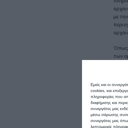
πληρο
αρχαι
με τη
περιο
αρχαι
Όπως ε
των ο
αφού 
συμπε
Εμείς και οι συνεργ
Αφού 
cookies, και επεξε
διαπι
πληροφορίες που απο
στην 
διαφήμισης και περι
συνεργάτες μας ενδέ
επόμε
μέσω σάρωσης συσκευ
συνεργάτες μας όπω
Όπως 
λεπτομερείς πληροφορ