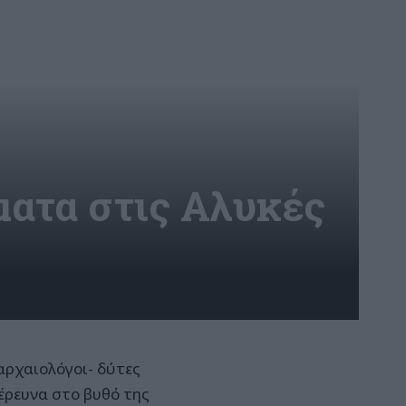
ματα στις Αλυκές
αρχαιολόγοι- δύτες
έρευνα στο βυθό της