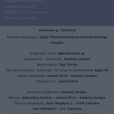
Φαρμακεία Ζακύνθου /
24ωρη Λειτουργία
Ταξιδεύω / Συγκοινωνίες
από/προς Ζάκυνθο
ermisnews.gr | Ταυτότητα
Eπωνυμία επιχείρησης:
Ερμής Ραδιοτηλεοπτική και Εκδοτική Ανώνυμη
Εταιρεία
Διακριτικός τίτλος:
www.ermisnews.gr
Διαχειριστής – Διευθυντής:
Αγγελική Ξενόφου
Αρχισυντάκτης:
Δημ. Πέττας
Επωνυμία ιδιοκτήτη – Δικαιούχος του ονόματος (domain name):
Ερμής ΑΕ
Νόμιμοι Εκπρόσωποι:
Iωάννα Πέττα – Αγγελική Ξενόφου
Πρόεδρος Δ.Σ.:
Iωάννα Πέττα
Διευθύνων Σύμβουλος:
Αγγελική Ξενόφου
Μέτοχοι:
Αλέξανδρος Συνετός – Iωάννα Πέττα – Αγγελική Ξενόφου
Έδρα της επιχείρησης:
Aγίας Βαρβάρας 2 – 29100 Ζάκυνθος
ΑΦΜ:
099926627
– ΔΟΥ:
Ζακύνθου