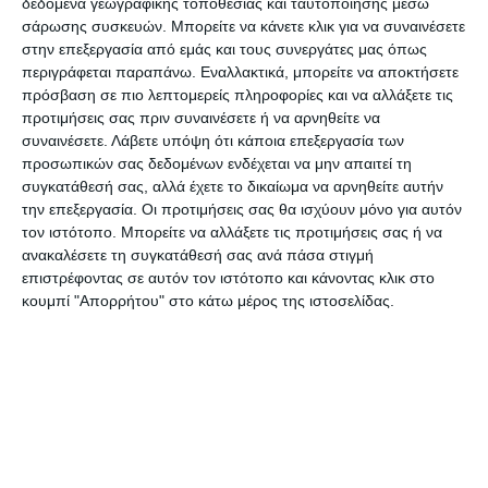
δεδομένα γεωγραφικής τοποθεσίας και ταυτοποίησης μέσω
Δημοκρατία).
σάρωσης συσκευών. Μπορείτε να κάνετε κλικ για να συναινέσετε
στην επεξεργασία από εμάς και τους συνεργάτες μας όπως
Συνολικά ψήφισαν 191 μέλη της ΕΛΜΕΖ που ήταν
περιγράφεται παραπάνω. Εναλλακτικά, μπορείτε να αποκτήσετε
πρόσβαση σε πιο λεπτομερείς πληροφορίες και να αλλάξετε τις
ταμειακώς εντάξει και ο συνδυασμός της ΔΑΣ
προτιμήσεις σας πριν συναινέσετε ή να αρνηθείτε να
έλαβε 86 ψηφοδέλτια, ενώ 77 ψηφοδέλτια έλαβε ο
συναινέσετε.
Λάβετε υπόψη ότι κάποια επεξεργασία των
συνδυασμός της Κίνησης.
προσωπικών σας δεδομένων ενδέχεται να μην απαιτεί τη
συγκατάθεσή σας, αλλά έχετε το δικαίωμα να αρνηθείτε αυτήν
την επεξεργασία. Οι προτιμήσεις σας θα ισχύουν μόνο για αυτόν
Στο νέο επταμελές διοικητικό συμβούλιο
τον ιστότοπο. Μπορείτε να αλλάξετε τις προτιμήσεις σας ή να
εκλέγονται:
ανακαλέσετε τη συγκατάθεσή σας ανά πάσα στιγμή
επιστρέφοντας σε αυτόν τον ιστότοπο και κάνοντας κλικ στο
κουμπί "Απορρήτου" στο κάτω μέρος της ιστοσελίδας.
Από τη ΔΑΣ που καταλαμβάνει τέσσερις έδρες:
Ο Δημήτρης Χονδρός, ο Φώτης Προβής, η
Διονυσία Κούγιου και η Μαρία Σταματίου.
Από την Κίνηση για μια Ενεργή ΕΛΜΕΖ που
καταλαμβάνει τρεις έδρες: