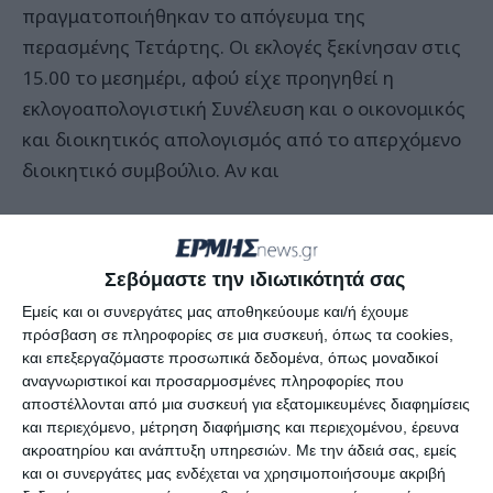
πραγματοποιήθηκαν το απόγευμα της
περασμένης Τετάρτης. Οι εκλογές ξεκίνησαν στις
15.00 το μεσημέρι, αφού είχε προηγηθεί η
εκλογοαπολογιστική Συνέλευση και ο οικονομικός
και διοικητικός απολογισμός από το απερχόμενο
διοικητικό συμβούλιο. Αν και
Στις εκλογές συμμετείχαν μόνο οι συνδυασμοί της
Δημοτικής Αγωνιστικής Συνεργασίας και της
Σεβόμαστε την ιδιωτικότητά σας
Κίνησης για μια Ενεργή ΕΛΜΕΖ, στην οποία ανήκε
Εμείς και οι συνεργάτες μας αποθηκεύουμε και/ή έχουμε
η πλειοψηφία του απερχόμενου προεδρείου και
πρόσβαση σε πληροφορίες σε μια συσκευή, όπως τα cookies,
αυτό που αξίζει να αναφέρουμε είναι πως φέτος
και επεξεργαζόμαστε προσωπικά δεδομένα, όπως μοναδικοί
δεν στηρίχθηκε και δε συμμετείχε κανένα
αναγνωριστικοί και προσαρμοσμένες πληροφορίες που
αποστέλλονται από μια συσκευή για εξατομικευμένες διαφημίσεις
ψηφοδέλτιο από τις συνδικαλιστικές παρατάξεις
και περιεχόμενο, μέτρηση διαφήμισης και περιεχομένου, έρευνα
της ΠΑΣΚ ( που στηρίζεται από το ΠΑΣΟΚ) και
ακροατηρίου και ανάπτυξη υπηρεσιών.
Με την άδειά σας, εμείς
της ΔΑΚΕ ( που στηρίζεται από τη Νέα
και οι συνεργάτες μας ενδέχεται να χρησιμοποιήσουμε ακριβή