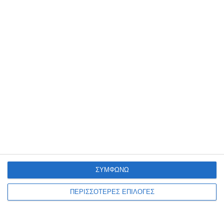
ΖΆΚΥΝΘΟΣ
Πιστώσεις για την
αναβάθμιση του βιολογικού
ανακοίνωσε ο Βουλευτής
Ζακύνθου
Πάνω από 3 εκατομμύρια ευρώ για την αναβάθμιση του Βιολογικού
ανακοίνωσε ο Βουλευτής Διονύσης Ακτύπης που γνωστοποίησε τα
ακόλουθα: Έργα συνολικού ύψους άνω των 3
…
7 Αυγούστου 2026
ΣΥΜΦΩΝΩ
ΠΕΡΙΣΣΟΤΕΡΕΣ ΕΠΙΛΟΓΕΣ