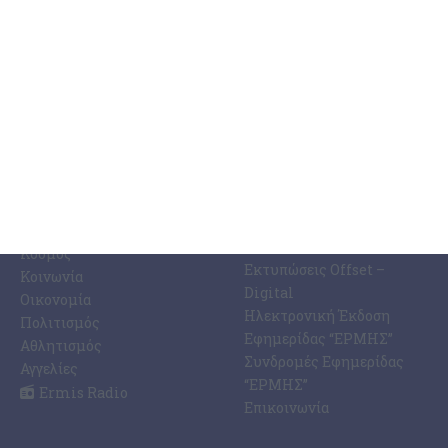
ΚΑΤΗΓΟΡΊΕΣ
ΣΧΕΤΙΚΆ ΜΕ ΕΜΆΣ
ΕΙΔΉΣΕΩΝ
Η Εφημερίδα ΕΡΜΗΣ
Ραδιοφωνικός Σταθμός
Ζάκυνθος
Ermis Radio 91.8 fm
Ελλάδα
PRINT SHOP /
Κόσμος
Εκτυπώσεις Offset –
Κοινωνία
Digital
Οικονομία
Ηλεκτρονική Έκδοση
Πολιτισμός
Εφημερίδας “ΕΡΜΗΣ”
Αθλητισμός
Συνδρομές Εφημερίδας
Αγγελίες
“ΕΡΜΗΣ”
Ermis Radio
Επικοινωνία