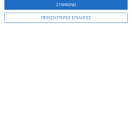
ΣΥΜΦΩΝΩ
Η Ζάκυνθος έδωσε το πρώτο δυνατό φιλικό τεστ της θερινής
προετοιμασίας της στο Καρπενήσι, όπου πραγματοποιεί το βασικό
ΠΕΡΙΣΣΟΤΕΡΕΣ ΕΠΙΛΟΓΕΣ
στάδιο της προετοιμασίας της, μένοντας στο 0-0
…
8 Αυγούστου 2026
ΖΆΚΥΝΘΟΣ
Συλλήψεις για παραβάσεις