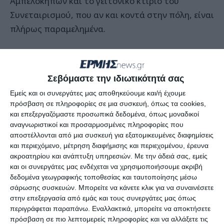
Αμπελοκήπων και το γειτονικό κτίριο του
Συνεταιρισμού, που αν και κοντά στην πόλη, είναι
πλήρως παραμελημένα.
Οι φωτογραφίες δείχνουν ότι αφενός τα κτίρια
είναι ανοιχτά και έχει πρόσβαση όποιος θέλει
Σεβόμαστε την ιδιωτικότητά σας
στο εσωτερικό τους, αφετέρου τα σπασμένα
Εμείς και οι συνεργάτες μας αποθηκεύουμε και/ή έχουμε
παράθυρα επιτείνουν αυτή την άποψη και
πρόσβαση σε πληροφορίες σε μια συσκευή, όπως τα cookies,
δημιουργούν αλγεινή εικόνα για τη δημόσια
και επεξεργαζόμαστε προσωπικά δεδομένα, όπως μοναδικοί
περιουσία.
αναγνωριστικοί και προσαρμοσμένες πληροφορίες που
αποστέλλονται από μια συσκευή για εξατομικευμένες διαφημίσεις
και περιεχόμενο, μέτρηση διαφήμισης και περιεχομένου, έρευνα
Ο άνω όροφος του πρώην Κοινοτικού γραφείου
ακροατηρίου και ανάπτυξη υπηρεσιών.
Με την άδειά σας, εμείς
Αμπελοκήπων είχε δοθεί κατά το παρελθόν στην
και οι συνεργάτες μας ενδέχεται να χρησιμοποιήσουμε ακριβή
δεδομένα γεωγραφικής τοποθεσίας και ταυτοποίησης μέσω
Ομάδα Εθελοντών Έκτακτης Ανάγκης που είχε
σάρωσης συσκευών. Μπορείτε να κάνετε κλικ για να συναινέσετε
βάλει εκεί τον εξοπλισμό της. Ωστόσο δεν είναι
στην επεξεργασία από εμάς και τους συνεργάτες μας όπως
γνωστό τι ισχύει τώρα.
περιγράφεται παραπάνω. Εναλλακτικά, μπορείτε να αποκτήσετε
πρόσβαση σε πιο λεπτομερείς πληροφορίες και να αλλάξετε τις