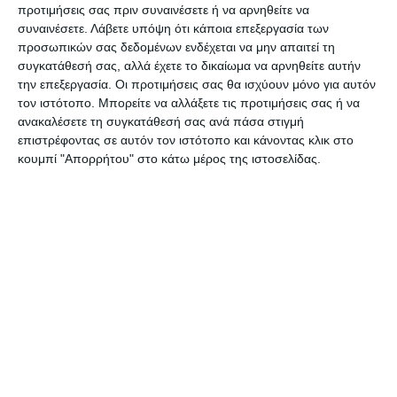
προτιμήσεις σας πριν συναινέσετε ή να αρνηθείτε να
Το ισόγειο του κτιρίου είναι ξεκλείδωτο και στο
συναινέσετε.
Λάβετε υπόψη ότι κάποια επεξεργασία των
εσωτερικό υπάρχουν ανοιχτές ντουλάπες με
προσωπικών σας δεδομένων ενδέχεται να μην απαιτεί τη
συγκατάθεσή σας, αλλά έχετε το δικαίωμα να αρνηθείτε αυτήν
διάφορα έγγραφα και φακέλους, παλιές καρέκλες,
την επεξεργασία. Οι προτιμήσεις σας θα ισχύουν μόνο για αυτόν
σφραγίδες και αρκετά σκουπίδια….
τον ιστότοπο. Μπορείτε να αλλάξετε τις προτιμήσεις σας ή να
ανακαλέσετε τη συγκατάθεσή σας ανά πάσα στιγμή
Στο διπλανό κτίριο που σύμφωνα με πληροφορίες
επιστρέφοντας σε αυτόν τον ιστότοπο και κάνοντας κλικ στο
κουμπί "Απορρήτου" στο κάτω μέρος της ιστοσελίδας.
ανήκει στο Συνεταιρισμό των αγροτών, υπάρχει
παρόμοια και χειρότερη κατάσταση γιατί εκεί η
εγκατάλειψη έχει αφήσει τα σημάδια της στην
τοιχοποιΐα και στο ταβάνι που έχουν πέσει
σοβάδες και φαίνονται τα σίδερα!!!
Οι εξωτερικοί χώροι των δύο κτιρίων έχουν
σακούλες με σκουπίδια και χόρτα που δεν έχουν
κοπεί και καθώς βρίσκονται σε αρκετά κεντρικό
σημείο του χωριού.