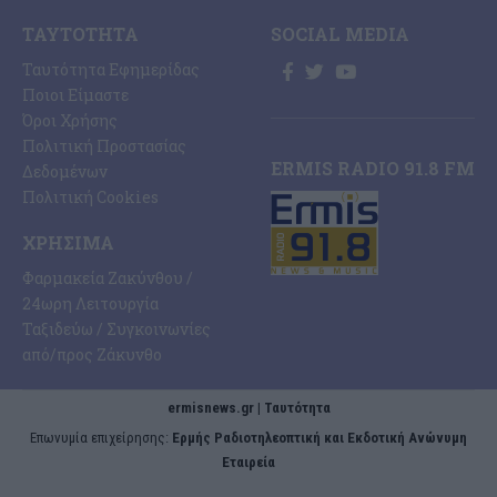
ΤΑΥΤΌΤΗΤΑ
SOCIAL MEDIA
Ταυτότητα Εφημερίδας
Ποιοι Είμαστε
Όροι Χρήσης
Πολιτική Προστασίας
ERMIS RADIO 91.8 FM
Δεδομένων
Πολιτική Cookies
ΧΡΉΣΙΜΑ
Φαρμακεία Ζακύνθου /
24ωρη Λειτουργία
Ταξιδεύω / Συγκοινωνίες
από/προς Ζάκυνθο
ermisnews.gr | Ταυτότητα
Eπωνυμία επιχείρησης:
Ερμής Ραδιοτηλεοπτική και Εκδοτική Ανώνυμη
Εταιρεία