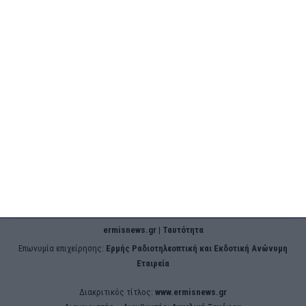
Ταυτότητα Εφημερίδας
Ποιοι Είμαστε
Όροι Χρήσης
Πολιτική Προστασίας
ERMIS RADIO 91.8 FM
Δεδομένων
Πολιτική Cookies
ΧΡΉΣΙΜΑ
Φαρμακεία Ζακύνθου /
24ωρη Λειτουργία
Ταξιδεύω / Συγκοινωνίες
από/προς Ζάκυνθο
ermisnews.gr | Ταυτότητα
Eπωνυμία επιχείρησης:
Ερμής Ραδιοτηλεοπτική και Εκδοτική Ανώνυμη
Εταιρεία
Διακριτικός τίτλος:
www.ermisnews.gr