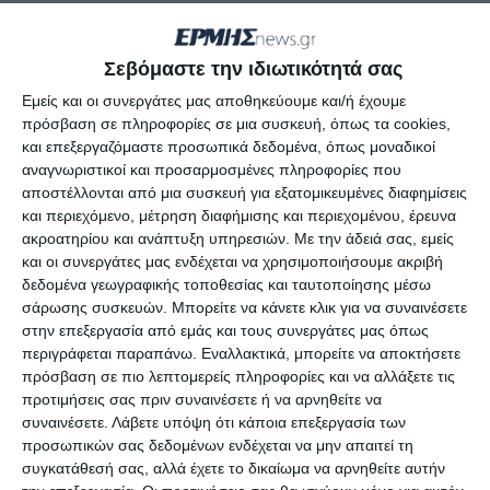
Γνώμες
3 Απριλίου, 2019
Μια συνάντηση των αρμοδίων αρχών και φορέων
Σεβόμαστε την ιδιωτικότητά σας
τώρα που η τουριστική περίοδος ξεκίνησε
Εμείς και οι συνεργάτες μας αποθηκεύουμε και/ή έχουμε
πρόσβαση σε πληροφορίες σε μια συσκευή, όπως τα cookies,
επιβάλλεται να πραγματοποιηθεί και η προεκλογική
και επεξεργαζόμαστε προσωπικά δεδομένα, όπως μοναδικοί
περίοδος δεν πρέπει να είναι ανασταλτικός
αναγνωριστικοί και προσαρμοσμένες πληροφορίες που
παράγοντας στη σωστή προετοιμασία του νησιού
αποστέλλονται από μια συσκευή για εξατομικευμένες διαφημίσεις
και περιεχόμενο, μέτρηση διαφήμισης και περιεχομένου, έρευνα
για την υποδοχή των επισκεπτών του.
ακροατηρίου και ανάπτυξη υπηρεσιών.
Με την άδειά σας, εμείς
Όσο απλό κι αν φαίνεται να συμμετέχουν οι
και οι συνεργάτες μας ενδέχεται να χρησιμοποιήσουμε ακριβή
υπεύθυνοι σε μία σύσκεψη, τόσο σύνθετο είναι να
δεδομένα γεωγραφικής τοποθεσίας και ταυτοποίησης μέσω
σάρωσης συσκευών. Μπορείτε να κάνετε κλικ για να συναινέσετε
συντονιστούν και να φέρουν το αναμενόμενο
στην επεξεργασία από εμάς και τους συνεργάτες μας όπως
αποτέλεσμα, δηλαδή μία προετοιμασία που θα μας
περιγράφεται παραπάνω. Εναλλακτικά, μπορείτε να αποκτήσετε
κάνει περήφανους για το νησί μας κι όχι να
πρόσβαση σε πιο λεπτομερείς πληροφορίες και να αλλάξετε τις
προτιμήσεις σας πριν συναινέσετε ή να αρνηθείτε να
ντρεπόμαστε για τις πάσης φύσεως βρομιές που
συναινέσετε.
Λάβετε υπόψη ότι κάποια επεξεργασία των
υπάρχουν διάσπαρτες παντού.
προσωπικών σας δεδομένων ενδέχεται να μην απαιτεί τη
Βεβαίως, θα πει κάποιος πως υπάρχουν ευθύνες
συγκατάθεσή σας, αλλά έχετε το δικαίωμα να αρνηθείτε αυτήν