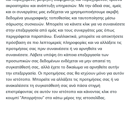
ακροατηρίου και ανάπτυξη υπηρεσιών.
Με την άδειά σας, εμείς
ζητήματα που αφορούν την λειτουργία του ΤΕΙ,
και οι συνεργάτες μας ενδέχεται να χρησιμοποιήσουμε ακριβή
όπως είναι η δημιουργία ενιαίων τμημάτων ή η
δεδομένα γεωγραφικής τοποθεσίας και ταυτοποίησης μέσω
σύμπραξη με το Ιόνιο Πανεπιστήμιο, παραμένουν
σάρωσης συσκευών. Μπορείτε να κάνετε κλικ για να συναινέσετε
στην επεξεργασία από εμάς και τους συνεργάτες μας όπως
ρευστά.
περιγράφεται παραπάνω. Εναλλακτικά, μπορείτε να αποκτήσετε
πρόσβαση σε πιο λεπτομερείς πληροφορίες και να αλλάξετε τις
Ο κ. Μαραβέγιας, επανέλαβε πως αυτό για το
προτιμήσεις σας πριν συναινέσετε ή να αρνηθείτε να
συναινέσετε.
Λάβετε υπόψη ότι κάποια επεξεργασία των
οποίο σήμερα πασχίζει η διοικούσα επιτροπή, με
προσωπικών σας δεδομένων ενδέχεται να μην απαιτεί τη
την απόλυτη στήριξη των τοπικών αρχών, είναι
συγκατάθεσή σας, αλλά έχετε το δικαίωμα να αρνηθείτε αυτήν
τα ΤΕΙ να παραμείνουν στα νησιά με την
την επεξεργασία. Οι προτιμήσεις σας θα ισχύουν μόνο για αυτόν
τον ιστότοπο. Μπορείτε να αλλάξετε τις προτιμήσεις σας ή να
συγχώνευση των τμημάτων σε ενιαίες δομές που
ανακαλέσετε τη συγκατάθεσή σας ανά πάσα στιγμή
θα περιλαμβάνουν ξεχωριστές κατευθύνσεις και
επιστρέφοντας σε αυτόν τον ιστότοπο και κάνοντας κλικ στο
μελλοντικά να υπάρξει η προοπτική για την
κουμπί "Απορρήτου" στο κάτω μέρος της ιστοσελίδας.
σύμπραξη με το Ιόνιο Πανεπιστήμιο.
«Η δική μας πρόταση είναι τα τμήματά μας να
παραμείνουν στα νησιά, το ΤΕΙ να συνεχίσει να