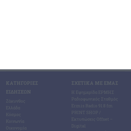
Τις μεσημβρινές ώρες χθες, ενημερώθηκε η Λιμενική Αρχή της
Ζακύνθου για την ύπαρξη ενός 57χρονου αλλοδαπού επιβάτη
(υπήκοο Μ. Βρετανίας) ενός επιβατηγού-τουριστικού (Ε/Γ-Τ/Ρ)
σκάφους, ο
…
7 Αυγούστου 2026
ΚΑΤΗΓΟΡΊΕΣ
ΣΧΕΤΙΚΆ ΜΕ ΕΜΆΣ
ΕΙΔΉΣΕΩΝ
Η Εφημερίδα ΕΡΜΗΣ
Ραδιοφωνικός Σταθμός
Ζάκυνθος
Ermis Radio 91.8 fm
Ελλάδα
PRINT SHOP /
Κόσμος
Εκτυπώσεις Offset –
Κοινωνία
Digital
Οικονομία