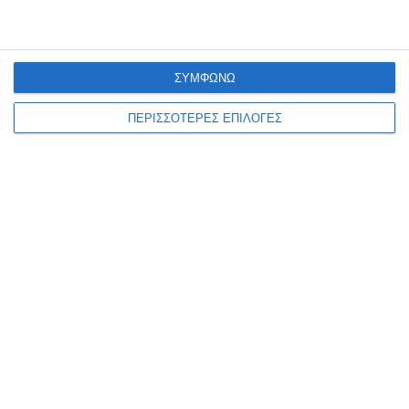
αναβάθμιση του βιολογικού
ανακοίνωσε ο Βουλευτής
ΣΥΜΦΩΝΩ
Ζακύνθου
ΠΕΡΙΣΣΟΤΕΡΕΣ ΕΠΙΛΟΓΕΣ
Πάνω από 3 εκατομμύρια ευρώ για την αναβάθμιση του Βιολογικού
ανακοίνωσε ο Βουλευτής Διονύσης Ακτύπης που γνωστοποίησε τα
ακόλουθα: Έργα συνολικού ύψους άνω των 3
…
7 Αυγούστου 2026