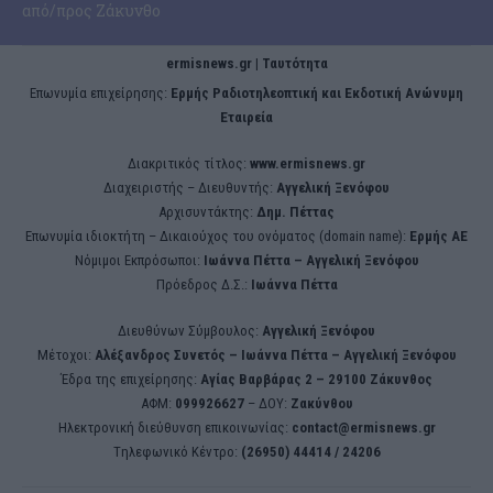
από/προς Ζάκυνθο
ermisnews.gr | Ταυτότητα
Eπωνυμία επιχείρησης:
Ερμής Ραδιοτηλεοπτική και Εκδοτική Ανώνυμη
Εταιρεία
Διακριτικός τίτλος:
www.ermisnews.gr
Διαχειριστής – Διευθυντής:
Αγγελική Ξενόφου
Αρχισυντάκτης:
Δημ. Πέττας
Επωνυμία ιδιοκτήτη – Δικαιούχος του ονόματος (domain name):
Ερμής ΑΕ
Νόμιμοι Εκπρόσωποι:
Iωάννα Πέττα – Αγγελική Ξενόφου
Πρόεδρος Δ.Σ.:
Iωάννα Πέττα
Διευθύνων Σύμβουλος:
Αγγελική Ξενόφου
Μέτοχοι:
Αλέξανδρος Συνετός – Iωάννα Πέττα – Αγγελική Ξενόφου
Έδρα της επιχείρησης:
Aγίας Βαρβάρας 2 – 29100 Ζάκυνθος
ΑΦΜ:
099926627
– ΔΟΥ:
Ζακύνθου
Ηλεκτρονική διεύθυνση επικοινωνίας:
contact@ermisnews.gr
Tηλεφωνικό Κέντρο:
(26950) 44414 / 24206