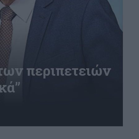
 των περιπετειών
ικά”