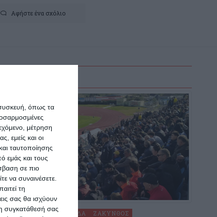
Αφήστε ένα σχόλιο
 συσκευή, όπως τα
προσαρμοσμένες
ιεχόμενο, μέτρηση
ς, εμείς και οι
και ταυτοποίησης
ό εμάς και τους
σβαση σε πιο
τε να συναινέσετε.
αιτεί τη
εις σας θα ισχύουν
 τη συγκατάθεσή σας
ΑΘΛΗΤΙΣΜΌΣ
ΕΛΛΆΔΑ
ΖΆΚΥΝΘΟΣ