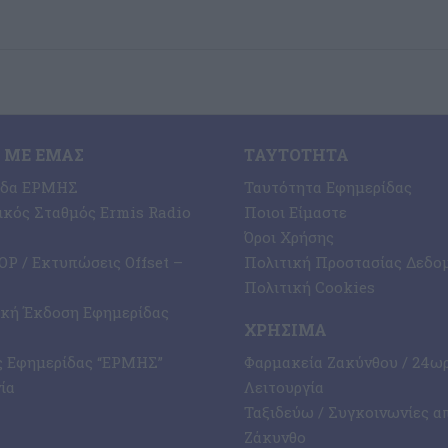
 ΜΕ ΕΜΆΣ
ΤΑΥΤΌΤΗΤΑ
ίδα ΕΡΜΗΣ
Ταυτότητα Εφημερίδας
κός Σταθμός Ermis Radio
Ποιοι Είμαστε
Όροι Χρήσης
P / Εκτυπώσεις Offset –
Πολιτική Προστασίας Δεδο
Πολιτική Cookies
ική Έκδοση Εφημερίδας
ΧΡΉΣΙΜΑ
ς Εφημερίδας “ΕΡΜΗΣ”
Φαρμακεία Ζακύνθου / 24ω
ία
Λειτουργία
Ταξιδεύω / Συγκοινωνίες α
Ζάκυνθο