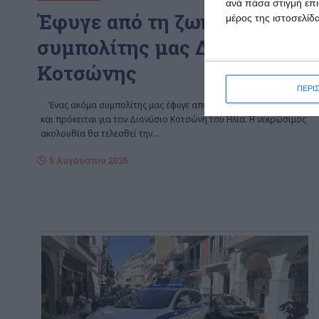
ανά πάσα στιγμή επι
Έφυγε από τη ζωή ο
μέρος της ιστοσελίδα
συμπολίτης μας Διονύσιος
Κοτσώνης
ΠΕΡΙ
Ένας ακόμα συμπολίτης μας έφυγε από τη ζωή αυτές τις ημέρες
και πρόκειται για τον Διονύσιο Κοτσώνη του Ηλία. Η νεκρώσιμος
ακολουθία θα τελεσθεί την
…
5 Αυγούστου 2026