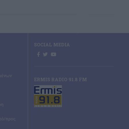
SOCIAL MEDIA
μένων
ERMIS RADIO 91.8 FM
ρη
πό/προς