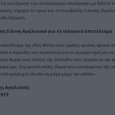
τη αντίδραση του συνδυασμού «
Ανάδραση
» με δελτίο 
ρωσης σήμερα το πρωί και ο επικεφαλής Γιάννης Αγαλι
υθη δήλωση.
η Γιάννη Αγαλιανού για το εκλογικό αποτέλεσμα
 αποτέλεσμα της 26ης Μαΐου ένας ωραίος αγώνας έφτασε στ
στε η περίοδος των περιπετειών για το όμορφο νησί μας να έχ
στώ θερμά τους πολίτες της Ζακύνθου που τίμησαν με την 
σμό μας. Ευχαριστώ επίσης θερμά τους υποψηφίους της «Α
ευτή ομοψυχία έδωσαν τη μάχη μέχρι την κάλπη».
ης Αγαλιανός
2019