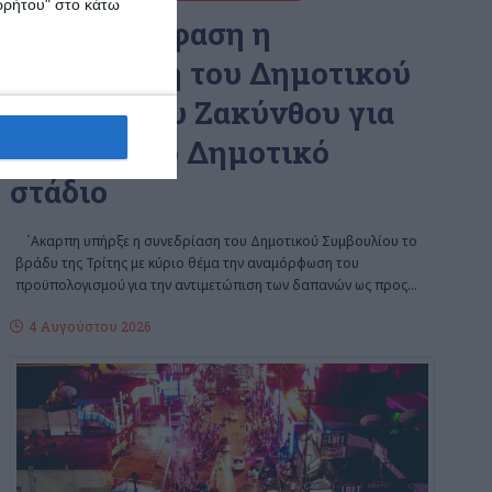
ορρήτου" στο κάτω
Χωρίς απόφαση η
συνεδρίαση του Δημοτικού
Συμβουλίου Ζακύνθου για
τα έργα στο Δημοτικό
στάδιο
΄Aκαρπη υπήρξε η συνεδρίαση του Δημοτικού Συμβουλίου το
βράδυ της Τρίτης με κύριο θέμα την αναμόρφωση του
προϋπολογισμού για την αντιμετώπιση των δαπανών ως προς
…
4 Αυγούστου 2026