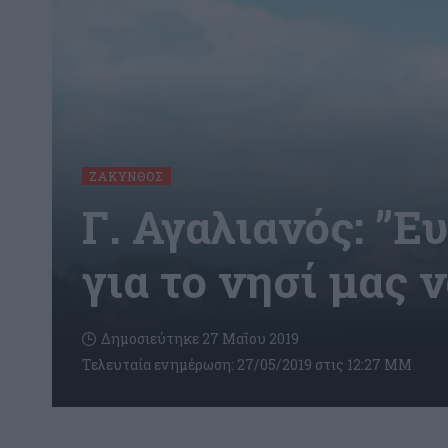
ΖΆΚΥΝΘΟΣ
Γ. Αγαλιανός: ”
για το νησί μας ν
Δημοσιεύτηκε 27 Μαΐου 2019
Τελευταία ενημέρωση: 27/05/2019 στις 12:27 ΜΜ