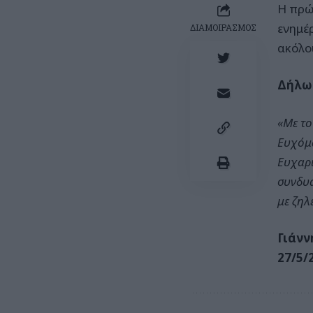
Η πρώ
ενημέ
ΔΙΑΜΟΙΡΑΣΜΟΣ
ακόλο
Δήλωσ
«Με το
Ευχόμα
Ευχαρι
συνδυα
με ζηλ
Γιάνν
27/5/