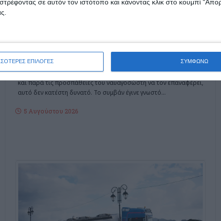
στρέφοντας σε αυτόν τον ιστότοπο και κάνοντας κλικ στο κουμπί "Απ
Πνίγηκε 75χρονος
ς.
Ζακυνθινός στο Λαγανά
Ζακύνθου
ΣΣΟΤΕΡΕΣ ΕΠΙΛΟΓΕΣ
ΣΥΜΦΩΝΩ
Ένας 75χρονος Ζακυνθινός πνίγηκε στην θάλασσα του Λαγανά
και παρά τις προσπάθειες του ναυαγοσώστη να τον επαναφέρει,
αυτό δεν κατέστη δυνατό. Το συμβάν έγινε γνωστό
…
5 Αυγούστου 2026