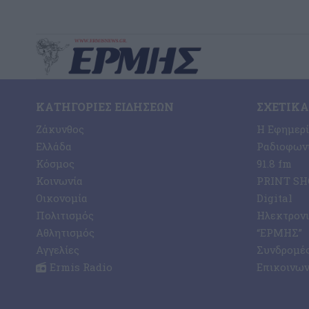
ΚΑΤΗΓΟΡΊΕΣ ΕΙΔΉΣΕΩΝ
ΣΧΕΤΙΚΆ
Ζάκυνθος
Η Εφημερ
Ελλάδα
Ραδιοφωνι
Κόσμος
91.8 fm
Κοινωνία
PRINT SHO
Οικονομία
Digital
Πολιτισμός
Ηλεκτρον
Αθλητισμός
“ΕΡΜΗΣ”
Αγγελίες
Συνδρομέ
Ermis Radio
Επικοινων