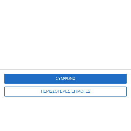
παρά τις προσπάθειες του ναυαγοσώστη να τον επαναφέρει, αυτό
δεν κατέστη δυνατό. Το συμβάν έγινε γνωστό
…
5 Αυγούστου 2026
ΣΥΜΦΩΝΩ
ΠΕΡΙΣΣΟΤΕΡΕΣ ΕΠΙΛΟΓΕΣ
ΑΘΛΗΤΙΣΜΌΣ
ΕΛΛΆΔΑ
ΖΆΚΥΝΘΟΣ
Χωρίς απόφαση η συνεδρίαση
του Δημοτικού Συμβουλίου