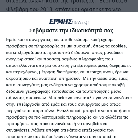
υπέβαλε αγωγή κατά της Τράπεζας. Έτσι στις 6
Φλεβάρη του 2013, οπότε και ορίστηκε το νέο
δικαστήριο, θα γίνει η συνεκδίκαση των δύο
υποθέσεων από το Πολυμελές Πρωτοδικείο του
Σεβόμαστε την ιδιωτικότητά σας
νησιού μας.
Εμείς και οι συνεργάτες μας αποθηκεύουμε και/ή έχουμε
πρόσβαση σε πληροφορίες σε μια συσκευή, όπως τα cookies,
Θυμίζουμε πως οι αγωγές αφορούν τη δανειακή
και επεξεργαζόμαστε προσωπικά δεδομένα, όπως μοναδικοί
αναγνωριστικοί και προσαρμοσμένες πληροφορίες που
σύμβαση που είχε συναφθεί μεταξύ της Τράπεζας
αποστέλλονται από μια συσκευή για εξατομικευμένες διαφημίσεις
και του Δήμου τον Ιούνιο του 2006 και αφορούσε
και περιεχόμενο, μέτρηση διαφήμισης και περιεχομένου, έρευνα
ποσό 5.500.000 Ευρώ. Η Τράπεζα διεκδικεί την
ακροατηρίου και ανάπτυξη υπηρεσιών.
Με την άδειά σας, εμείς
και οι συνεργάτες μας ενδέχεται να χρησιμοποιήσουμε ακριβή
αποπληρωμή του δανείου, όμως ο Δήμος θεωρεί
δεδομένα γεωγραφικής τοποθεσίας και ταυτοποίησης μέσω
πως η δανειακή σύμβαση είναι άκυρη, γιατί δεν
σάρωσης συσκευών. Μπορείτε να κάνετε κλικ για να συναινέσετε
προηγήθηκε προσυμβατικός έλεγχος και επιπλέον
στην επεξεργασία από εμάς και τους συνεργάτες μας όπως
περιγράφεται παραπάνω. Εναλλακτικά, μπορείτε να αποκτήσετε
δεν μπορούσαν να μπουν ως εγγύηση τα τέλη
πρόσβαση σε πιο λεπτομερείς πληροφορίες και να αλλάξετε τις
παρεπιδημούντων που κατέβαλαν οι
προτιμήσεις σας πριν συναινέσετε ή να αρνηθείτε να
επιχειρήσεις.
συναινέσετε.
Λάβετε υπόψη ότι κάποια επεξεργασία των
προσωπικών σας δεδομένων ενδέχεται να μην απαιτεί τη