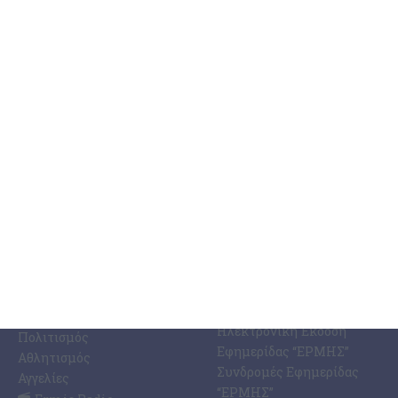
4 Αυγούστου 2026
ΚΑΤΗΓΟΡΊΕΣ
ΣΧΕΤΙΚΆ ΜΕ ΕΜΆΣ
ΕΙΔΉΣΕΩΝ
Η Εφημερίδα ΕΡΜΗΣ
Ραδιοφωνικός Σταθμός
Ζάκυνθος
Ermis Radio 91.8 fm
Ελλάδα
PRINT SHOP /
Κόσμος
Εκτυπώσεις Offset –
Κοινωνία
Digital
Οικονομία
Ηλεκτρονική Έκδοση
Πολιτισμός
Εφημερίδας “ΕΡΜΗΣ”
Αθλητισμός
Συνδρομές Εφημερίδας
Αγγελίες
“ΕΡΜΗΣ”