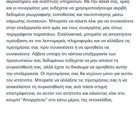
ακροατηρίου και ανάπτυξη υπηρεσιών.
Με την άδειά σας, εμείς
Κυβέρνησης και για τα θέματα της δημόσιας
και οι συνεργάτες μας ενδέχεται να χρησιμοποιήσουμε ακριβή
δεδομένα γεωγραφικής τοποθεσίας και ταυτοποίησης μέσω
Υγείας.
σάρωσης συσκευών. Μπορείτε να κάνετε κλικ για να συναινέσετε
στην επεξεργασία από εμάς και τους συνεργάτες μας όπως
Να σημειωθεί πως από το γραφείο Τύπου του κ.
περιγράφεται παραπάνω. Εναλλακτικά, μπορείτε να αποκτήσετε
πρόσβαση σε πιο λεπτομερείς πληροφορίες και να αλλάξετε τις
Κοντονή, δόθηκε στη δημοσιότητα και
προτιμήσεις σας πριν συναινέσετε ή να αρνηθείτε να
ανακοίνωση για τα θέματα της λειτουργίας του
συναινέσετε.
Λάβετε υπόψη ότι κάποια επεξεργασία των
Νοσοκομείου, που αναφέρει:
προσωπικών σας δεδομένων ενδέχεται να μην απαιτεί τη
συγκατάθεσή σας, αλλά έχετε το δικαίωμα να αρνηθείτε αυτήν
«Λαμβάνονται μέτρα και δρομολογούνται λύσεις
την επεξεργασία. Οι προτιμήσεις σας θα ισχύουν μόνο για αυτόν
για το νοσοκομείο Ζακύνθου που αφορούν τόσο
τον ιστότοπο. Μπορείτε να αλλάξετε τις προτιμήσεις σας ή να
στη στελέχωσή του σε Ιατρικό, Νοσηλευτικό και
ανακαλέσετε τη συγκατάθεσή σας ανά πάσα στιγμή
επιστρέφοντας σε αυτόν τον ιστότοπο και κάνοντας κλικ στο
Παραϊατρικό προσωπικό όσο και στην οικονομική
κουμπί "Απορρήτου" στο κάτω μέρος της ιστοσελίδας.
του ενίσχυση. Συγκεκριμένα, αναμένεται ο
διορισμός 6 γιατρών, των οποίων έχει
ολοκληρωθεί η επιλογή ενώ εκκρεμεί η επιλογή για
ακόμα 2 γιατρούς. Όσον αφορά τη στελέχωσή
του σε Νοσηλευτικό και Παραϊατρικό προσωπικό