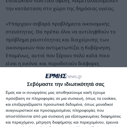
επιδιώκουν πολιτικά οφέλη, «εκμεταλλευόμενοι»
την κατάσταση στο χώρο της δημόσιας υγείας.
«Υπάρχουν σοβαρά προβλήματα οικονομικής
στενότητας. Θα πρέπει όλοι να αντιληφθούν το
πρόβλημα ρευστότητας και διαχείρισης των
οικονομικών που αντιμετωπίζει η Κυβέρνηση.
Επομένως, αυτοί που ξέρουν πολύ καλά ποια
είναι η εικόνα και πυροδοτούν διάφορες
καταστάσεις, δημιουργούν οφέλη για άλλους και
όχι για την κοινωνία για την οποία αγωνίζονται.
Σεβόμαστε την ιδιωτικότητά σας
Αναφέρομαι σε αυτούς που έχουν βρει αυτή τη
Εμείς και οι συνεργάτες μας αποθηκεύουμε και/ή έχουμε
δύσκολη στιγμή για να κάνουν αντικυβερνητικό
πρόσβαση σε πληροφορίες σε μια συσκευή, όπως τα cookies,
και πολιτικό αγώνα. Θα εκπλαγούν δυσάρεστα
και επεξεργαζόμαστε προσωπικά δεδομένα, όπως μοναδικοί
γιατί ο ελληνικός λαός αντιλαμβάνεται πολύ
αναγνωριστικοί και προσαρμοσμένες πληροφορίες που
αποστέλλονται από μια συσκευή για εξατομικευμένες διαφημίσεις
περισσότερα από όσο νομίζουν και
και περιεχόμενο, μέτρηση διαφήμισης και περιεχομένου, έρευνα
αντιλαμβάνονται το άγχος και την αγωνία της