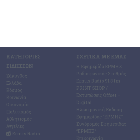
ΚΑΤΗΓΟΡΊΕΣ
ΣΧΕΤΙΚΆ ΜΕ ΕΜΆΣ
ΕΙΔΉΣΕΩΝ
Η Εφημερίδα ΕΡΜΗΣ
Ραδιοφωνικός Σταθμός
Ζάκυνθος
Ermis Radio 91.8 fm
Ελλάδα
PRINT SHOP /
Κόσμος
Εκτυπώσεις Offset –
Κοινωνία
Digital
Οικονομία
Ηλεκτρονική Έκδοση
Πολιτισμός
Εφημερίδας “ΕΡΜΗΣ”
Αθλητισμός
Συνδρομές Εφημερίδας
Αγγελίες
“ΕΡΜΗΣ”
Ermis Radio
Επικοινωνία