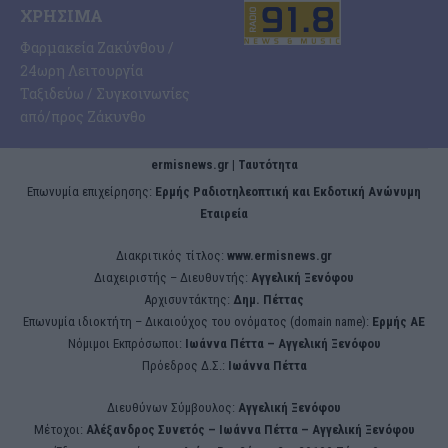
ΧΡΉΣΙΜΑ
Φαρμακεία Ζακύνθου /
24ωρη Λειτουργία
Ταξιδεύω / Συγκοινωνίες
από/προς Ζάκυνθο
ermisnews.gr | Ταυτότητα
Eπωνυμία επιχείρησης:
Ερμής Ραδιοτηλεοπτική και Εκδοτική Ανώνυμη
Εταιρεία
Διακριτικός τίτλος:
www.ermisnews.gr
Διαχειριστής – Διευθυντής:
Αγγελική Ξενόφου
Αρχισυντάκτης:
Δημ. Πέττας
Επωνυμία ιδιοκτήτη – Δικαιούχος του ονόματος (domain name):
Ερμής ΑΕ
Νόμιμοι Εκπρόσωποι:
Iωάννα Πέττα – Αγγελική Ξενόφου
Πρόεδρος Δ.Σ.:
Iωάννα Πέττα
Διευθύνων Σύμβουλος:
Αγγελική Ξενόφου
Μέτοχοι:
Αλέξανδρος Συνετός – Iωάννα Πέττα – Αγγελική Ξενόφου