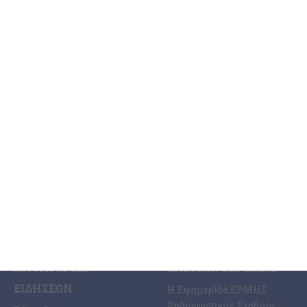
που κατηγορείται για
σεξουαλική κακοποίηση στη
Ζάκυνθο
Η καταγγελία μιας αλλοδαπής τουρίστριας και η σύλληψη ενός
επίσης αλλοδαπού τουρίστα καθώς και η προσαγωγή του, σήμερα
το μεσημέρι, στην Εισαγγελία Ζακύνθου, με διατυπωμένες
…
6 Αυγούστου 2026
ΚΑΤΗΓΟΡΊΕΣ
ΣΧΕΤΙΚΆ ΜΕ ΕΜΆΣ
ΕΙΔΉΣΕΩΝ
Η Εφημερίδα ΕΡΜΗΣ
Ραδιοφωνικός Σταθμός