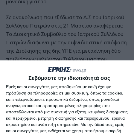
μοναδική γιατρό.
Σε ανακοίνωση που εξέδωσε το Δ.Σ του Ιατρικού
Συλλόγου Πατρών στις 21 Μαρτίου αναφέρεται:
Το Διοικητικό Συμβούλιο του Ιατρικού Συλλόγου
Πατρών διαφωνεί με την αιφνιδιαστική απόφαση
της Διοίκησης της 6ης ΥΠΕ για μετακίνηση δύο
παιδιάτρων μελών του Συλλόγου μας που
υπηρετούν σε δημόσια δομή της Πρωτοβάθμιας
Φροντίδας Υγείας (Κ.Υ. Πατρών Βορείου Τομέα)
Σεβόμαστε την ιδιωτικότητά σας
προς το Γενικό Νοσοκομείο Ζακύνθου για
Εμείς και οι συνεργάτες μας αποθηκεύουμε και/ή έχουμε
εξυπηρέτηση αναγκών του επί διημέρου.
πρόσβαση σε πληροφορίες σε μια συσκευή, όπως τα cookies,
και επεξεργαζόμαστε προσωπικά δεδομένα, όπως μοναδικοί
αναγνωριστικοί και προσαρμοσμένες πληροφορίες που
Ο Ιατρικός Σύλλογος Πατρών έχει έγκαιρα
αποστέλλονται από μια συσκευή για εξατομικευμένες διαφημίσεις
προειδοποιήσει για το πρόβλημα της
και περιεχόμενο, μέτρηση διαφήμισης και περιεχομένου, έρευνα
υποστελέχωσης ιατρικού προσωπικού, λόγω
ακροατηρίου και ανάπτυξη υπηρεσιών.
Με την άδειά σας, εμείς
και οι συνεργάτες μας ενδέχεται να χρησιμοποιήσουμε ακριβή
μαζικών παραιτήσεων, στο Νοσοκομείο