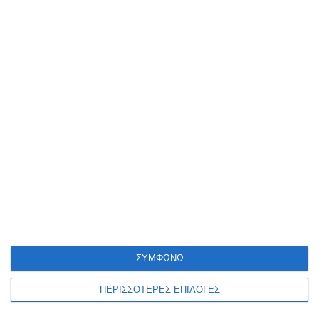
ΖΆΚΥΝΘΟΣ
Ελεύθερος με περιοριστικούς
όρους ο Ιταλός που
κατηγορείται για βιασμό στη
Ζάκυνθο
Τα σκαλιά του δικαστηρίου ανέβηκε σήμερα ο 20χρονος Ιταλός ο
οποίος κατηγορείται για βιασμό μιας αλλοδαπής τουρίστριας από
την Ιταλία που γνώρισε σε νυχτερινό καμπάνια
…
6 Αυγούστου 2026
ΣΥΜΦΩΝΩ
ΠΕΡΙΣΣΟΤΕΡΕΣ ΕΠΙΛΟΓΕΣ