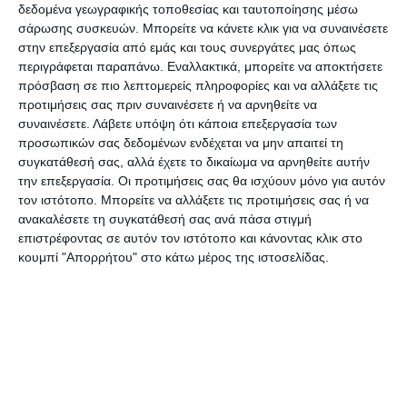
δεδομένα γεωγραφικής τοποθεσίας και ταυτοποίησης μέσω
Ζακύνθου και έχει ζητήσει από την 6η ΥΠΕ να
σάρωσης συσκευών. Μπορείτε να κάνετε κλικ για να συναινέσετε
καταβληθεί κάθε προσπάθεια για την επίλυση του
στην επεξεργασία από εμάς και τους συνεργάτες μας όπως
περιγράφεται παραπάνω. Εναλλακτικά, μπορείτε να αποκτήσετε
προβλήματος με λύσεις που θα έχουν
πρόσβαση σε πιο λεπτομερείς πληροφορίες και να αλλάξετε τις
μακροπρόθεσμη βάση.
προτιμήσεις σας πριν συναινέσετε ή να αρνηθείτε να
συναινέσετε.
Λάβετε υπόψη ότι κάποια επεξεργασία των
προσωπικών σας δεδομένων ενδέχεται να μην απαιτεί τη
Οι μετακινήσεις ιατρικού δυναμικού από
συγκατάθεσή σας, αλλά έχετε το δικαίωμα να αρνηθείτε αυτήν
πρωτοβάθμιες και δευτεροβάθμιες δημόσιες
την επεξεργασία. Οι προτιμήσεις σας θα ισχύουν μόνο για αυτόν
δομές της περιοχής μας, μας βρίσκουν κάθετα
τον ιστότοπο. Μπορείτε να αλλάξετε τις προτιμήσεις σας ή να
ανακαλέσετε τη συγκατάθεσή σας ανά πάσα στιγμή
αντίθετους διότι αποδυναμώνουν την παροχή
επιστρέφοντας σε αυτόν τον ιστότοπο και κάνοντας κλικ στο
υπηρεσιών υγείας σε τοπικό επίπεδο, προκαλούν
κουμπί "Απορρήτου" στο κάτω μέρος της ιστοσελίδας.
κενά στην εξυπηρέτηση των ασθενών και την
άσκοπη ταλαιπωρία τους.
Καλούμε την 6η ΥΠΕ να ανακαλέσει την απόφασή
της, καθώς πρέπει να σταματήσει αυτή η τακτική
των αιφνιδιαστικών μετακινήσεων που