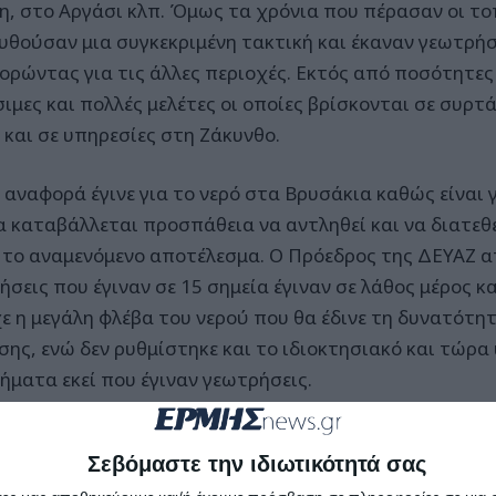
η, στο Αργάσι κλπ. Όμως τα χρόνια που πέρασαν οι το
υθούσαν μια συγκεκριμένη τακτική και έκαναν γεωτρήσ
ορώντας για τις άλλες περιοχές. Εκτός από ποσότητε
σιμες και πολλές μελέτες οι οποίες βρίσκονται σε συρ
 και σε υπηρεσίες στη Ζάκυνθο.
ή αναφορά έγινε για το νερό στα Βρυσάκια καθώς είναι 
α καταβάλλεται προσπάθεια να αντληθεί και να διατεθε
 το αναμενόμενο αποτέλεσμα. Ο Πρόεδρος της ΔΕΥΑΖ α
σεις που έγιναν σε 15 σημεία έγιναν σε λάθος μέρος κα
ε η μεγάλη φλέβα του νερού που θα έδινε τη δυνατότη
σης, ενώ δεν ρυθμίστηκε και το ιδιοκτησιακό και τώρ
ήματα εκεί που έγιναν γεωτρήσεις.
Σεβόμαστε την ιδιωτικότητά σας