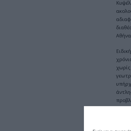
Κυψέλ
ακολο
αδιαφ
διαθέ
Αθήνα
Ειδικ
χρόνι
χωρίς
γεωτρή
υπήρχ
άντλη
προβλ