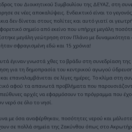
εδρος του Διοικητικού Συμβουλίου της ΔΕΥΑΖ, στη συνε
ρησε σε νέες αποκαλύψεις. Ενδεικτικό είναι το γεγονός
κια δεν δίνεται στους πολίτες και αυτό γιατί οι γεωτρ
αφορετικό σημείο από εκείνο που υπήρχε μεγάλη ποσότ
ίστηκε μεγάλη γεώτρηση στον Πλάνο με δυναμικότητα 
 ήταν σφραγισμένη εδώ και 15 χρόνια!
υτά έγιναν γνωστά χθες το βράδυ στη συνεδρίαση της
ηση για τη δημοπρασία του κεντρικού αγωγού ύδρευση
 και επαναλαμβάνεται σε λίγες ημέρες. Το κλίμα στη σ
τικό αφού τα απανωτά προβλήματα που παρουσιάζοντ
υπεύθυνες αρχές να εφαρμόσουν το πρόγραμμα που έχου
 νερό σε όλο το νησί.
να με όσα αναφέρθηκαν, ποσότητες νερού και μάλιστ
ουν σε πολλά σημεία της Ζακύνθου όπως στο Ακρωτήρι