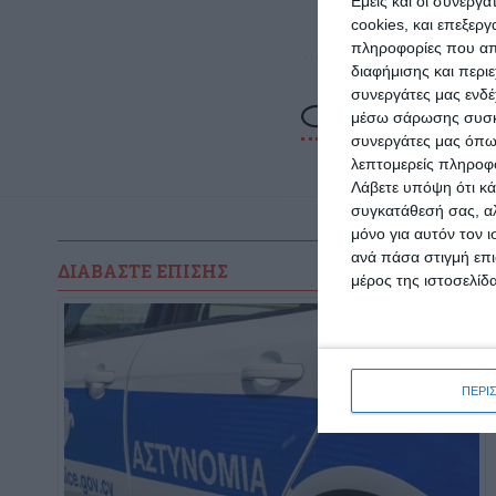
Εμείς και οι συνεργ
cookies, και επεξε
πληροφορίες που απο
διαφήμισης και περι
συνεργάτες μας ενδέ
μέσω σάρωσης συσκευ
συνεργάτες μας όπω
λεπτομερείς πληροφορ
Λάβετε υπόψη ότι κά
συγκατάθεσή σας, αλ
μόνο για αυτόν τον 
ανά πάσα στιγμή επι
ΔΙΑΒΆΣΤΕ ΕΠΊΣΗΣ
μέρος της ιστοσελίδα
ΠΕΡΙ