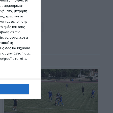
 συσκευή, όπως τα
προσαρμοσμένες
ιεχόμενο, μέτρηση
ς, εμείς και οι
και ταυτοποίησης
ό εμάς και τους
Αφήστε ένα σχόλιο
σβαση σε πιο
τε να συναινέσετε.
αιτεί τη
εις σας θα ισχύουν
 τη συγκατάθεσή σας
ορρήτου" στο κάτω