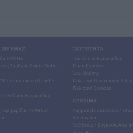
 ΜΕ ΕΜΆΣ
ΤΑΥΤΌΤΗΤΑ
ίδα ΕΡΜΗΣ
Ταυτότητα Εφημερίδας
κός Σταθμός Ermis Radio
Ποιοι Είμαστε
Όροι Χρήσης
P / Εκτυπώσεις Offset –
Πολιτική Προστασίας Δεδο
Πολιτική Cookies
ική Έκδοση Εφημερίδας
ΧΡΉΣΙΜΑ
ς Εφημερίδας “ΕΡΜΗΣ”
Φαρμακεία Ζακύνθου / 24ω
ία
Λειτουργία
Ταξιδεύω / Συγκοινωνίες α
Ζάκυνθο