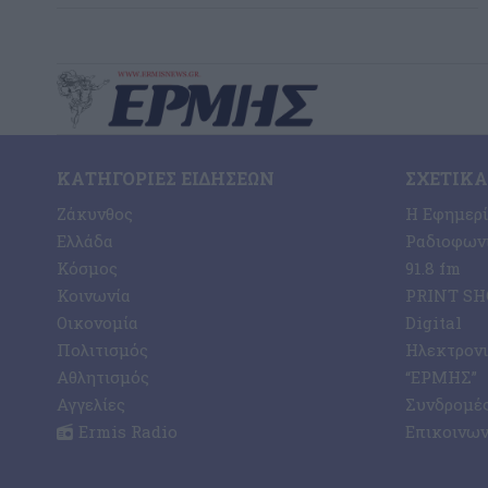
ΚΑΤΗΓΟΡΊΕΣ ΕΙΔΉΣΕΩΝ
ΣΧΕΤΙΚΆ
Ζάκυνθος
Η Εφημερ
Ελλάδα
Ραδιοφωνι
Κόσμος
91.8 fm
Κοινωνία
PRINT SHO
Οικονομία
Digital
Πολιτισμός
Ηλεκτρον
Αθλητισμός
“ΕΡΜΗΣ”
Αγγελίες
Συνδρομέ
Ermis Radio
Επικοινων