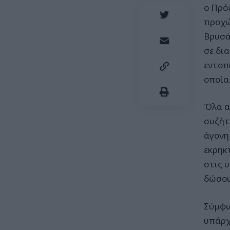
ο Πρό
προχώ
Βρυσά
σε δι
εντοπ
οποία
Όλα α
συζήτ
άγονη
εκρηκ
στις 
δώσουν
Σύμφω
υπάρχ