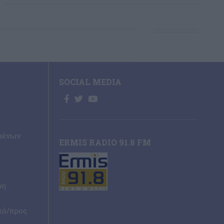
SOCIAL MEDIA
μένων
ERMIS RADIO 91.8 FM
ρη
πό/προς