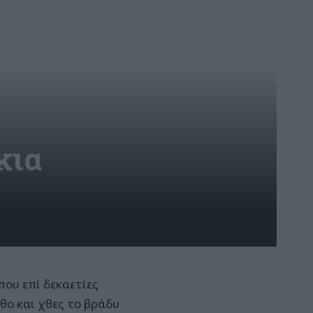
κια
που επί δεκαετίες
θο και χθες το βράδυ