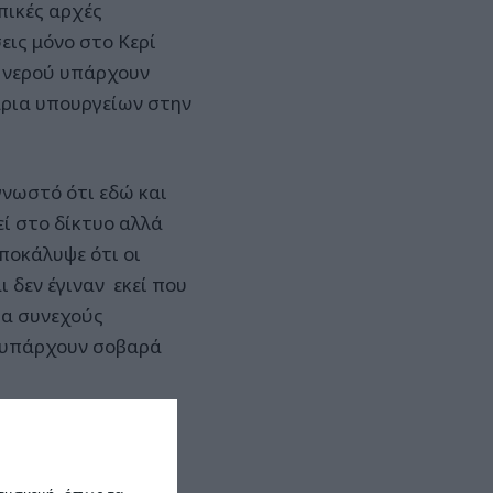
πικές αρχές
εις μόνο στο Κερί
ς νερού υπάρχουν
τάρια υπουργείων στην
γνωστό ότι εδώ και
ί στο δίκτυο αλλά
ποκάλυψε ότι οι
ι δεν έγιναν εκεί που
τα συνεχούς
α υπάρχουν σοβαρά