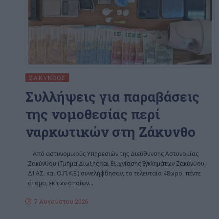
ΖΆΚΥΝΘΟΣ
Συλλήψεις για παραβάσεις
της νομοθεσίας περί
ναρκωτικών στη Ζάκυνθο
Από αστυνομικούς Υπηρεσιών της Διεύθυνσης Αστυνομίας
Ζακύνθου (Τμήμα Δίωξης και Εξιχνίασης Εγκλημάτων Ζακύνθου,
ΔΙ.ΑΣ. και Ο.Π.Κ.Ε.) συνελήφθησαν, το τελευταίο 48ωρο, πέντε
άτομα, εκ των οποίων
…
7 Αυγούστου 2026