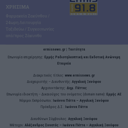
ΧΡΉΣΙΜΑ
Φαρμακεία Ζακύνθου /
24ωρη Λειτουργία
Ταξιδεύω / Συγκοινωνίες
από/προς Ζάκυνθο
ermisnews.gr | Ταυτότητα
Eπωνυμία επιχείρησης:
Ερμής Ραδιοτηλεοπτική και Εκδοτική Ανώνυμη
Εταιρεία
Διακριτικός τίτλος:
www.ermisnews.gr
Διαχειριστής – Διευθυντής:
Αγγελική Ξενόφου
Αρχισυντάκτης:
Δημ. Πέττας
Επωνυμία ιδιοκτήτη – Δικαιούχος του ονόματος (domain name):
Ερμής ΑΕ
Νόμιμοι Εκπρόσωποι:
Iωάννα Πέττα – Αγγελική Ξενόφου
Πρόεδρος Δ.Σ.:
Iωάννα Πέττα
Διευθύνων Σύμβουλος:
Αγγελική Ξενόφου
Μέτοχοι:
Αλέξανδρος Συνετός – Iωάννα Πέττα – Αγγελική Ξενόφου