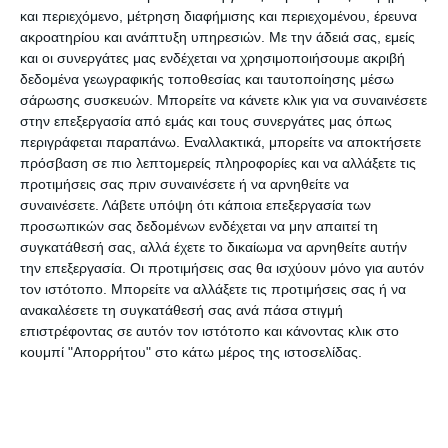
και περιεχόμενο, μέτρηση διαφήμισης και περιεχομένου, έρευνα
ακροατηρίου και ανάπτυξη υπηρεσιών.
Με την άδειά σας, εμείς
«Οι Έλληνες με το ζόρι θα κάνουν διακοπές για
και οι συνεργάτες μας ενδέχεται να χρησιμοποιήσουμε ακριβή
λίγες ημέρες μέσα στον Αύγουστο, ενώ μεγάλο
δεδομένα γεωγραφικής τοποθεσίας και ταυτοποίησης μέσω
σάρωσης συσκευών. Μπορείτε να κάνετε κλικ για να συναινέσετε
πλήγμα αποτελεί το γεγονός ότι κόπηκαν τα
στην επεξεργασία από εμάς και τους συνεργάτες μας όπως
επιδοτούμενα προγράμματα διακοπών»
περιγράφεται παραπάνω. Εναλλακτικά, μπορείτε να αποκτήσετε
σχολίασε, ενώ για τους Ευρωπαίους ανέφερε πως
πρόσβαση σε πιο λεπτομερείς πληροφορίες και να αλλάξετε τις
προτιμήσεις σας πριν συναινέσετε ή να αρνηθείτε να
στρέφονται στις μεγάλες μονάδες.
συναινέσετε.
Λάβετε υπόψη ότι κάποια επεξεργασία των
προσωπικών σας δεδομένων ενδέχεται να μην απαιτεί τη
«Το κράτος δεν κάνει κάτι για να στηρίξει τις
συγκατάθεσή σας, αλλά έχετε το δικαίωμα να αρνηθείτε αυτήν
μικρές και μεσαίες επιχειρήσεις και ακόμη και τα
την επεξεργασία. Οι προτιμήσεις σας θα ισχύουν μόνο για αυτόν
τον ιστότοπο. Μπορείτε να αλλάξετε τις προτιμήσεις σας ή να
χρηματοδοτούμενα προγράμματα δεν μπορούν
ανακαλέσετε τη συγκατάθεσή σας ανά πάσα στιγμή
να αξιοποιηθούν! Δυστυχώς, αφήνουν τον κλάδο
επιστρέφοντας σε αυτόν τον ιστότοπο και κάνοντας κλικ στο
μας να αργοπεθαίνει!» δήλωσε, τονίζοντας πως οι
κουμπί "Απορρήτου" στο κάτω μέρος της ιστοσελίδας.
επιχειρήσεις του κλάδου στηρίζουν και τις
υπόλοιπες τουριστικές επιχειρήσεις σε μια
περιοχή.