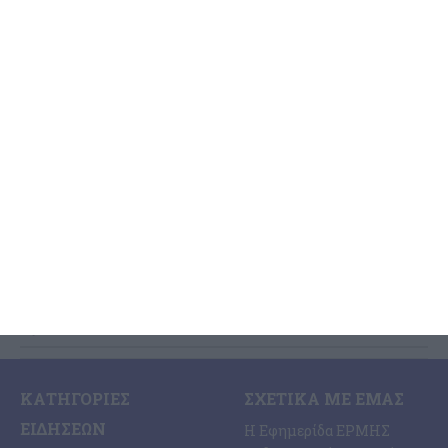
να πνίγηκε στις Μυζήθρες
Ζακύνθου
Τις μεσημβρινές ώρες χθες, ενημερώθηκε η Λιμενική Αρχή της
Ζακύνθου για την ύπαρξη ενός 57χρονου αλλοδαπού επιβάτη
(υπήκοο Μ. Βρετανίας) ενός επιβατηγού-τουριστικού (Ε/Γ-Τ/Ρ)
σκάφους, ο
…
7 Αυγούστου 2026
ΚΑΤΗΓΟΡΊΕΣ
ΣΧΕΤΙΚΆ ΜΕ ΕΜΆΣ
ΕΙΔΉΣΕΩΝ
Η Εφημερίδα ΕΡΜΗΣ