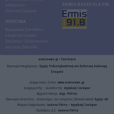
ERMIS RADIO 91.8 FM
Δεδομένων
Πολιτική Cookies
ΧΡΉΣΙΜΑ
Φαρμακεία Ζακύνθου /
24ωρη Λειτουργία
Ταξιδεύω / Συγκοινωνίες
από/προς Ζάκυνθο
ermisnews.gr | Ταυτότητα
Eπωνυμία επιχείρησης:
Ερμής Ραδιοτηλεοπτική και Εκδοτική Ανώνυμη
Εταιρεία
Διακριτικός τίτλος:
www.ermisnews.gr
Διαχειριστής – Διευθυντής:
Αγγελική Ξενόφου
Αρχισυντάκτης:
Δημ. Πέττας
Επωνυμία ιδιοκτήτη – Δικαιούχος του ονόματος (domain name):
Ερμής ΑΕ
Νόμιμοι Εκπρόσωποι:
Iωάννα Πέττα – Αγγελική Ξενόφου
Πρόεδρος Δ.Σ.:
Iωάννα Πέττα