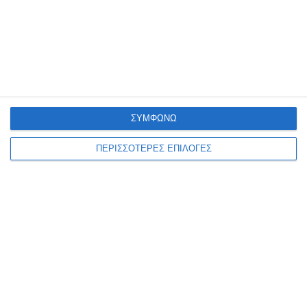
8 Αυγούστου 2026
ΣΥΜΦΩΝΩ
ΠΕΡΙΣΣΟΤΕΡΕΣ ΕΠΙΛΟΓΕΣ
ΑΘΛΗΤΙΣΜΌΣ
ΖΆΚΥΝΘΟΣ
0-0 με την ιστορική Λάρισα ο
ΑΠΣ στο Καρπενήσι
Η Ζάκυνθος έδωσε το πρώτο δυνατό φιλικό τεστ της θερινής
προετοιμασίας της στο Καρπενήσι, όπου πραγματοποιεί το βασικό