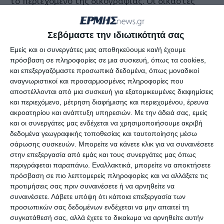
το περιεχόμενο της δικογραφίας. Οι δικαστές
επέμεναν ότι δεν είναι δυνατό να δοθούν άλλες
αναβολές και τελικά ορίστηκε τακτική δικάσιμος
Σεβόμαστε την ιδιωτικότητά σας
στις 30 Σεπτεμβρίου 2013.
Εμείς και οι συνεργάτες μας αποθηκεύουμε και/ή έχουμε
πρόσβαση σε πληροφορίες σε μια συσκευή, όπως τα cookies,
Κατηγορούμενοι είναι οι αιρετοί του
και επεξεργαζόμαστε προσωπικά δεδομένα, όπως μοναδικοί
αναγνωριστικοί και προσαρμοσμένες πληροφορίες που
Καποδιστριακού Δήμου Αλυκών της χρονικής
αποστέλλονται από μια συσκευή για εξατομικευμένες διαφημίσεις
εκείνης περιόδου και το ύψος των εικονικών
και περιεχόμενο, μέτρηση διαφήμισης και περιεχομένου, έρευνα
τιμολογίων που πληρώθηκαν είναι 1.000.000
ακροατηρίου και ανάπτυξη υπηρεσιών.
Με την άδειά σας, εμείς
και οι συνεργάτες μας ενδέχεται να χρησιμοποιήσουμε ακριβή
ευρώ περίπου.
δεδομένα γεωγραφικής τοποθεσίας και ταυτοποίησης μέσω
σάρωσης συσκευών. Μπορείτε να κάνετε κλικ για να συναινέσετε
Από τη χθεσινή δίκη απουσίαζαν μάρτυρες
στην επεξεργασία από εμάς και τους συνεργάτες μας όπως
κατηγορίας που είναι εκλεγμένοι σήμερα στην
περιγράφεται παραπάνω. Εναλλακτικά, μπορείτε να αποκτήσετε
πρόσβαση σε πιο λεπτομερείς πληροφορίες και να αλλάξετε τις
αυτοδιοίκηση και το δικαστήριο όρισε τη βίαιη
προτιμήσεις σας πριν συναινέσετε ή να αρνηθείτε να
προσαγωγή τους.
συναινέσετε.
Λάβετε υπόψη ότι κάποια επεξεργασία των
προσωπικών σας δεδομένων ενδέχεται να μην απαιτεί τη
συγκατάθεσή σας, αλλά έχετε το δικαίωμα να αρνηθείτε αυτήν