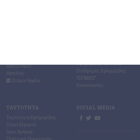
ΚΑΤΗΓΟΡΊΕΣ
ΣΧΕΤΙΚΆ ΜΕ ΕΜΆΣ
ΕΙΔΉΣΕΩΝ
Η Εφημερίδα ΕΡΜΗΣ
Ραδιοφωνικός Σταθμός
Ζάκυνθος
Ermis Radio 91.8 fm
Ελλάδα
PRINT SHOP /
Κόσμος
Εκτυπώσεις Offset –
Κοινωνία
Digital
Οικονομία
Ηλεκτρονική Έκδοση
Πολιτισμός
Εφημερίδας “ΕΡΜΗΣ”
Αθλητισμός
Συνδρομές Εφημερίδας
Αγγελίες
“ΕΡΜΗΣ”
Ermis Radio
Επικοινωνία
ΤΑΥΤΌΤΗΤΑ
SOCIAL MEDIA
Ταυτότητα Εφημερίδας
Ποιοι Είμαστε
Όροι Χρήσης
Πολιτική Προστασίας