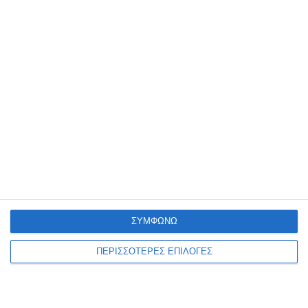
Διονύσιος Ακτύπης: Η
ανάπλαση της παραλίας του
Αργασίου Ζακύνθου, γίνεται
πραγματικότητα!
Ο Βουλευτής Ζακύνθου, Διονύσιος Ακτύπης, προέβη στην
ακόλουθη ανακοίνωση: Η ανάπλαση της παραλίας του Αργασίου
γίνεται πραγματικότητα! «Σήμερα είναι μια ιδιαίτερα σημαντική
ημέρα για τη
…
6 Αυγούστου 2026
ΣΥΜΦΩΝΩ
ΠΕΡΙΣΣΟΤΕΡΕΣ ΕΠΙΛΟΓΕΣ