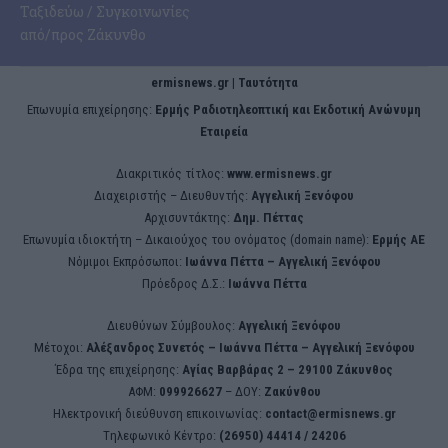
Ταξιδεύω / Συγκοινωνίες
από/προς Ζάκυνθο
ermisnews.gr | Ταυτότητα
Eπωνυμία επιχείρησης:
Ερμής Ραδιοτηλεοπτική και Εκδοτική Ανώνυμη
Εταιρεία
Διακριτικός τίτλος:
www.ermisnews.gr
Διαχειριστής – Διευθυντής:
Αγγελική Ξενόφου
Αρχισυντάκτης:
Δημ. Πέττας
Επωνυμία ιδιοκτήτη – Δικαιούχος του ονόματος (domain name):
Ερμής ΑΕ
Νόμιμοι Εκπρόσωποι:
Iωάννα Πέττα – Αγγελική Ξενόφου
Πρόεδρος Δ.Σ.:
Iωάννα Πέττα
Διευθύνων Σύμβουλος:
Αγγελική Ξενόφου
Μέτοχοι:
Αλέξανδρος Συνετός – Iωάννα Πέττα – Αγγελική Ξενόφου
Έδρα της επιχείρησης:
Aγίας Βαρβάρας 2 – 29100 Ζάκυνθος
ΑΦΜ:
099926627
– ΔΟΥ:
Ζακύνθου
Ηλεκτρονική διεύθυνση επικοινωνίας:
contact@ermisnews.gr
Tηλεφωνικό Κέντρο:
(26950) 44414 / 24206