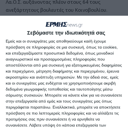
Λα.Ο.Σ. αυξάνοντας πλέον στους 64 τους
ανεξάρτητους βουλευτές του Κοινοβουλίου.
Σεβόμαστε την ιδιωτικότητά σας
Μέχρι την ψηφοφορία οι ανεξάρτητοι ήταν 18 και
Εμείς και οι συνεργάτες μας αποθηκεύουμε και/ή έχουμε
πρόσβαση σε πληροφορίες σε μια συσκευή, όπως τα cookies,
σε αυτούς προστέθηκε και ο Αργύρης Λαφαζάνης,
και επεξεργαζόμαστε προσωπικά δεδομένα, όπως μοναδικοί
που αποχώρησε μόνος του από την ΚΟ του
αναγνωριστικοί και προσαρμοσμένες πληροφορίες που
ΠΑΣΟΚ πριν επιλέξει να απουσιάσει από την
αποστέλλονται από μια συσκευή για εξατομικευμένες διαφημίσεις
και περιεχόμενο, μέτρηση διαφήμισης και περιεχομένου, έρευνα
ψηφοφορία για το νέο μνημόνιο.
ακροατηρίου και ανάπτυξη υπηρεσιών.
Με την άδειά σας, εμείς
και οι συνεργάτες μας ενδέχεται να χρησιμοποιήσουμε ακριβή
Η ΝΔ έρχεται πλέον τρίτο κόμμα, καθώς από
δεδομένα γεωγραφικής τοποθεσίας και ταυτοποίησης μέσω
τους 83, που είχε περιορίστηκε τώρα στους 62,
σάρωσης συσκευών. Μπορείτε να κάνετε κλικ για να συναινέσετε
στην επεξεργασία από εμάς και τους συνεργάτες μας όπως
ενώ σημαντικές απώλειες κατέγραψε και το
περιγράφεται παραπάνω. Εναλλακτικά, μπορείτε να αποκτήσετε
ΠΑΣΟΚ, του οποίου η δύναμη μειώθηκε στις 131
πρόσβαση σε πιο λεπτομερείς πληροφορίες και να αλλάξετε τις
έδρες.
προτιμήσεις σας πριν συναινέσετε ή να αρνηθείτε να
συναινέσετε.
Λάβετε υπόψη ότι κάποια επεξεργασία των