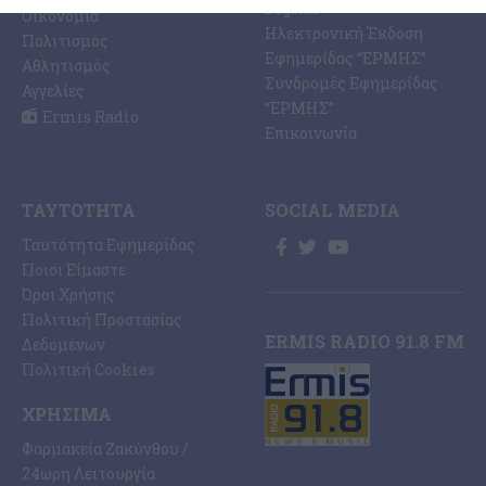
Digital
Οικονομία
Ηλεκτρονική Έκδοση
Πολιτισμός
Εφημερίδας “ΕΡΜΗΣ”
Αθλητισμός
Συνδρομές Εφημερίδας
Αγγελίες
“ΕΡΜΗΣ”
Ermis Radio
Επικοινωνία
ΤΑΥΤΌΤΗΤΑ
SOCIAL MEDIA
Ταυτότητα Εφημερίδας
Ποιοι Είμαστε
Όροι Χρήσης
Πολιτική Προστασίας
ERMIS RADIO 91.8 FM
Δεδομένων
Πολιτική Cookies
ΧΡΉΣΙΜΑ
Φαρμακεία Ζακύνθου /
24ωρη Λειτουργία