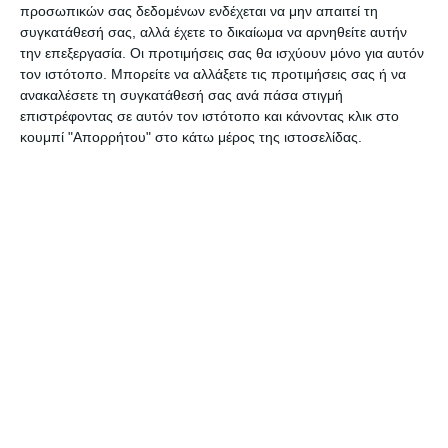
προσωπικών σας δεδομένων ενδέχεται να μην απαιτεί τη
Αλλά και ο Λα.Ο.Σ. βρίσκεται τώρα στις 16 έδρες,
συγκατάθεσή σας, αλλά έχετε το δικαίωμα να αρνηθείτε αυτήν
μετά τη διαγραφή των Μάκη Βορίδη και Άδωνι
την επεξεργασία. Οι προτιμήσεις σας θα ισχύουν μόνο για αυτόν
τον ιστότοπο. Μπορείτε να αλλάξετε τις προτιμήσεις σας ή να
Γεωργιάδη, που ψήφισαν το νέο μνημόνιο .
ανακαλέσετε τη συγκατάθεσή σας ανά πάσα στιγμή
επιστρέφοντας σε αυτόν τον ιστότοπο και κάνοντας κλικ στο
Αμετάβλητες έμειναν οι δυνάμεις των δύο
κουμπί "Απορρήτου" στο κάτω μέρος της ιστοσελίδας.
κομμάτων της αριστεράς, με το ΚΚΕ να έχει 21
έδρες και τον ΣΥΡΙΖΑ 9.
Αφήστε ένα σχόλιο
ΔΙΑΒΆΣΤΕ ΕΠΊΣΗΣ