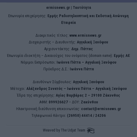
ermisnews.gr | Ταυτότητα
Eπωνυμία επιχείρησης:
Ερμής Ραδιοτηλεοπτική και Εκδοτική Ανώνυμη
Εταιρεία
Διακριτικός τίτλος:
www.ermisnews.gr
Διαχειριστής – Διευθυντής:
Αγγελική Ξενόφου
Αρχισυντάκτης:
Δημ. Πέττας
Επωνυμία ιδιοκτήτη – Δικαιούχος του ονόματος (domain name):
Ερμής ΑΕ
Νόμιμοι Εκπρόσωποι:
Iωάννα Πέττα – Αγγελική Ξενόφου
Πρόεδρος Δ.Σ.:
Iωάννα Πέττα
Διευθύνων Σύμβουλος:
Αγγελική Ξενόφου
Μέτοχοι:
Αλέξανδρος Συνετός – Iωάννα Πέττα – Αγγελική Ξενόφου
Έδρα της επιχείρησης:
Aγίας Βαρβάρας 2 – 29100 Ζάκυνθος
ΑΦΜ:
099926627
– ΔΟΥ:
Ζακύνθου
Ηλεκτρονική διεύθυνση επικοινωνίας:
contact@ermisnews.gr
Tηλεφωνικό Κέντρο:
(26950) 44414 / 24206
Weaved by
The Udjat Team