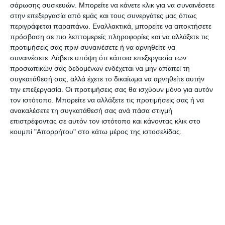
σάρωσης συσκευών. Μπορείτε να κάνετε κλικ για να συναινέσετε
αποφάσεις που αφορούν κυκλοφοριακές
στην επεξεργασία από εμάς και τους συνεργάτες μας όπως
ρυθμίσεις.
περιγράφεται παραπάνω. Εναλλακτικά, μπορείτε να αποκτήσετε
πρόσβαση σε πιο λεπτομερείς πληροφορίες και να αλλάξετε τις
προτιμήσεις σας πριν συναινέσετε ή να αρνηθείτε να
Οι επιχειρηματίες της περιοχής πάντως, δεν
συναινέσετε.
Λάβετε υπόψη ότι κάποια επεξεργασία των
κρύβουν την απογοήτευσή τους για το γεγονός
προσωπικών σας δεδομένων ενδέχεται να μην απαιτεί τη
συγκατάθεσή σας, αλλά έχετε το δικαίωμα να αρνηθείτε αυτήν
ότι δεν έχει αναληφθεί καμία πρωτοβουλία από
την επεξεργασία. Οι προτιμήσεις σας θα ισχύουν μόνο για αυτόν
τον Αντιπεριφερειάρχη, ενώ ο Εμπορικός
τον ιστότοπο. Μπορείτε να αλλάξετε τις προτιμήσεις σας ή να
Σύλλογος έχει εδώ και καιρό στα χέρια του τη
ανακαλέσετε τη συγκατάθεσή σας ανά πάσα στιγμή
επιστρέφοντας σε αυτόν τον ιστότοπο και κάνοντας κλικ στο
γνωμοδότηση του Συνηγόρου του Πολίτη, που επί
κουμπί "Απορρήτου" στο κάτω μέρος της ιστοσελίδας.
της ουσίας χαρακτηρίζει ως παράνομη την
απόφαση που πήρε ο Δήμος για την πεζοδρόμηση.
Τη διένεξη μεταξύ Δήμου και Περιφέρειας για την
Αλεξάνδρου Ρώμα πάντως, τροφοδότησε με
πρόσφατες δηλώσεις του στον -Ε- και ο
Αντιδήμαρχος Διονύσης Κυβετός, ο οποίος