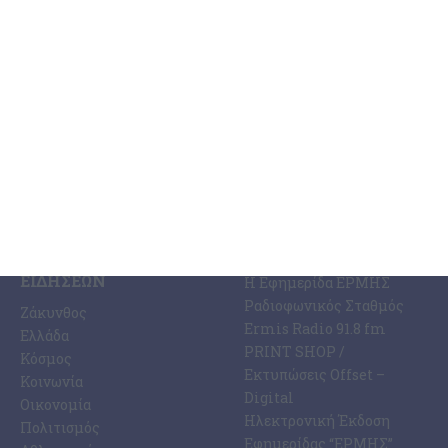
υδρομεταφορέων εναντίον όσων διαθέτουν φορτηγά οχήματα
δημόσιας χρήσης, έγινε
…
4 Αυγούστου 2026
ΚΑΤΗΓΟΡΊΕΣ
ΣΧΕΤΙΚΆ ΜΕ ΕΜΆΣ
ΕΙΔΉΣΕΩΝ
Η Εφημερίδα ΕΡΜΗΣ
Ραδιοφωνικός Σταθμός
Ζάκυνθος
Ermis Radio 91.8 fm
Ελλάδα
PRINT SHOP /
Κόσμος
Εκτυπώσεις Offset –
Κοινωνία
Digital
Οικονομία
Ηλεκτρονική Έκδοση
Πολιτισμός
Εφημερίδας “ΕΡΜΗΣ”