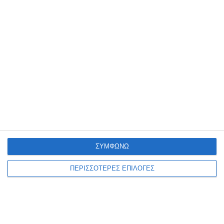
5 Αυγούστου 2026
ΣΥΜΦΩΝΩ
ΖΆΚΥΝΘΟΣ
ΠΕΡΙΣΣΟΤΕΡΕΣ ΕΠΙΛΟΓΕΣ
Πνίγηκε 75χρονος
Ζακυνθινός στο Λαγανά
Ζακύνθου