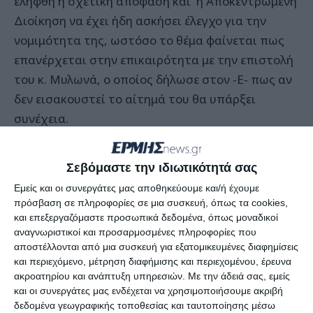
ελήφθη η σχετική απόφαση και η Αποκεντρωμένη
Διοίκηση να έχει ήδη ασκήσει έλεγχο για την
νομιμότητα της, ωστόσο το θέμα φαίνεται πως
επανέρχεται στην επικαιρότητα με την επιστολή
του κ. Μυλωνά, ο οποίος δήλωσε στον -Ε- πως αν
δεν εισακουστεί το αίτημά του θα υπάρξει
συνέχεια.
Κατά καιρούς έχουν ακουστεί πολλά ως προς την
Σεβόμαστε την ιδιωτικότητά σας
νομιμότητα της απόφασης που πήρε το Δημοτικό
Εμείς και οι συνεργάτες μας αποθηκεύουμε και/ή έχουμε
Συμβούλιο, κυρίως για το γεγονός ότι η
πρόσβαση σε πληροφορίες σε μια συσκευή, όπως τα cookies,
πεζοδρόμηση αποτελούσε τμήμα μιας
και επεξεργαζόμαστε προσωπικά δεδομένα, όπως μοναδικοί
ολοκληρωμένης κυκλοφοριακής μελέτης για την
αναγνωριστικοί και προσαρμοσμένες πληροφορίες που
αποστέλλονται από μια συσκευή για εξατομικευμένες διαφημίσεις
Πόλη, η οποία δεν έχει ολοκληρωθεί. Επιπλέον,
και περιεχόμενο, μέτρηση διαφήμισης και περιεχομένου, έρευνα
τίθεται και το ζήτημα για το ποιος έχει την
ακροατηρίου και ανάπτυξη υπηρεσιών.
Με την άδειά σας, εμείς
αρμοδιότητα για τον συγκεκριμένο δρόμο αλλά
και οι συνεργάτες μας ενδέχεται να χρησιμοποιήσουμε ακριβή
δεδομένα γεωγραφικής τοποθεσίας και ταυτοποίησης μέσω
και για το ποιος έχει την ευθύνη για τις