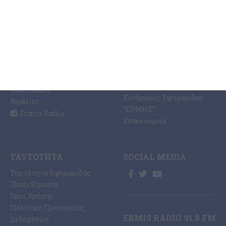
ΕΙΔΉΣΕΩΝ
Η Εφημερίδα ΕΡΜΗΣ
Ραδιοφωνικός Σταθμός
Ζάκυνθος
Ermis Radio 91.8 fm
Ελλάδα
PRINT SHOP /
Κόσμος
Εκτυπώσεις Offset –
Κοινωνία
Digital
Οικονομία
Ηλεκτρονική Έκδοση
Πολιτισμός
Εφημερίδας “ΕΡΜΗΣ”
Αθλητισμός
Συνδρομές Εφημερίδας
Αγγελίες
“ΕΡΜΗΣ”
Ermis Radio
Επικοινωνία
ΤΑΥΤΌΤΗΤΑ
SOCIAL MEDIA
Ταυτότητα Εφημερίδας
Ποιοι Είμαστε
Όροι Χρήσης
Πολιτική Προστασίας
ERMIS RADIO 91.8 FM
Δεδομένων