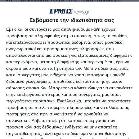
Όταν κλήθηκε η Πυροσβεστική υπηρεσία για να
βοηθήσει με τον εξοπλισμό της, ήδη ο άνδρας
Σεβόμαστε την ιδιωτικότητά σας
μεταφερόταν στο Νοσοκομείο.
Εμείς και οι συνεργάτες μας αποθηκεύουμε και/ή έχουμε
πρόσβαση σε πληροφορίες σε μια συσκευή, όπως τα cookies,
Τέτοιου είδους ατυχήματα θεωρούνται πολύ
και επεξεργαζόμαστε προσωπικά δεδομένα, όπως μοναδικοί
αναγνωριστικοί και προσαρμοσμένες πληροφορίες που
σοβαρά και σπάνια τα θύματα καταφέρνουν να
αποστέλλονται από μια συσκευή για εξατομικευμένες διαφημίσεις
επιβιώσουν όταν πλακωθούν από τρακτέρ.
και περιεχόμενο, μέτρηση διαφήμισης και περιεχομένου, έρευνα
ακροατηρίου και ανάπτυξη υπηρεσιών.
Με την άδειά σας, εμείς
και οι συνεργάτες μας ενδέχεται να χρησιμοποιήσουμε ακριβή
Ο 52χρονος προς το παρόν είναι καλά και οι
δεδομένα γεωγραφικής τοποθεσίας και ταυτοποίησης μέσω
επόμενες ημέρες θα δείξουν αν ξέφυγε τον
σάρωσης συσκευών. Μπορείτε να κάνετε κλικ για να συναινέσετε
κίνδυνο.
στην επεξεργασία από εμάς και τους συνεργάτες μας όπως
περιγράφεται παραπάνω. Εναλλακτικά, μπορείτε να αποκτήσετε
πρόσβαση σε πιο λεπτομερείς πληροφορίες και να αλλάξετε τις
Εμείς του ευχόμαστε ταχεία ανάρρωση.
προτιμήσεις σας πριν συναινέσετε ή να αρνηθείτε να
συναινέσετε.
Λάβετε υπόψη ότι κάποια επεξεργασία των
προσωπικών σας δεδομένων ενδέχεται να μην απαιτεί τη
συγκατάθεσή σας, αλλά έχετε το δικαίωμα να αρνηθείτε αυτήν