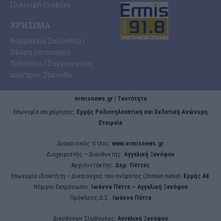
Πολιτική Cookies
ΧΡΉΣΙΜΑ
Φαρμακεία Ζακύνθου /
24ωρη Λειτουργία
Ταξιδεύω / Συγκοινωνίες
από/προς Ζάκυνθο
ermisnews.gr | Ταυτότητα
Eπωνυμία επιχείρησης:
Ερμής Ραδιοτηλεοπτική και Εκδοτική Ανώνυμη
Εταιρεία
Διακριτικός τίτλος:
www.ermisnews.gr
Διαχειριστής – Διευθυντής:
Αγγελική Ξενόφου
Αρχισυντάκτης:
Δημ. Πέττας
Επωνυμία ιδιοκτήτη – Δικαιούχος του ονόματος (domain name):
Ερμής ΑΕ
Νόμιμοι Εκπρόσωποι:
Iωάννα Πέττα – Αγγελική Ξενόφου
Πρόεδρος Δ.Σ.:
Iωάννα Πέττα
Διευθύνων Σύμβουλος:
Αγγελική Ξενόφου