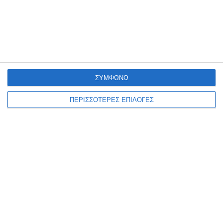
ΣΥΜΦΩΝΩ
ΠΕΡΙΣΣΟΤΕΡΕΣ ΕΠΙΛΟΓΕΣ
ΖΆΚΥΝΘΟΣ
Συλλήψεις για παραβάσεις
της νομοθεσίας περί
ναρκωτικών στη Ζάκυνθο
Από αστυνομικούς Υπηρεσιών της Διεύθυνσης Αστυνομίας
Ζακύνθου (Τμήμα Δίωξης και Εξιχνίασης Εγκλημάτων Ζακύνθου,
ΔΙ.ΑΣ. και Ο.Π.Κ.Ε.) συνελήφθησαν, το τελευταίο 48ωρο, πέντε άτομα,