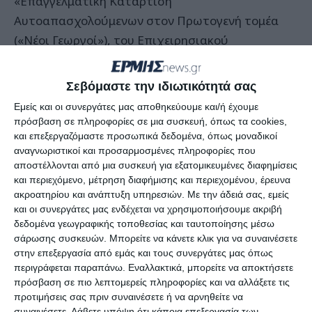
«Επαγγελματική Κατάρτιση
Αυτοαπασχολούμενων στον Πρωτογενή τομέα
(«Νέοι Γεωργοί»), του Επιχειρησιακού
Προγράμματος: «Ανάπτυξη Ανθρώπινου
Δυναμικού», που συγχρηματοδοτείται από το
Σεβόμαστε την ιδιωτικότητά σας
Ευρωπαϊκό Κοινοτικό Ταμείο.
Εμείς και οι συνεργάτες μας αποθηκεύουμε και/ή έχουμε
πρόσβαση σε πληροφορίες σε μια συσκευή, όπως τα cookies,
Σύμφωνα με το Υπουργείο σχεδιάστηκαν και
και επεξεργαζόμαστε προσωπικά δεδομένα, όπως μοναδικοί
αναγνωριστικοί και προσαρμοσμένες πληροφορίες που
υλοποιούνται, εντός του έτους 2012,
αποστέλλονται από μια συσκευή για εξατομικευμένες διαφημίσεις
πανελλαδικά, 121 προγράμματα εκ των οποίων
και περιεχόμενο, μέτρηση διαφήμισης και περιεχομένου, έρευνα
78 φυτικής παραγωγής (κηπευτικά, ελαιοκομία,
ακροατηρίου και ανάπτυξη υπηρεσιών.
Με την άδειά σας, εμείς
και οι συνεργάτες μας ενδέχεται να χρησιμοποιήσουμε ακριβή
αμπελουργία, φυτά μεγάλης καλλιέργειας κ.λπ.),
δεδομένα γεωγραφικής τοποθεσίας και ταυτοποίησης μέσω
29 ζωικής παραγωγής (αιγοπροβατοτροφία,
σάρωσης συσκευών. Μπορείτε να κάνετε κλικ για να συναινέσετε
βοοτροφία, μελισσοκομία κ.λπ.) και 14 φυτικής –
στην επεξεργασία από εμάς και τους συνεργάτες μας όπως
περιγράφεται παραπάνω. Εναλλακτικά, μπορείτε να αποκτήσετε
ζωικής παραγωγής (μικτά), τα οποία
πρόσβαση σε πιο λεπτομερείς πληροφορίες και να αλλάξετε τις
προβλέπεται να παρακολουθήσουν περίπου 3.000
προτιμήσεις σας πριν συναινέσετε ή να αρνηθείτε να
Νέοι Αγρότες.
συναινέσετε.
Λάβετε υπόψη ότι κάποια επεξεργασία των