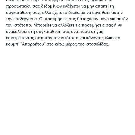
προσωπικών σας δεδομένων ενδέχεται να μην απαιτεί τη
συγκατάθεσή σας, αλλά έχετε το δικαίωμα να αρνηθείτε αυτήν
Η επιλογή των εκπαιδευόμενων προκύπτει από
την επεξεργασία. Οι προτιμήσεις σας θα ισχύουν μόνο για αυτόν
το αρχείο των Υπόχρεων Εκπαίδευσης Νέων
τον ιστότοπο. Μπορείτε να αλλάξετε τις προτιμήσεις σας ή να
ανακαλέσετε τη συγκατάθεσή σας ανά πάσα στιγμή
Αγροτών, που έχουν ενταχθεί στο Μέτρο 1.1.2
επιστρέφοντας σε αυτόν τον ιστότοπο και κάνοντας κλικ στο
«Εγκατάσταση Νέων Γεωργών», Άξονας 1 του
κουμπί "Απορρήτου" στο κάτω μέρος της ιστοσελίδας.
Προγράμματος Αγροτική Ανάπτυξη 2007-2013
«Αλέξανδρος Μπαλτατζής», με βάση την
ημερομηνία ένταξής τους.
Οι ενδιαφερόμενοι μπορούν να απευθύνονται στα
κατά τόπους Κέντρα «ΔΗΜΗΤΡΑ» ή στη Γενική
Διεύθυνση Αγροτικής Εκπαίδευσης και
Κατάρτισης (τηλ. 210 – 8821404).