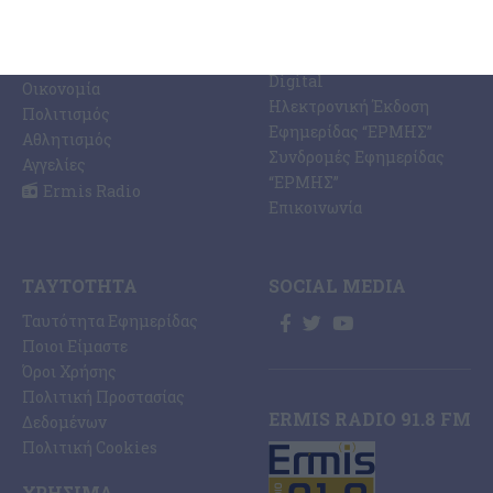
Ermis Radio 91.8 fm
Ελλάδα
PRINT SHOP /
Κόσμος
Εκτυπώσεις Offset –
Κοινωνία
Digital
Οικονομία
Ηλεκτρονική Έκδοση
Πολιτισμός
Εφημερίδας “ΕΡΜΗΣ”
Αθλητισμός
Συνδρομές Εφημερίδας
Αγγελίες
“ΕΡΜΗΣ”
Ermis Radio
Επικοινωνία
ΤΑΥΤΌΤΗΤΑ
SOCIAL MEDIA
Ταυτότητα Εφημερίδας
Ποιοι Είμαστε
Όροι Χρήσης
Πολιτική Προστασίας
ERMIS RADIO 91.8 FM
Δεδομένων
Πολιτική Cookies
ΧΡΉΣΙΜΑ