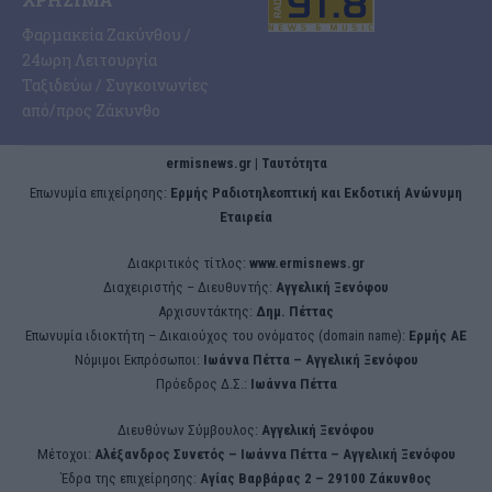
Φαρμακεία Ζακύνθου /
24ωρη Λειτουργία
Ταξιδεύω / Συγκοινωνίες
από/προς Ζάκυνθο
ermisnews.gr | Ταυτότητα
Eπωνυμία επιχείρησης:
Ερμής Ραδιοτηλεοπτική και Εκδοτική Ανώνυμη
Εταιρεία
Διακριτικός τίτλος:
www.ermisnews.gr
Διαχειριστής – Διευθυντής:
Αγγελική Ξενόφου
Αρχισυντάκτης:
Δημ. Πέττας
Επωνυμία ιδιοκτήτη – Δικαιούχος του ονόματος (domain name):
Ερμής ΑΕ
Νόμιμοι Εκπρόσωποι:
Iωάννα Πέττα – Αγγελική Ξενόφου
Πρόεδρος Δ.Σ.:
Iωάννα Πέττα
Διευθύνων Σύμβουλος:
Αγγελική Ξενόφου
Μέτοχοι:
Αλέξανδρος Συνετός – Iωάννα Πέττα – Αγγελική Ξενόφου
Έδρα της επιχείρησης:
Aγίας Βαρβάρας 2 – 29100 Ζάκυνθος