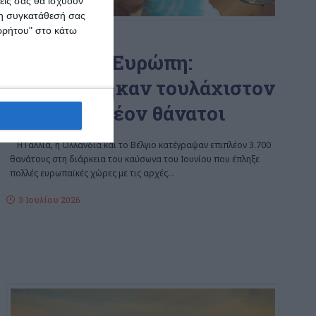
εις σας θα ισχύουν
 τη συγκατάθεσή σας
ορρήτου" στο κάτω
ΚΌΣΜΟΣ
Καύσωνας Ευρώπη:
Καταγράφηκαν τουλάχιστον
3.700 επιπλέον θάνατοι
Η Γαλλία, η Ολλανδία και το Βέλγιο κατέγραψαν επιπλέον 3.700
θανάτους στη διάρκεια του καύσωνα του Ιουνίου που έπληξε
πολλές ευρωπαϊκές χώρες με τις αρχές
…
3 Ιουλίου 2026