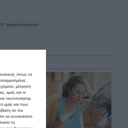
Αφήστε ένα σχόλιο
 συσκευή, όπως τα
προσαρμοσμένες
ιεχόμενο, μέτρηση
ς, εμείς και οι
και ταυτοποίησης
ό εμάς και τους
σβαση σε πιο
τε να συναινέσετε.
αιτεί τη