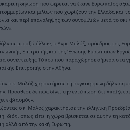
οκάρει η δήλωση που φέρεται να έκανε Ευρωπαίος αξι
ατομμυρίων και μιλίων που χωρίζουν την Ελλάδα και το
νία και περί επανάληψης των συνομιλιών μετά το σκι 
πών».
δήλωσε μεταξύ άλλων, ο Ανρί Μαλόζ, πρόεδρος της Ευ
οινωνικής Επιτροπής και της Ένωσης Ευρωπαίων Εργο
εια συνέντευξης Τύπου που παραχώρησε σήμερα στα γ
αϊκής Επιτροπής στην Αθήνα.
έον ο κ. Μαλόζ χαρακτήρισε τη συγκεκριμένη δήλωση «
η». Πρόσθεσε δε πως δίνει την εντύπωση ότι «παίζεται
ει εκβιασμός».
ίζοντας ο κ. Μαλόζ χαρακτήρισε την ελληνική Προεδρία
η, διότι όπως είπε, η χώρα βρίσκεται σε αυτήν τη κατ
η αλλά από την κακή Ευρώπη.