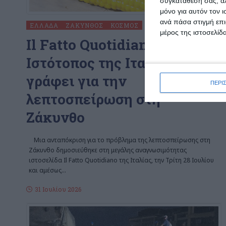
συγκατάθεσή σας, αλ
μόνο για αυτόν τον 
ανά πάσα στιγμή επι
ΕΛΛΆΔΑ
ΖΆΚΥΝΘΟΣ
ΚΌΣΜΟΣ
μέρος της ιστοσελίδα
Il Fatto Quotidiano:
Ιστότοπος της Ιταλίας
γράφει για την
ΠΕΡΙ
λεπτοσπείρωση στη
Ζάκυνθο
Μια ανταπόκριση για το πρόβλημα της λεπτοσπείρωσης στη
Ζάκυνθο δημοσιεύθηκε στη μεγάλης αναγνωσιμότητας
ιστοσελίδα Il Fatto Quotidiano της Ιταλίας, την Τρίτη 28 Ιουλίου
και αμέσως
…
31 Ιουλίου 2026