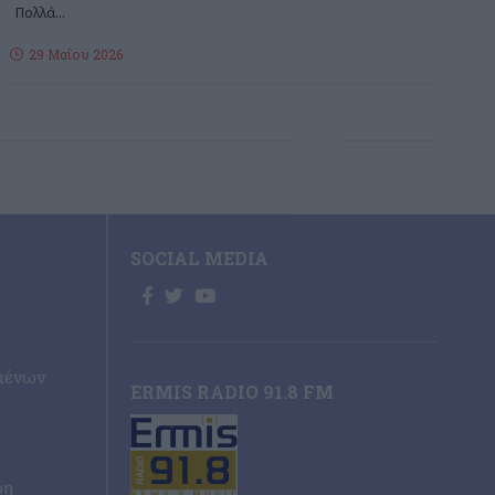
Πολλά
…
29 Μαΐου 2026
SOCIAL MEDIA
μένων
ERMIS RADIO 91.8 FM
ρη