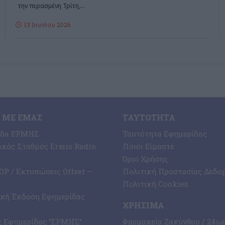
την περασμένη Τρίτη,
…
13 Ιουνίου 2026
 ΜΕ ΕΜΆΣ
ΤΑΥΤΌΤΗΤΑ
ίδα ΕΡΜΗΣ
Ταυτότητα Εφημερίδας
κός Σταθμός Ermis Radio
Ποιοι Είμαστε
Όροι Χρήσης
P / Εκτυπώσεις Offset –
Πολιτική Προστασίας Δεδο
Πολιτική Cookies
ική Έκδοση Εφημερίδας
ΧΡΉΣΙΜΑ
ς Εφημερίδας “ΕΡΜΗΣ”
Φαρμακεία Ζακύνθου / 24ω