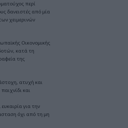
ωματούχος περί
υς δανειστές από μία
των χειμερινών
ρωπαϊκής Οικονομικής
δοτών, κατά τη
ραφεία της
άστοχη, ατυχή και
 παιχνίδι και
 ευκαιρία για την
άσταση όχι από τη μη