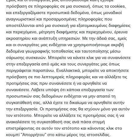
στρατηγικό σχέδιο για την ουσιαστική
πρόσβαση σε πληροφορίες σε μια συσκευή, όπως τα cookies,
και επεξεργαζόμαστε προσωπικά δεδομένα, όπως μοναδικοί
αναβάθμισή του.
αναγνωριστικοί και προσαρμοσμένες πληροφορίες που
αποστέλλονται από μια συσκευή για εξατομικευμένες διαφημίσεις
Όπως ανέφερε χαρακτηριστικά: «Κατά μέσο Όρο
και περιεχόμενο, μέτρηση διαφήμισης και περιεχομένου, έρευνα
ακροατηρίου και ανάπτυξη υπηρεσιών.
Με την άδειά σας, εμείς
στην Ευρωπαϊκή Ένωση, ανά χιλιόμετρο γραμμής
και οι συνεργάτες μας ενδέχεται να χρησιμοποιήσουμε ακριβή
έχει 2 εργαζόμενους, ενώ την Ελλάδα έχει 0.5» και
δεδομένα γεωγραφικής τοποθεσίας και ταυτοποίησης μέσω
πρόσθεσε ότι «επενδύονται ετησίως 170.000
σάρωσης συσκευών. Μπορείτε να κάνετε κλικ για να συναινέσετε
στην επεξεργασία από εμάς και τους συνεργάτες μας όπως
ευρώ μέσο όρο τον χρόνο ανά χιλιόμετρο γραμμής
περιγράφεται παραπάνω. Εναλλακτικά, μπορείτε να αποκτήσετε
στην Ευρώπη. Στην Ελλάδα δαπανήθηκαν 20.000
πρόσβαση σε πιο λεπτομερείς πληροφορίες και να αλλάξετε τις
ευρώ το 2020».
προτιμήσεις σας πριν συναινέσετε ή να αρνηθείτε να
συναινέσετε.
Λάβετε υπόψη ότι κάποια επεξεργασία των
προσωπικών σας δεδομένων ενδέχεται να μην απαιτεί τη
Όπως ειπώθηκε, τίθεται θέμα επάρκειας του
συγκατάθεσή σας, αλλά έχετε το δικαίωμα να αρνηθείτε αυτήν
ανθρώπινου δυναμικού του ΟΣΕ, ενώ δεν υπήρχε
την επεξεργασία. Οι προτιμήσεις σας θα ισχύουν μόνο για αυτόν
τον ιστότοπο. Μπορείτε να αλλάξετε τις προτιμήσεις σας ή να
μηχανισμός παρακολούθησης της απόδοσης των
ανακαλέσετε τη συγκατάθεσή σας ανά πάσα στιγμή
σταθμαρχών και υπογραμμίστηκε πως «το
επιστρέφοντας σε αυτόν τον ιστότοπο και κάνοντας κλικ στο
προσωπικό που εκτελεί κρίσιμα καθήκοντα
κουμπί "Απορρήτου" στο κάτω μέρος της ιστοσελίδας.