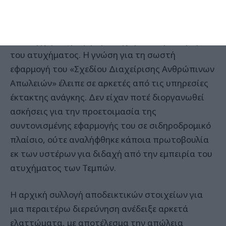
Αποτέλεσμα αυτού είναι το γεγονός ότι δεν έγινε
σωστή χαρτογράφηση του χώρου διερεύνησης
του ατυχήματος. Η γνώση για τη σωστή
εφαρμογή του «Σχεδίου Διαχείρισης Ανθρώπινων
Απωλειών» έλειπε σε αρκετές από τις υπηρεσίες
έκτακτης ανάγκης. Δεν είχαν ποτέ διοργανωθεί
ασκήσεις για την προετοιμασία της
συντονισμένης εφαρμογής του σε σιδηροδρομικό
πλαίσιο, ούτε αναλήφθηκε κάποια πρωτοβουλία
εκ των υστέρων για διδαχή από την εμπειρία του
ατυχήματος των Τεμπών.
Η αρχική συλλογή αποδεικτικών στοιχείων για
μια περαιτέρω διερεύνηση ανέδειξε αρκετά
ελαττώματα, με αποτέλεσμα την απώλεια