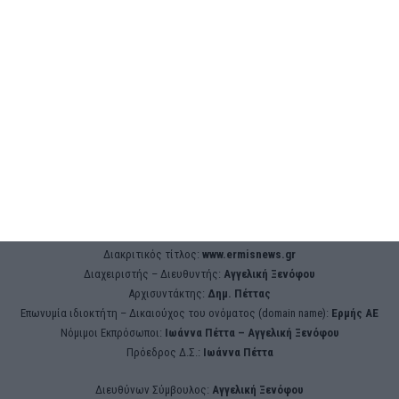
Πολιτική Cookies
ΧΡΉΣΙΜΑ
Φαρμακεία Ζακύνθου /
24ωρη Λειτουργία
Ταξιδεύω / Συγκοινωνίες
από/προς Ζάκυνθο
ermisnews.gr | Ταυτότητα
Eπωνυμία επιχείρησης:
Ερμής Ραδιοτηλεοπτική και Εκδοτική Ανώνυμη
Εταιρεία
Διακριτικός τίτλος:
www.ermisnews.gr
Διαχειριστής – Διευθυντής:
Αγγελική Ξενόφου
Αρχισυντάκτης:
Δημ. Πέττας
Επωνυμία ιδιοκτήτη – Δικαιούχος του ονόματος (domain name):
Ερμής ΑΕ
Νόμιμοι Εκπρόσωποι:
Iωάννα Πέττα – Αγγελική Ξενόφου
Πρόεδρος Δ.Σ.:
Iωάννα Πέττα
Διευθύνων Σύμβουλος:
Αγγελική Ξενόφου