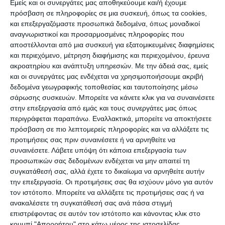
Χρώμα και φως στο λυκαυγές
Εμείς και οι συνεργάτες μας αποθηκεύουμε και/ή έχουμε
πρόσβαση σε πληροφορίες σε μια συσκευή, όπως τα cookies,
του Φθινοπώρου
και επεξεργαζόμαστε προσωπικά δεδομένα, όπως μοναδικοί
αναγνωριστικοί και προσαρμοσμένες πληροφορίες που
20 Νοεμβρίου 2021
αποστέλλονται από μια συσκευή για εξατομικευμένες διαφημίσεις
και περιεχόμενο, μέτρηση διαφήμισης και περιεχομένου, έρευνα
ακροατηρίου και ανάπτυξη υπηρεσιών.
Με την άδειά σας, εμείς
Φθινόπωρο – Οκτώβριος
και οι συνεργάτες μας ενδέχεται να χρησιμοποιήσουμε ακριβή
δεδομένα γεωγραφικής τοποθεσίας και ταυτοποίησης μέσω
5 Οκτωβρίου 2021
σάρωσης συσκευών. Μπορείτε να κάνετε κλικ για να συναινέσετε
στην επεξεργασία από εμάς και τους συνεργάτες μας όπως
Σεπτέμβριος 2021 –
περιγράφεται παραπάνω. Εναλλακτικά, μπορείτε να αποκτήσετε
πρόσβαση σε πιο λεπτομερείς πληροφορίες και να αλλάξετε τις
Φθινοπωρινή κρουαζιέρα με
προτιμήσεις σας πριν συναινέσετε ή να αρνηθείτε να
συναινέσετε.
Λάβετε υπόψη ότι κάποια επεξεργασία των
πλοίο άλλων εποχών
προσωπικών σας δεδομένων ενδέχεται να μην απαιτεί τη
συγκατάθεσή σας, αλλά έχετε το δικαίωμα να αρνηθείτε αυτήν
8 Σεπτεμβρίου 2021
την επεξεργασία. Οι προτιμήσεις σας θα ισχύουν μόνο για αυτόν
τον ιστότοπο. Μπορείτε να αλλάξετε τις προτιμήσεις σας ή να
ανακαλέσετε τη συγκατάθεσή σας ανά πάσα στιγμή
Ανατολή – Αύγουστος 2021 –
επιστρέφοντας σε αυτόν τον ιστότοπο και κάνοντας κλικ στο
κουμπί "Απορρήτου" στο κάτω μέρος της ιστοσελίδας.