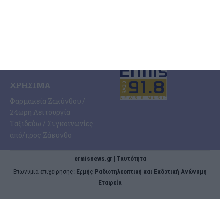
Ταυτότητα Εφημερίδας
Ποιοι Είμαστε
Όροι Χρήσης
Πολιτική Προστασίας
ERMIS RADIO 91.8 FM
Δεδομένων
Πολιτική Cookies
ΧΡΉΣΙΜΑ
Φαρμακεία Ζακύνθου /
24ωρη Λειτουργία
Ταξιδεύω / Συγκοινωνίες
από/προς Ζάκυνθο
ermisnews.gr | Ταυτότητα
Eπωνυμία επιχείρησης:
Ερμής Ραδιοτηλεοπτική και Εκδοτική Ανώνυμη
Εταιρεία
Διακριτικός τίτλος:
www.ermisnews.gr
Διαχειριστής – Διευθυντής:
Αγγελική Ξενόφου